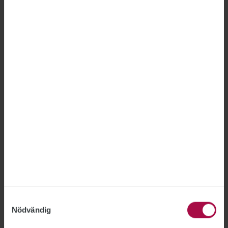
förbundsjurist Joakim Lindqvist.
Försäkringskassans arbete
med SGI får kritik
SOCIALFÖRSÄKRINGEN
2026-06-24
Försäkringskassan behöver förbättra sitt
arbete med sjukpenninggrundande inkomst,
SGI, anser Riksrevisionen efter att ha
genomfört en granskning. Myndigheten får
bland annat kritik för bitvis otillräckliga
kontroller och en delvis alltför resurskrävande
handläggning.
Samtyckesval
Nödvändig