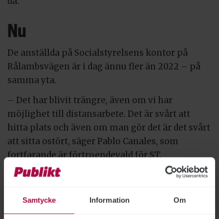
då.
Nu
De anställda på Socialstyrelsens kontor på
Rålambsvägen är i dag ännu fler än 2022 – på
samma yta.
– Det har blivit trängre, även om vi har
möjlighet till distansarbete. Det är svårt att
hitta plats och även om man gör det är det svårt
att sitta ostört, säger Pablo Canales, som
fortfarande är förtroendevald för ST.
När myndigheten ville förtäta kontorsytorna
för drygt två år sedan ledde det till en konflikt
Samtycke
Information
Om
mellan arbetsgivaren och facket. Just det som
Pablo Canales befarade då har nu blivit