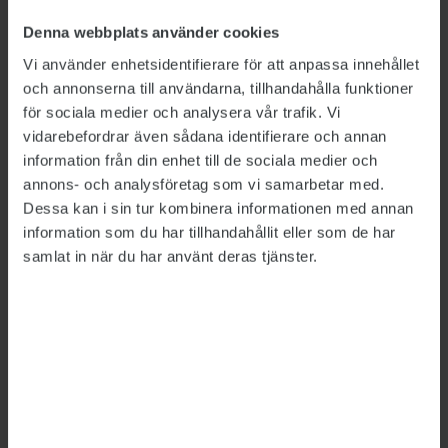
verklighet för en nybildad avdelning på
Denna webbplats använder cookies
kontoret. Medarbetarna har inga fasta platser,
Vi använder enhetsidentifierare för att anpassa innehållet
utan bokar kontorsplats varje dag.
och annonserna till användarna, tillhandahålla funktioner
för sociala medier och analysera vår trafik. Vi
– Det upplevs olika av personalen, man har
vidarebefordrar även sådana identifierare och annan
olika önskemål och behov. Men det är ett
information från din enhet till de sociala medier och
problem för dem som har behov av individuella
annons- och analysföretag som vi samarbetar med.
anpassningar, säger
Anders Hansson
,
Dessa kan i sin tur kombinera informationen med annan
huvudskyddsombud på Socialstyrelsen.
information som du har tillhandahållit eller som de har
samlat in när du har använt deras tjänster.
På andra avdelningar får många anställda som
tidigare hade eget rum nu dela med en eller två
kollegor. Det har lett till problem med
arbetsmiljön, enligt Anders Hansson.
– Behovet av att sitta avskilt har ökat sedan
pandemin, eftersom många i dag har möten på