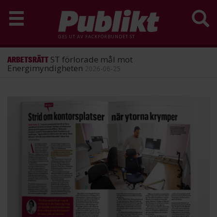
GES UT AV
FACKFÖRBUNDET ST
ST förlorade mål mot
ARBETSRÄTT
Energimyndigheten
2026-06-25
Hoppa
till
huvudinnehåll