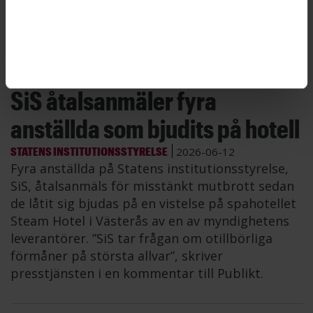
en ökad tendens att byta arbetsplats”, säger
Martina Cras, utredare på ST.
SiS åtalsanmäler fyra
anställda som bjudits på hotell
STATENS INSTITUTIONSSTYRELSE
2026-06-12
Fyra anställda på Statens institutionsstyrelse,
SiS, åtalsanmäls för misstänkt mutbrott sedan
de låtit sig bjudas på en vistelse på spahotellet
Steam Hotel i Västerås av en av myndighetens
leverantörer. ”SiS tar frågan om otillbörliga
förmåner på största allvar”, skriver
presstjänsten i en kommentar till Publikt.