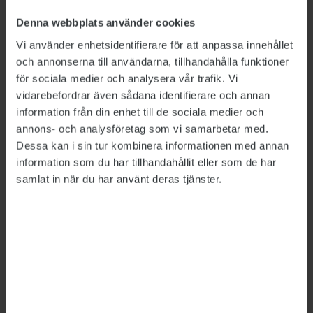
Denna webbplats använder cookies
Vi använder enhetsidentifierare för att anpassa innehållet
och annonserna till användarna, tillhandahålla funktioner
för sociala medier och analysera vår trafik. Vi
vidarebefordrar även sådana identifierare och annan
Bild: Polismyndigheten, Försäkringskassan, Försvarsmakten,
Migrationsverket
information från din enhet till de sociala medier och
annons- och analysföretag som vi samarbetar med.
Så mycket tjänar
Dessa kan i sin tur kombinera informationen med annan
information som du har tillhandahållit eller som de har
myndighetscheferna
samlat in när du har använt deras tjänster.
LÖNER
2026-06-26
Rikspolischefen Petra Lundh har fortsatt högst
lön av de myndighetschefer vars löner sätts av
regeringen, visar Publikts sammanställning.
Hon är först ut att tjäna över 200 000 kronor i
månaden – mer än dubbelt så mycket som den
generaldirektör som tjänar minst.