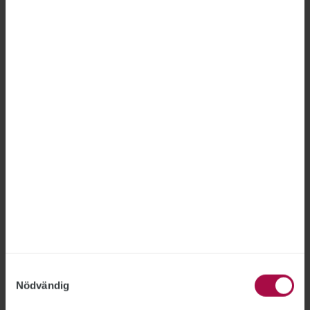
Fel att avskeda anställd på
Försäkringskassan
FÖRSÄKRINGSKASSAN
2026-06-18
Försäkringskassan hade inte rätt att avskeda en
medarbetare som gjort två otillåtna
registerslagningar, fastslår Arbetsdomstolen.
”Jag är nöjd med bedömningen”, säger STs
förbundsjurist Joakim Lindqvist.
Samtyckesval
Nödvändig