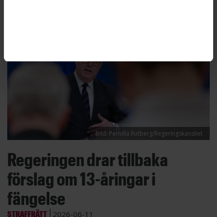
Bild: Pernilla Rutberg/Regeringskansliet
Regeringen drar tillbaka
förslag om 13-åringar i
fängelse
STRAFFRÄTT
2026-06-11