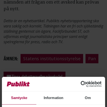
nämnden att frågan om ett avsked kan prövas
på nytt.
Detta är en nyhetsartikel. Publikts nyhetsrapportering ska
vara saklig och korrekt. Tidningen har en fri och självständig
ställning gentemot sin ägare, Fackförbundet ST, och
utformas enligt journalistiska principer samt enligt
spelreglerna för press, radio och TV.
ÄMNEN:
Statens institutionsstyrelse
Pan
Tipsa, debattera eller påpeka fel
Samtycke
Information
Om