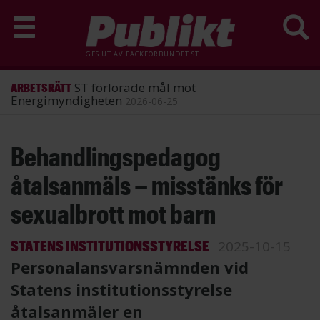
GES UT AV
FACKFÖRBUNDET ST
ST förlorade mål mot
ARBETSRÄTT
Energimyndigheten
2026-06-25
Hoppa
Behandlingspedagog
till
huvudinnehåll
åtalsanmäls – misstänks för
sexualbrott mot barn
STATENS INSTITUTIONSSTYRELSE
2025-10-15
Personalansvarsnämnden vid
Statens institutionsstyrelse
åtalsanmäler en