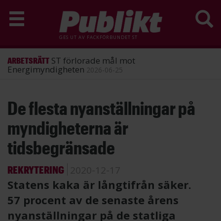
GES UT AV
FACKFÖRBUNDET ST
ST förlorade mål mot
ARBETSRÄTT
Energimyndigheten
2026-06-25
Hoppa
De flesta nyanställningar på
till
huvudinnehåll
myndigheterna är
tidsbegränsade
REKRYTERING
2020-12-17
Statens kaka är långtifrån säker.
57 procent av de senaste årens
nyanställningar på de statliga