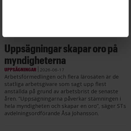
Uppsägningar skapar oro på
myndigheterna
UPPSÄGNINGAR
2026-06-17
Arbetsförmedlingen och flera lärosäten är de
statliga arbetsgivare som sagt upp flest
anställda på grund av arbetsbrist de senaste
åren. ”Uppsägningarna påverkar stämningen i
hela myndigheten och skapar en oro”, säger STs
avdelningsordförande Åsa Johansson.