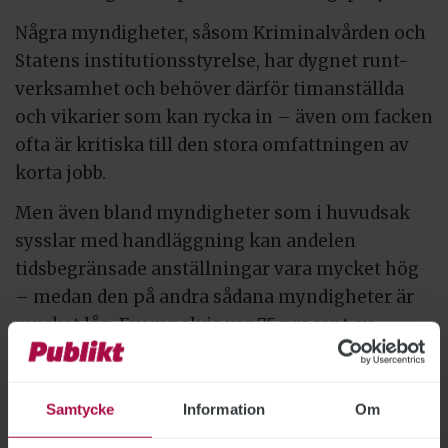
Några myndigheter, såsom Kriminalvården och
Statens institutionsstyrelse, har dygnet runt-
verksamhet och behöver därför timanställda
och vikarier som kan rycka in – även om facken
ofta är kritiska till den stora omfattningen av
korta jobb.
Men även bland myndigheter som i huvudsak
sysslar med handläggning kan andelen
tidsbegränsade anställningar vara mycket hög
– medan den på andra sådana myndigheter är
mycket låg. Exempelvis var 75 procent av
nyanställningarna på Migrationsverket
tidsbegränsade, medan siffran för Lantmäteriet
låg på 6 procent.
Samtycke
Information
Om