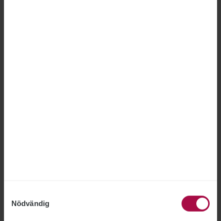
Detta är en nyhetsartikel. Publikts nyhetsrapportering ska
vara saklig och korrekt. Tidningen har en fri och självständig
ställning gentemot sin ägare, Fackförbundet ST, och
utformas enligt journalistiska principer samt enligt
spelreglerna för press, radio och TV.
ÄMNEN:
Anställningsskydd
Rekrytering
Tipsa, debattera eller påpeka fel
Samtyckesval
Nödvändig