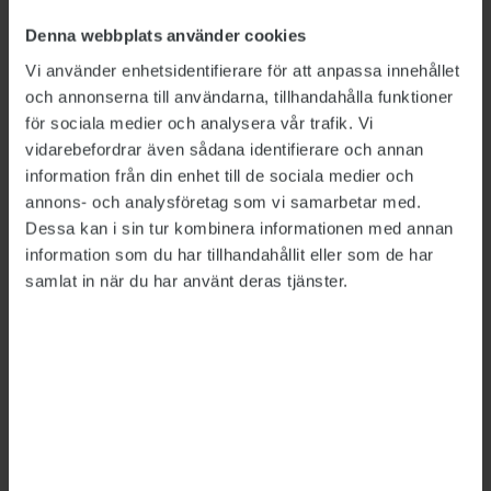
Alexandra Gibbons
, enhetschef på
Migrationsverkets HR-avdelning, säger att den
Denna webbplats använder cookies
höga nivån helt och hållet föranletts av
Vi använder enhetsidentifierare för att anpassa innehållet
flyktingvågen 2015.
och annonserna till användarna, tillhandahålla funktioner
för sociala medier och analysera vår trafik. Vi
– Efter 2015 hade vi stora ärendebalanser som
vidarebefordrar även sådana identifierare och annan
det var nödvändigt att arbeta av. Men samtidigt
information från din enhet till de sociala medier och
fick vi budgetnedskärningar och hade inte
annons- och analysföretag som vi samarbetar med.
Dessa kan i sin tur kombinera informationen med annan
möjlighet att tillsvidareanställa.
information som du har tillhandahållit eller som de har
På Sida fick två av tre, 66 procent, av de
samlat in när du har använt deras tjänster.
nyrekryterade 2017–2019 tidsbegränsade jobb.
Bemanningschef
Johan Hansson
anser att flera
faktorer bidrar till att det ser ut som det gör. En
viktig sådan är den höga interna
personalrörligheten. Många jobbar på
tidsbegränsade förordnanden ”i fält”, på
utlandsmyndigheter. Sida-anställda tar också