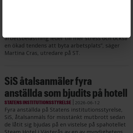
Sex av tio ST-medlemmar upplever ofta
arbetsrelaterad stress och varannan anser sig
ha en hög eller mycket hög arbetsbelastning,
visar en ny rapport från ST. ”Det är
anmärkningsvärt höga siffror. En för hög
arbetsbelastning leder till mer stress och också
en ökad tendens att byta arbetsplats”, säger
Martina Cras, utredare på ST.
SiS åtalsanmäler fyra
anställda som bjudits på hotell
STATENS INSTITUTIONSSTYRELSE
2026-06-12
Fyra anställda på Statens institutionsstyrelse,
SiS, åtalsanmäls för misstänkt mutbrott sedan
de låtit sig bjudas på en vistelse på spahotellet
Steam Hotel i Västerås av en av myndighetens