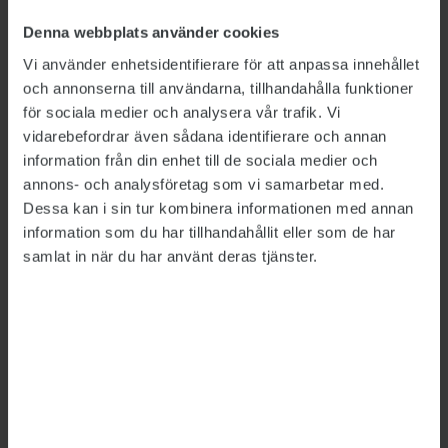
den nya kravprofilen för polisutbildningen, har
Denna webbplats använder cookies
tidigare kommenterar beslutet att inte öppna
Vi använder enhetsidentifierare för att anpassa innehållet
prövningen för personer med insulinbehandlad
och annonserna till användarna, tillhandahålla funktioner
diabetes i
en intervju med Sveriges Radio P4
för sociala medier och analysera vår trafik. Vi
Värmland
.
vidarebefordrar även sådana identifierare och annan
information från din enhet till de sociala medier och
”Hälsotillståndet hos en polis får inte vara
annons- och analysföretag som vi samarbetar med.
sådant att det i arbetet kan medföra en
Dessa kan i sin tur kombinera informationen med annan
försämring av hälsotillståndet eller utgöra en
information som du har tillhandahållit eller som de har
risk för den enskilde, arbetskamraten eller
samlat in när du har använt deras tjänster.
andra personers hälsa och liv”, sade Anders
Henckel till radiokanalen.
Men Harris anser att Polismyndigheten saknar
tillräckliga kunskaper om de medicinska
framsteg som har gjorts när det gäller
behandlingen av diabetes.