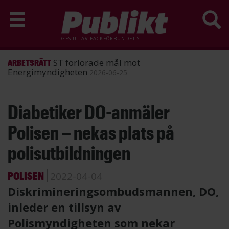
GES UT AV
FACKFÖRBUNDET ST
ST förlorade mål mot
ARBETSRÄTT
Energimyndigheten
2026-06-25
Hoppa
Diabetiker DO-anmäler
till
huvudinnehåll
Polisen – nekas plats på
polisutbildningen
POLISEN
2022-04-04
Diskrimineringsombudsmannen, DO,
inleder en tillsyn av
Polismyndigheten som nekar