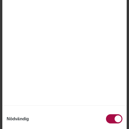
Schemat får SiS-anställda att
vilja sluta
STATENS INSTITUTIONSSTYRELSE
2026-06-26
För ett halvår sedan infördes nya arbetstider på
ungdomshemmet i Folåsa. Slutkörda anställda
larmar nu om otillräcklig återhämtning och ett
schema som inte ger utrymme för familjeliv.
”Det är fruktansvärt. Återhämtningen är för
kort, och Folåsa är inte unikt”, säger STs
sektionsordförande Jenny Kingstedt.
Samtyckesval
Nödvändig