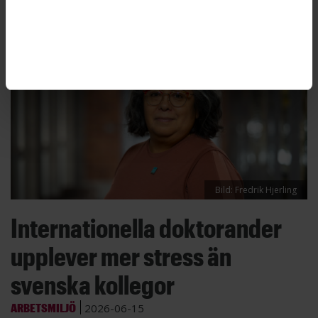
Bild: Fredrik Hjerling
Internationella doktorander
upplever mer stress än
svenska kollegor
ARBETSMILJÖ
2026-06-15