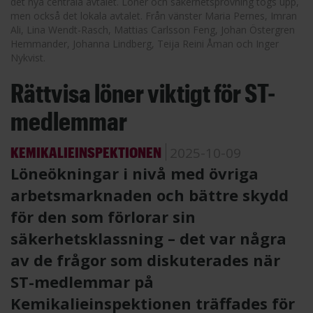
det nya centrala avtalet. Löner och säkerhetsprövning togs upp,
men också det lokala avtalet. Från vänster Maria Pernes, Imran
Ali, Lina Wendt-Rasch, Mattias Carlsson Feng, Johan Östergren
Hemmander, Johanna Lindberg, Teija Reini Åman och Inger
Nykvist.
Rättvisa löner viktigt för ST-
medlemmar
KEMIKALIEINSPEKTIONEN
2025-10-09
Löneökningar i nivå med övriga
arbetsmarknaden och bättre skydd
för den som förlorar sin
säkerhetsklassning – det var några
av de frågor som diskuterades när
ST-medlemmar på
Kemikalieinspektionen träffades för