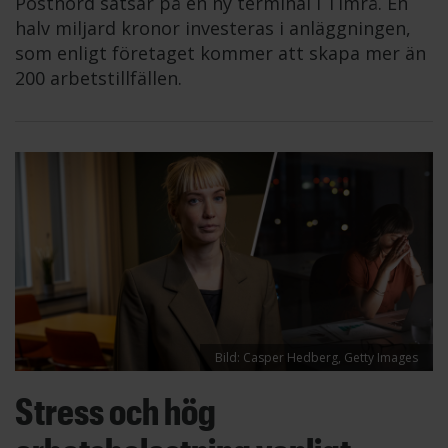
Postnord satsar på en ny terminal i Timrå. En
halv miljard kronor investeras i anläggningen,
som enligt företaget kommer att skapa mer än
200 arbetstillfällen.
Bild: Casper Hedberg, Getty Images
Stress och hög