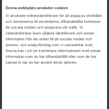
egen förskyllan förlorar sin
Denna webbplats använder cookies
säkerhetsklassning. Dessa ska nu få möjlighet
Vi använder enhetsidentifierare för att anpassa innehållet
att via omställningsavtalet få stöd att hitta ett
och annonserna till användarna, tillhandahålla funktioner
nytt arbete.
för sociala medier och analysera vår trafik. Vi
vidarebefordrar även sådana identifierare och annan
– Det är svajigt, man vet inte alltid varför man
information från din enhet till de sociala medier och
inte får sin klassning. Och som facklig
annons- och analysföretag som vi samarbetar med.
organisation får man ingen djupare insyn och
Dessa kan i sin tur kombinera informationen med annan
det kan vara svårt att veta hur man ska agera.
information som du har tillhandahållit eller som de har
samlat in när du har använt deras tjänster.
Det finns en svaghet i processen, säger hon.
Johanna Lindberg
i avdelningsstyrelsen
kommenterar avtalets skrivningar om stärkt
partsgemensamt arbetsmiljöarbete.
– Nu när vi har fått mer pengar i budgeten kan
vi kanske satsa på det, säger hon.