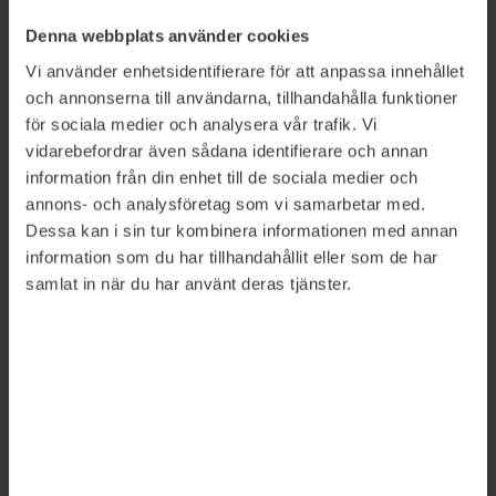
stabilitet i lönebildningen. Då hade Sverige
Denna webbplats använder cookies
under lång tid präglats av en inflationsspiral
Vi använder enhetsidentifierare för att anpassa innehållet
där höga löneökningar ätits upp av inflationen.
och annonserna till användarna, tillhandahålla funktioner
Med industriavtalet som grund för hela
för sociala medier och analysera vår trafik. Vi
arbetsmarknaden minskade inflationen, och
vidarebefordrar även sådana identifierare och annan
reallönerna ökade med i genomsnitt ungefär
information från din enhet till de sociala medier och
två procent per år.
annons- och analysföretag som vi samarbetar med.
Dessa kan i sin tur kombinera informationen med annan
Direkt efter att facken inom industrin
information som du har tillhandahållit eller som de har
offentliggjort sitt krav på löneökningar på
samlat in när du har använt deras tjänster.
4,2 procent uttalade LOs styrelse att den
rekommenderar LO-förbunden att ansluta sig
till yrkandet – som också inkluderar särskilda
satsningar på lågavlönade och
deltidsarbetande. Men det råder inte enighet
inom centralorganisationen. Transport har
aviserat att förbundet – liksom i den förra