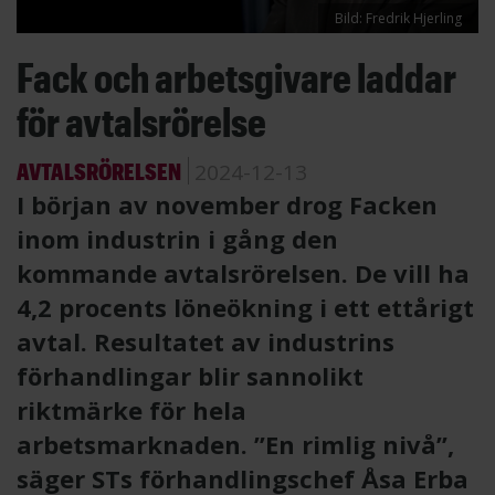
Bild: Fredrik Hjerling
Fack och arbetsgivare laddar
för avtalsrörelse
AVTALSRÖRELSEN
2024-12-13
I början av november drog Facken
inom industrin i gång den
kommande avtalsrörelsen. De vill ha
4,2 procents löneökning i ett ettårigt
avtal. Resultatet av industrins
förhandlingar blir sannolikt
riktmärke för hela
arbetsmarknaden. ”En rimlig nivå”,
säger STs förhandlingschef Åsa Erba