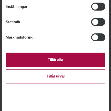
Inställningar
Avtalet löper ut vid olika
tidpunkter
Statistik
31 mars
Industriavtalet löper ut.
Marknadsföring
30 april
STs avtal med Almega inom
Tillåt alla
spårtrafikbranschen löper ut.
Tillåt urval
31 juli
STs avtal med Almega inom
järnvägsinfrastruktur- branschen samt
inom kommunikationsbranschen –
som bland annat omfattar Postnord och