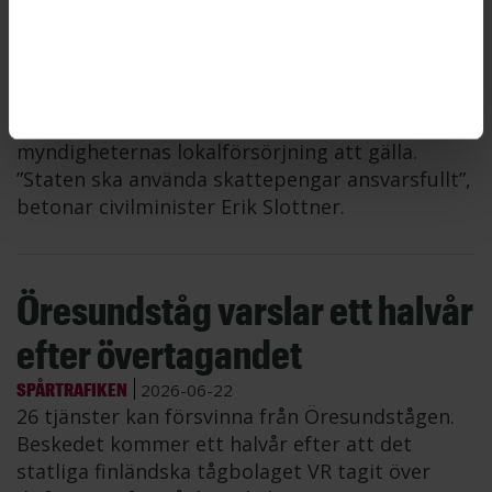
lokalförsörjning
LOKALER
2026-06-23
Regeringen vill minska de statliga
myndigheternas hyreskostnader för kontor.
1 september börjar nya regler för
myndigheternas lokalförsörjning att gälla.
”Staten ska använda skattepengar ansvarsfullt”,
betonar civilminister Erik Slottner.
Öresundståg varslar ett halvår
efter övertagandet
SPÅRTRAFIKEN
2026-06-22
26 tjänster kan försvinna från Öresundstågen.
Beskedet kommer ett halvår efter att det
statliga finländska tågbolaget VR tagit över