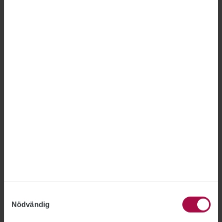
medlemmarna kommer att vilja avstå från en
del av löneökningen för att få både högre
flexpension och kortare arbetstid, säger Åsa
Erba Stenhammar.
Samtyckesval
Nödvändig