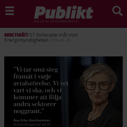
GES UT AV
FACKFÖRBUNDET ST
ST förlorade mål mot
ARBETSRÄTT
Energimyndigheten
2026-06-25
Hoppa
till
huvudinnehåll