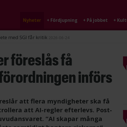
Nyheter
+
Fördjupning
+
På jobbet
+
Kult
ndigheten
2026-06-25
r föreslås få
-förordningen införs
reslår att flera myndigheter ska få
llera att AI-regler efterlevs. Post-
 huvudansvaret. ”AI skapar många