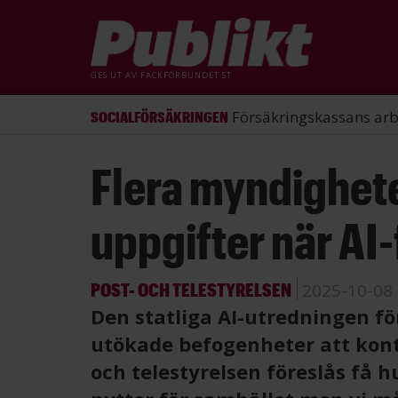
GES UT AV
FACKFÖRBUNDET ST
ST förlorade mål mot Energimy
ARBETSRÄTT
Hoppa
Flera myndighete
till
huvudinnehåll
uppgifter när AI
POST- OCH TELESTYRELSEN
2025-10-08
Den statliga AI-utredningen fö
utökade befogenheter att kontro
och telestyrelsen föreslås få