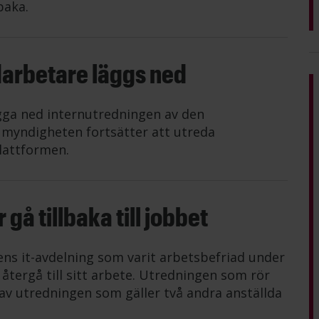
baka.
darbetare läggs ned
gga ned internutredningen av den
n myndigheten fortsätter att utreda
lattformen.
gå tillbaka till jobbet
ens it-avdelning som varit arbetsbefriad under
tergå till sitt arbete. Utredningen som rör
av utredningen som gäller två andra anställda