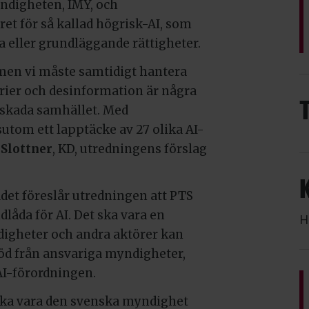
ndigheten, IMY, och
et för så kallad högrisk-AI, som
 eller grundläggande rättigheter.
men vi måste samtidigt hantera
erier och desinformation är några
 skada samhället. Med
utom ett lapptäcke av 27 olika AI-
 Slottner
, KD, utredningens förslag
det föreslår utredningen att PTS
dlåda för AI. Det ska vara en
H
digheter och andra aktörer kan
öd från ansvariga myndigheter,
 AI-förordningen.
ska vara den svenska myndighet