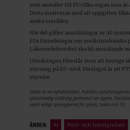
som anmäler till EU vilka organ som är 
Detta motiveras med att uppgiften lik
andra områden.
När det gäller anmälningar av AI-syst
EUs förordningar om medicintekniska p
Läkemedelsverket ska bli anmälande m
Utredningen föreslår även att Sverige sk
styrning på EU-nivå. Förslaget är att PT
styrelse.
Detta är en nyhetsartikel. Publikts nyhetsrapporte
självständig ställning gentemot sin ägare, Fackför
samt enligt spelreglerna för press, radio och TV.
ÄMNEN:
AI
Post- och telestyrelsen