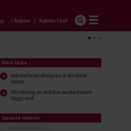
|
ur
+
Åsikter
Publikt Chef
Mest lästa
Arbetsförmedlingens it-direktör
slutar
Utredning av avliden medarbetare
läggs ned
Senaste numret