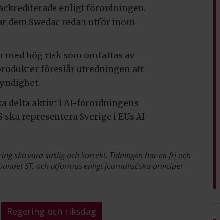
ackrediterade enligt förordningen.
nar dem Swedac redan utför inom
em med hög risk som omfattas av
rodukter föreslår utredningen att
yndighet.
a delta aktivt i AI-förordningens
S ska representera Sverige i EUs AI-
ring ska vara saklig och korrekt. Tidningen har en fri och
bundet ST, och utformas enligt journalistiska principer
Regering och riksdag