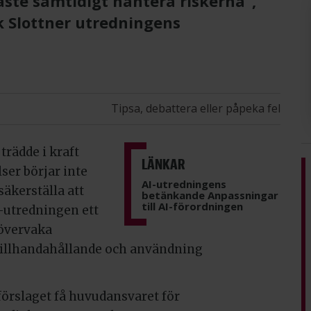
ste samtidigt hantera riskerna”,
k Slottner utredningens
Tipsa, debattera eller påpeka fel
ädde i kraft
LÄNKAR
ser börjar inte
AI-utredningens
säkerställa att
betänkande Anpassningar
till AI-förordningen
-utredningen ett
 övervaka
 tillhandahållande och användning
 förslaget få huvudansvaret för