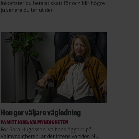
inkomster du betalat skatt för och blir högre
ju senare du tar ut den.
Hon ger väljare vägledning
PÅ MITT JOBB: VALMYNDIGHETEN
För Sara Hugosson, valhandläggare på
Valmyndigheten, är det intensiva tider. Nu