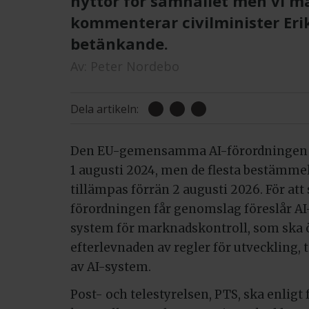
nyttor för samhället men vi må
kommenterar civilminister Eri
betänkande.
Av:
Peter Nordebo
Dela artikeln:
Den EU-gemensamma AI-förordningen tr
1 augusti 2024, men de flesta bestämmel
tillämpas förrän 2 augusti 2026. För att 
förordningen får genomslag föreslår AI
system för marknadskontroll, som ska
efterlevnaden av regler för utveckling,
av AI-system.
Post- och telestyrelsen, PTS, ska enligt