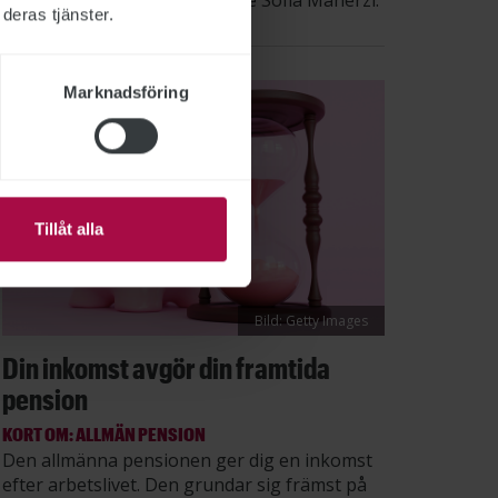
säger STs sektionsordförande Sofia Maherzi.
deras tjänster.
Marknadsföring
Tillåt alla
Bild: Getty Images
Din inkomst avgör din framtida
pension
KORT OM: ALLMÄN PENSION
Den allmänna pensionen ger dig en inkomst
efter arbetslivet. Den grundar sig främst på