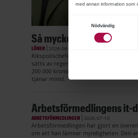
med annan information som du 
Samtyckesval
Bild: Po
Nödvändig
Så mycket tjänar myndig
LÖNER
2026-06-26
Rikspolischefen Petra Lundh har fortsat
sätts av regeringen, visar Publikts samm
200 000 kronor i månaden – mer än dub
tjänar minst.
Arbetsförmedlingens it-di
ARBETSFÖRMEDLINGEN
2026-07-10
Arbetsförmedlingen har gjort en övere
om att han lämnar myndigheten. Den an