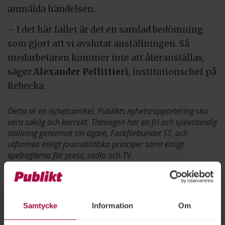
anmälda händelsen.
– I det här fallet är det en samlad bedömning
som gjort att vi avslutat anställningen. Så
medarbetaren kommer inte att återanställas,
säger
Alexander Pellittieri
, institutionschef på
Rebecka.
Detta är en nyhetsartikel. Publikts nyhetsrapportering ska
vara saklig och korrekt. Tidningen har en fri och självständig
ställning gentemot sin ägare, Fackförbundet ST, och
utformas enligt journalistiska principer samt enligt
spelreglerna för press, radio och TV.
Tipsa, debattera eller påpeka fel
Samtycke
Information
Om