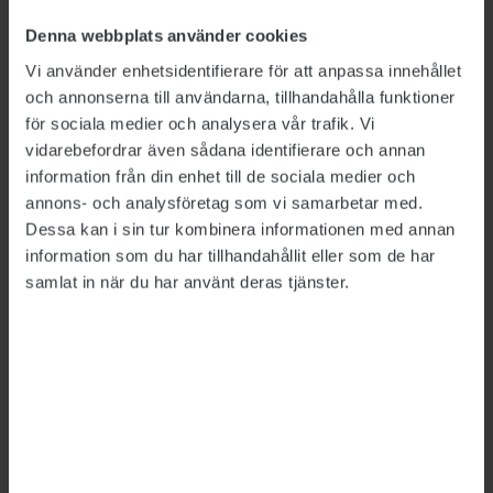
Denna webbplats använder cookies
Vi använder enhetsidentifierare för att anpassa innehållet
och annonserna till användarna, tillhandahålla funktioner
för sociala medier och analysera vår trafik. Vi
vidarebefordrar även sådana identifierare och annan
information från din enhet till de sociala medier och
annons- och analysföretag som vi samarbetar med.
Bild: Polismyndigheten, Försäkringskassan, Försvarsmakten,
Migrationsverket
Dessa kan i sin tur kombinera informationen med annan
information som du har tillhandahållit eller som de har
Så mycket tjänar
samlat in när du har använt deras tjänster.
myndighetscheferna
LÖNER
2026-06-26
Rikspolischefen Petra Lundh har fortsatt högst
lön av de myndighetschefer vars löner sätts av
regeringen, visar Publikts sammanställning.
Hon är först ut att tjäna över 200 000 kronor i