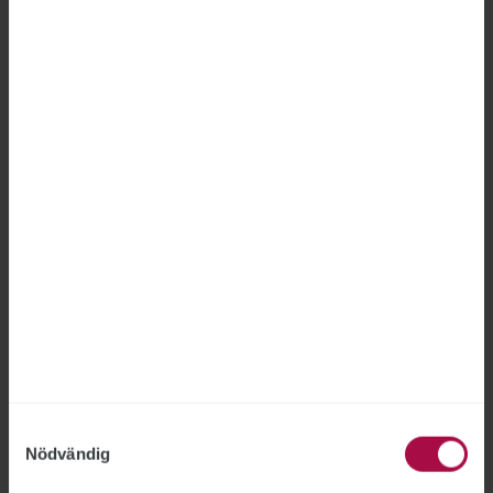
Fel att avskeda anställd på
Försäkringskassan
FÖRSÄKRINGSKASSAN
2026-06-18
Försäkringskassan hade inte rätt att avskeda en
medarbetare som gjort två otillåtna
registerslagningar, fastslår Arbetsdomstolen.
”Jag är nöjd med bedömningen”, säger STs
förbundsjurist Joakim Lindqvist.
Samtyckesval
Nödvändig