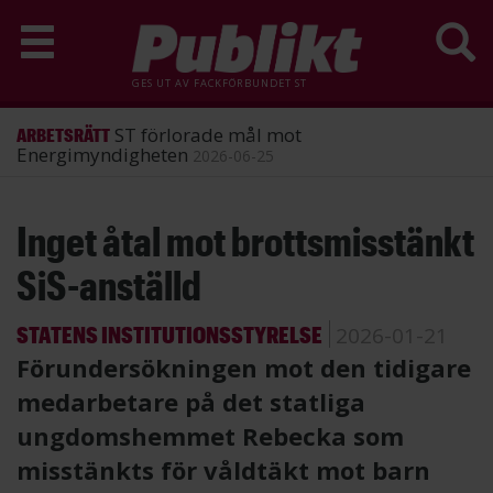
GES UT AV
FACKFÖRBUNDET ST
ST förlorade mål mot
ARBETSRÄTT
Energimyndigheten
2026-06-25
Hoppa
Inget åtal mot brottsmisstänkt
till
huvudinnehåll
SiS-anställd
STATENS INSTITUTIONSSTYRELSE
2026-01-21
Förundersökningen mot den tidigare
medarbetare på det statliga
ungdomshemmet Rebecka som
misstänkts för våldtäkt mot barn