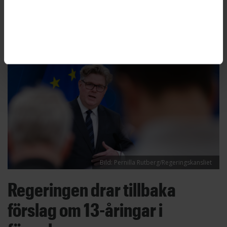
understryker jämställdhetsminister Nina
Larsson.
Bild: Pernilla Rutberg/Regeringskansliet
Regeringen drar tillbaka
förslag om 13-åringar i