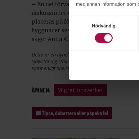
– En del förvar är byggda på ett säkrare 
med annan information som du 
diskussioner om att de som hålls i förva
Samtyckesval
placeras på förvar med en högre säkerhet
Nödvändig
byggnader svagheter, speciellt om man 
säger Anna Ahnlund.
Detta är en nyhetsartikel. Publikts nyhetsrapporte
självständig ställning gentemot sin ägare, Fackför
samt enligt spelreglerna för press, radio och TV.
ÄMNEN:
Migrationsverket
Tipsa, debattera eller påpeka fel