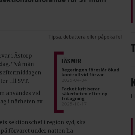
Tipsa, debattera eller påpeka fel
var i Åstorp
LÄS MER
edag. Två män
Regeringen föreslår ökad
agseftermiddagen
kontroll vid förvar
2025-04-04
er till SVT.
Facket kritiserar
om användes vid
säkerheten efter ny
H
fritagning
tag i närheten av
2025-10-17
ets sektionschef i region syd, ska
 på förvaret under natten ha