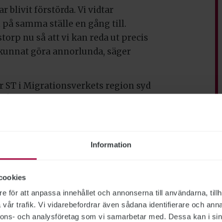
 blivit förstörda. Vi vidtar
n på samma ställe en gång till.
orp nu så att vi kan reda ut precis
 kunnat göra annorlunda, säger
r ST i Migrationsverkets region syd
i Åstorp.
händer, för det påverkar personalen.
anning dygnet runt som är
Information
. Som tur var blev ingen skadad
o vad jag hört än så länge, säger
cookies
e för att anpassa innehållet och annonserna till användarna, tillh
desskydd, något som annars
vår trafik. Vi vidarebefordrar även sådana identifierare och anna
sverkets förvar.
nnons- och analysföretag som vi samarbetar med. Dessa kan i sin