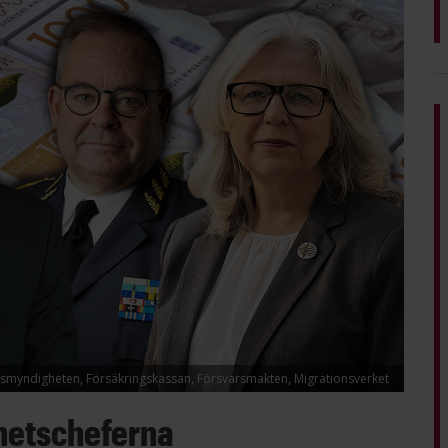
lismyndigheten, Försäkringskassan, Försvarsmakten, Migrationsverket
hetscheferna