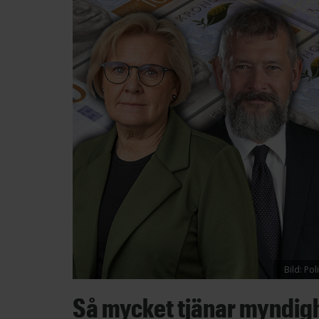
Bild: Po
Så mycket tjänar myndig