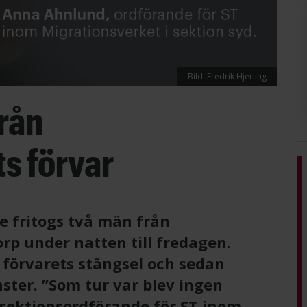
Bild: Fredrik Hjerling
från
s förvar
e fritogs två män från
orp under natten till fredagen.
förvarets stängsel och sedan
nster. ”Som tur var blev ingen
sektionsordförande för ST inom