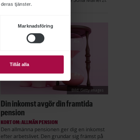
säger STs sektionsordförande Sofia Maherzi.
deras tjänster.
Marknadsföring
Tillåt alla
Bild: Getty Images
Din inkomst avgör din framtida
pension
KORT OM: ALLMÄN PENSION
Den allmänna pensionen ger dig en inkomst
efter arbetslivet. Den grundar sig främst på