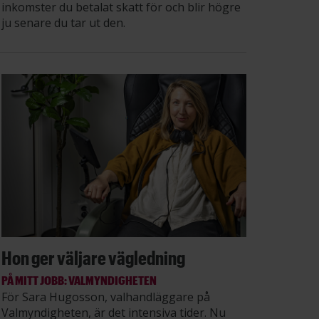
inkomster du betalat skatt för och blir högre
ju senare du tar ut den.
Hon ger väljare vägledning
PÅ MITT JOBB: VALMYNDIGHETEN
För Sara Hugosson, valhandläggare på
Valmyndigheten, är det intensiva tider. Nu