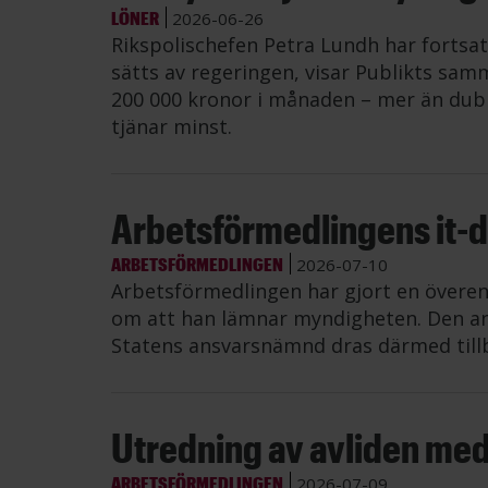
LÖNER
2026-06-26
Rikspolischefen Petra Lundh har fortsat
sätts av regeringen, visar Publikts samm
200 000 kronor i månaden – mer än dub
tjänar minst.
Arbetsförmedlingens it-di
ARBETSFÖRMEDLINGEN
2026-07-10
Arbetsförmedlingen har gjort en övere
om att han lämnar myndigheten. Den an
Statens ansvarsnämnd dras därmed till
Utredning av avliden me
ARBETSFÖRMEDLINGEN
2026-07-09