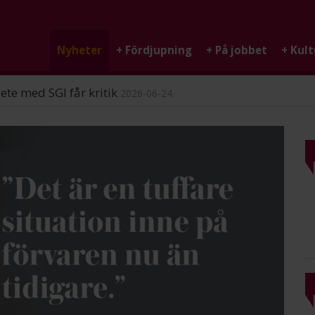
Nyheter
+
Fördjupning
+
På jobbet
+
Kult
ndigheten
2026-06-25