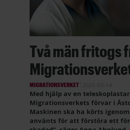
Två män fritogs 
Migrationsverket
MIGRATIONSVERKET
2025-03-14
Med hjälp av en teleskoplastar
Migrationsverkets förvar i Åst
Maskinen ska ha körts igenom 
använts för att förstöra ett fö
skadad”, säger Anna Ahnlund, 