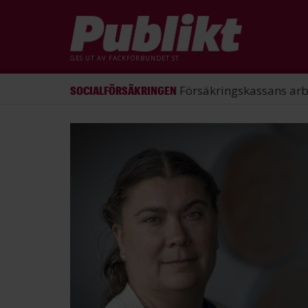
GES UT AV
FACKFÖRBUNDET ST
ST förlorade mål mot Energimy
ARBETSRÄTT
Hoppa
till
huvudinnehåll