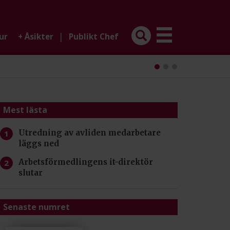
|
ur
+
Åsikter
Publikt Chef
Mest lästa
Utredning av avliden medarbetare
läggs ned
Arbetsförmedlingens it-direktör
slutar
Senaste numret