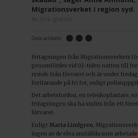
Migrationsverket i region syd.
Av:
Erik Ignerus
Dela artikeln:
Fritagningen från Migrationsverkets för
genomfördes vid 02-tiden natten till fr
rymde från förvaret och är under fred
fortfarande på fri fot, enligt polisuppgift
Det arbetsfordon, en teleskoplastare, s
fritagningen ska ha stulits från ett före
förvaret.
Enligt
Maria Lindgren
, Migrationsverk
ingen av de elva anställda som arbetade