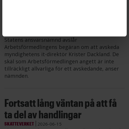
Arbetsförmedlingens it-
direktör avskedas inte
ARBETSFÖRMEDLINGEN
2026-06-16
Statens ansvarsnämnd avslår
Arbetsförmedlingens begäran om att avskeda
myndighetens it-direktör Krister Dackland. De
skäl som Arbetsförmedlingen angett är inte
tillräckligt allvarliga för ett avskedande, anser
nämnden.
Fortsatt lång väntan på att få
ta del av handlingar
SKATTEVERKET
2026-06-15