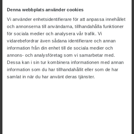
arbetsmiljö, tycker att oenigheter av olika slag
bör lyftas till chefen så tidigt som möjligt.
Denna webbplats använder cookies
Vi använder enhetsidentifierare för att anpassa innehållet
– Egentligen så fort man identifierat att man
och annonserna till användarna, tillhandahålla funktioner
inte själv kommer vidare i dialogen med
för sociala medier och analysera vår trafik. Vi
kollegan, säger han.
vidarebefordrar även sådana identifierare och annan
information från din enhet till de sociala medier och
En rent jobbrelaterad konflikt, till exempel om
annons- och analysföretag som vi samarbetar med.
hur eller när en arbetsuppgift ska utföras, kan
Dessa kan i sin tur kombinera informationen med annan
ofta ha en rätt konkret lösning.
information som du har tillhandahållit eller som de har
samlat in när du har använt deras tjänster.
– Där har chefen möjlighet att lyssna in
parterna och sedan dirigera och säga att nu
väljer vi den här lösningen, säger Kristoffer
Holm.
Gnissel i det mer personliga samspelet är ofta
knepigare att reda ut. Här ställs högre krav på
chefens kommunikativa kompetens.