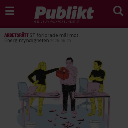
GES UT AV
FACKFÖRBUNDET ST
ST förlorade mål mot
ARBETSRÄTT
Energimyndigheten
2026-06-25
Hoppa
till
huvudinnehåll