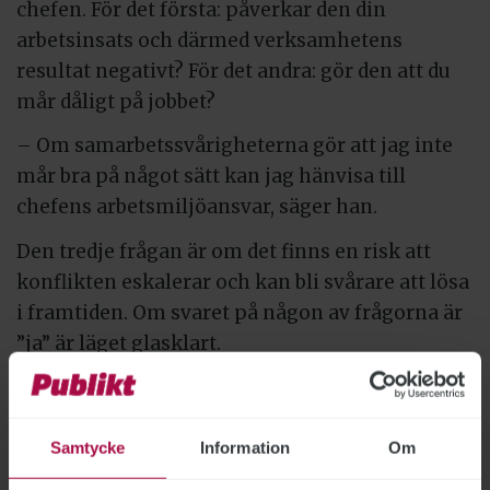
chefen. För det första: påverkar den din
arbetsinsats och därmed verksamhetens
resultat negativt? För det andra: gör den att du
mår dåligt på jobbet?
– Om samarbetssvårigheterna gör att jag inte
mår bra på något sätt kan jag hänvisa till
chefens arbetsmiljöansvar, säger han.
Den tredje frågan är om det finns en risk att
konflikten eskalerar och kan bli svårare att lösa
i framtiden. Om svaret på någon av frågorna är
”ja” är läget glasklart.
– Då är det bäst att agera, säger Thomas Jordan.
Kristoffer Holm
, som är biträdande lektor vid
Samtycke
Information
Om
Malmö universitet och forskar om social