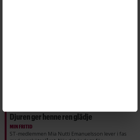
det höga trycket har myndigheten inte fått.
Djuren ger henne ren glädje
MIN FRITID
ST-medlemmen Mia Nutti Emanuelsson lever i fas