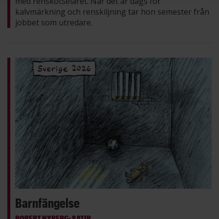
med renskötselåret. När det är dags för
kalvmärkning och renskiljning tar hon semester från
jobbet som utredare.
Barnfängelse
ROBERT NYBERG: SATIR