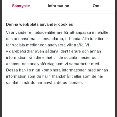
Samtycke
Information
Om
Försäkringskassans
Denna webbplats använder cookies
handläggning av återkrav ska
Vi använder enhetsidentifierare för att anpassa innehållet
och annonserna till användarna, tillhandahålla funktioner
granskas
för sociala medier och analysera vår trafik. Vi
SOCIALFÖRSÄKRINGAR
vidarebefordrar även sådana identifierare och annan
2023-03-15
På uppdrag av regeringen ska Inspektionen för
information från din enhet till de sociala medier och
socialförsäkringen, ISF, granska
annons- och analysföretag som vi samarbetar med.
Dessa kan i sin tur kombinera informationen med annan
Försäkringskassans arbete med återbetalning
information som du har tillhandahållit eller som de har
av felaktiga utbetalningar.
samlat in när du har använt deras tjänster.
ISF förespråkar lagändringar
för att minska felaktiga