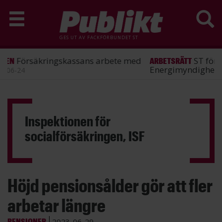
GES UT AV
FACKFÖRBUNDET ST
ST förlorade mål mot
ARBETSRÄTT
Energimyndigheten
2026-06-25
Hoppa
till
huvudinnehåll
Inspektionen för
socialförsäkringen, ISF
Höjd pensionsålder gör att fler
arbetar längre
PENSIONER
2023-06-29