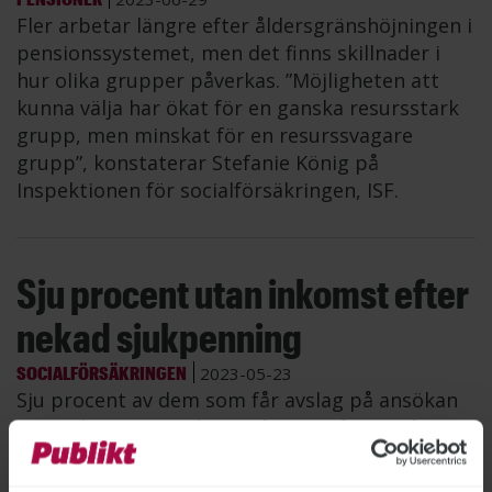
Fler arbetar längre efter åldersgränshöjningen i
pensionssystemet, men det finns skillnader i
hur olika grupper påverkas. ”Möjligheten att
kunna välja har ökat för en ganska resursstark
grupp, men minskat för en resurssvagare
grupp”, konstaterar Stefanie König på
Inspektionen för socialförsäkringen, ISF.
Sju procent utan inkomst efter
nekad sjukpenning
SOCIALFÖRSÄKRINGEN
2023-05-23
Sju procent av dem som får avslag på ansökan
om sjukpenning saknar inkomst efter avslaget,
visar en rapport från Inspektionen för
socialförsäkringen, ISF.