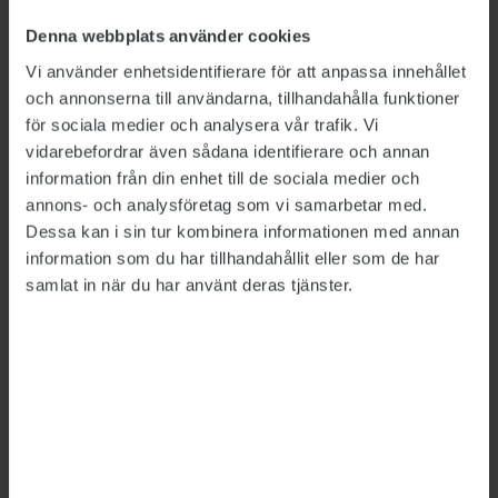
DOKUMENT
Denna webbplats använder cookies
Rapport 2023-4 Utan inkomst efter avslag.pdf
Vi använder enhetsidentifierare för att anpassa innehållet
(1.6 MB)
och annonserna till användarna, tillhandahålla funktioner
för sociala medier och analysera vår trafik. Vi
vidarebefordrar även sådana identifierare och annan
Detta är en nyhetsartikel. Publikts nyhetsrapportering ska
information från din enhet till de sociala medier och
vara saklig och korrekt. Tidningen har en fri och självständig
ställning gentemot sin ägare, Fackförbundet ST, och
annons- och analysföretag som vi samarbetar med.
utformas enligt journalistiska principer samt enligt
Dessa kan i sin tur kombinera informationen med annan
spelreglerna för press, radio och TV.
information som du har tillhandahållit eller som de har
samlat in när du har använt deras tjänster.
ÄMNEN:
Sjukpenning
Socialförsäkringar
Inspektionen för socialförsäkringen, ISF
Tipsa, debattera eller påpeka fel