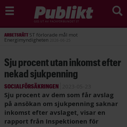
GES UT AV
FACKFÖRBUNDET ST
ST förlorade mål mot
ARBETSRÄTT
Energimyndigheten
2026-06-25
Hoppa
Sju procent utan inkomst efter
till
huvudinnehåll
nekad sjukpenning
SOCIALFÖRSÄKRINGEN
2023-05-23
Sju procent av dem som får avslag
på ansökan om sjukpenning saknar
inkomst efter avslaget, visar en
rapport från Inspektionen för