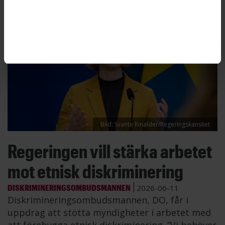
Bild: Svante Rinalder/Regeringskansliet
Regeringen vill stärka arbetet
mot etnisk diskriminering
DISKRIMINERINGSOMBUDSMANNEN
2026-06-11
Diskrimineringsombudsmannen, DO, får i
uppdrag att stötta myndigheter i arbetet med
att förebygga etnisk diskriminering. ”Vi behöver