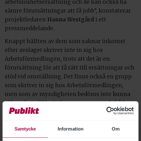
arbetslöshetsersättning och de kan också ha
sämre förutsättningar att få jobb”, konstaterar
projektledaren
Hanna Westgård
i ett
pressmeddelande.
Knappt hälften av dem som saknar inkomst
efter avslaget skriver inte in sig hos
Arbetsförmedlingen, trots att det är en
förutsättning för att få rätt till ersättningar och
stöd vid omställning. Det finns också en grupp
som skriver in sig hos Arbetsförmedlingen,
men som av myndigheten bedöms inte kunna
söka arbete. Män är överrepresenterade både
bland dem som inte skriver in sig och bland
dem som Arbetsförmedlingen bedömer inte kan
söka arbete.
Samtycke
Information
Om