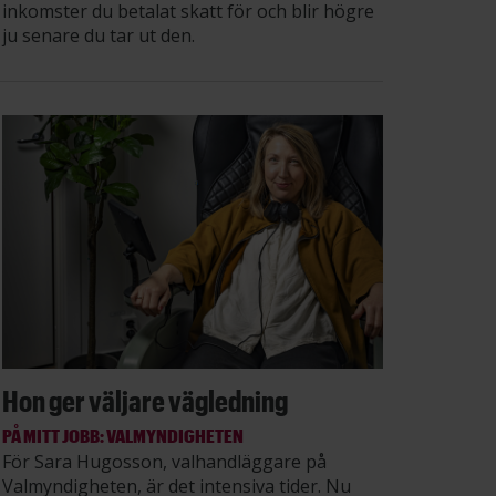
inkomster du betalat skatt för och blir högre
ju senare du tar ut den.
Hon ger väljare vägledning
PÅ MITT JOBB: VALMYNDIGHETEN
För Sara Hugosson, valhandläggare på
Valmyndigheten, är det intensiva tider. Nu