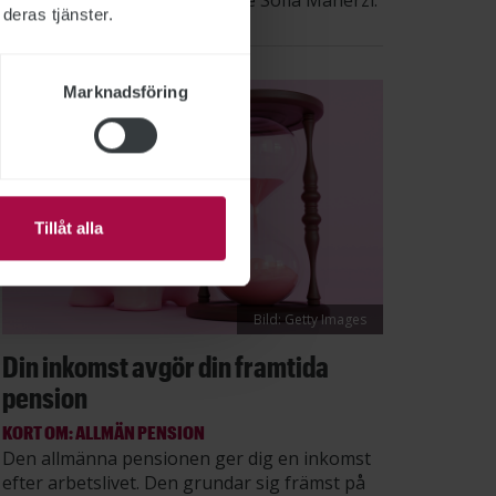
säger STs sektionsordförande Sofia Maherzi.
deras tjänster.
Marknadsföring
Tillåt alla
Bild: Getty Images
Din inkomst avgör din framtida
pension
KORT OM: ALLMÄN PENSION
Den allmänna pensionen ger dig en inkomst
efter arbetslivet. Den grundar sig främst på