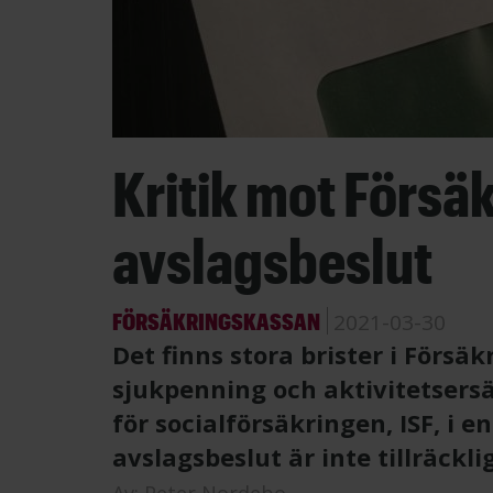
Kritik mot Försä
avslagsbeslut
FÖRSÄKRINGSKASSAN
2021-03-30
Det finns stora brister i Förs
sjukpenning och aktivitetsers
för socialförsäkringen, ISF, i e
avslagsbeslut är inte tillräcklig