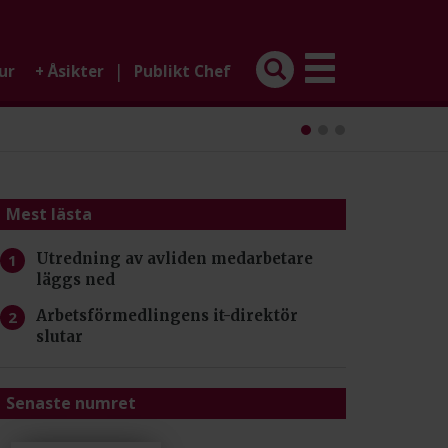
|
ur
+
Åsikter
Publikt Chef
Mest lästa
Utredning av avliden medarbetare
läggs ned
Arbetsförmedlingens it-direktör
slutar
Senaste numret