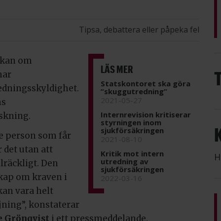
Tipsa, debattera eller påpeka fel
sökan om
LÄS MER
har
Statskontoret ska göra
redningsskyldighet.
”skuggutredning”
2021-05-27
ns
Internrevision kritiserar
nskning.
styrningen inom
sjukförsäkringen
de person som får
2021-08-10
 det utan att
Kritik mot intern
H
utredning av
lräckligt. Den
sjukförsäkringen
kap om kraven i
2022-03-16
kan vara helt
jning”, konstaterar
e Grönqvist
i ett pressmeddelande.