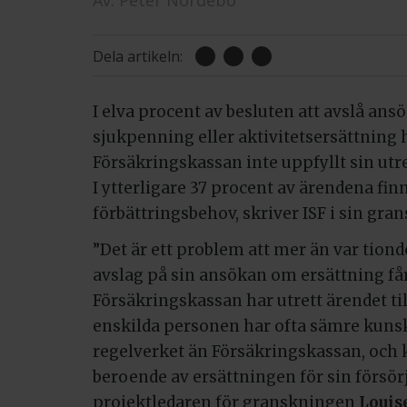
Av:
Peter Nordebo
Dela artikeln:
I elva procent av besluten att avslå an
sjukpenning eller aktivitetsersättning 
Försäkringskassan inte uppfyllt sin ut
I ytterligare 37 procent av ärendena fin
förbättringsbehov, skriver ISF i sin gra
”Det är ett problem att mer än var tion
avslag på sin ansökan om ersättning får
Försäkringskassan har utrett ärendet til
enskilda personen har ofta sämre kuns
regelverket än Försäkringskassan, och 
beroende av ersättningen för sin försör
projektledaren för granskningen
Louis