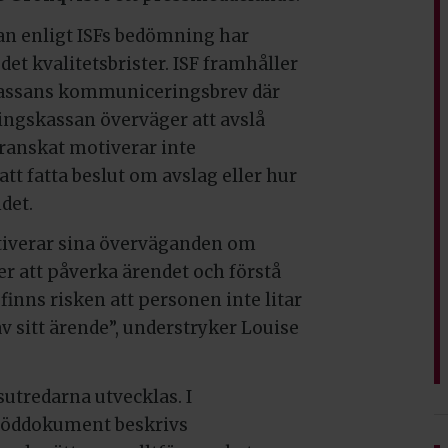
an enligt ISFs bedömning har
det kvalitetsbrister. ISF framhåller
gskassans kommuniceringsbrev där
ingskassan överväger att avslå
granskat motiverar inte
tt fatta beslut om avslag eller hur
det.
tiverar sina överväganden om
ner att påverka ärendet och förstå
å finns risken att personen inte litar
av sitt ärende”, understryker Louise
sutredarna utvecklas. I
stöddokument beskrivs