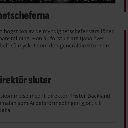
hetscheferna
t högst lön av de myndighetschefer vars löner
anställning. Hon är först ut att tjäna över
belt så mycket som den generaldirektör som
rektör slutar
nskommelse med it-direktör Krister Dackland
mälan som Arbetsförmedlingen gjort till
baka.