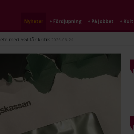
Nyheter
+
Fördjupning
+
På jobbet
+
Kult
ndigheten
2026-06-25