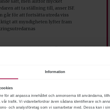
ande sätt, men alltför mycket
ren att ta ställning till, anser ISF.
 går för att fortsätta utreda viss
viktigt att myndigheten lyfter fram
kringsutredarnas
ring ska vara saklig och korrekt. Tidningen har en fri och
bundet ST, och utformas enligt journalistiska principer
Information
ring
SF
Försäkringskassan
cookies
e för att anpassa innehållet och annonserna till användarna, tillh
vår trafik. Vi vidarebefordrar även sådana identifierare och anna
nnons- och analysföretag som vi samarbetar med. Dessa kan i sin