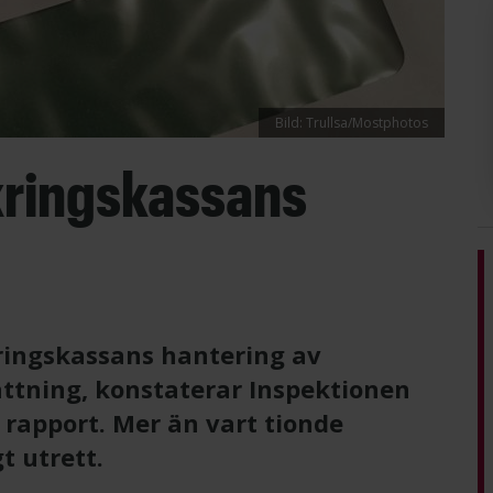
Bild: Trullsa/Mostphotos
kringskassans
äkringskassans hantering av
ättning, konstaterar Inspektionen
n rapport. Mer än vart tionde
t utrett.