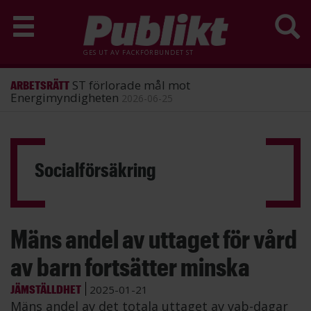
GES UT AV
FACKFÖRBUNDET ST
ST förlorade mål mot
ARBETSRÄTT
Energimyndigheten
2026-06-25
Hoppa
till
huvudinnehåll
Socialförsäkring
Mäns andel av uttaget för vård
av barn fortsätter minska
JÄMSTÄLLDHET
2025-01-21
Mäns andel av det totala uttaget av vab-dagar