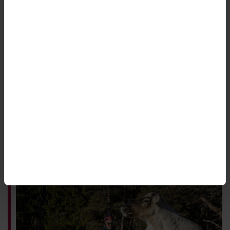
Trycket på länsstyrelsen består – men
nya resurser har uteblivit
SÅ GICK DET: LÄNSSTYRELSEN I NORRBOTTENS LÄN
För två år sedan var arbetsbelastningen på
Länsstyrelsen i Norrbottens län hög till följd av de
många prövningsärendena. I dag har inte mycket
förändrats. Några utökade resurser för att hantera
det höga trycket har myndigheten inte fått.