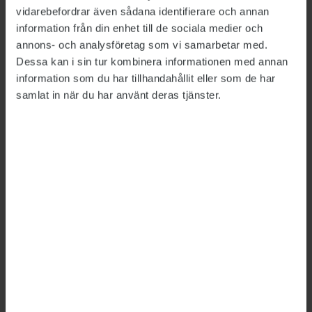
vidarebefordrar även sådana identifierare och annan
har gjort.
information från din enhet till de sociala medier och
annons- och analysföretag som vi samarbetar med.
Dessa kan i sin tur kombinera informationen med annan
Kritik mot intern utredning av
information som du har tillhandahållit eller som de har
samlat in när du har använt deras tjänster.
sjukförsäkringen
FÖRSÄKRINGSKASSAN
2022-03-16
Försäkringskassans interna utredning av
hanteringen av sjukförsäkringen blev kortvarig
och analysen ofullständig, konstaterar
Statskontoret som granskar myndighetens
förändringsarbete.
Allt färre beviljas livränta
SOCIALFÖRSÄKRINGAR
2022-03-04