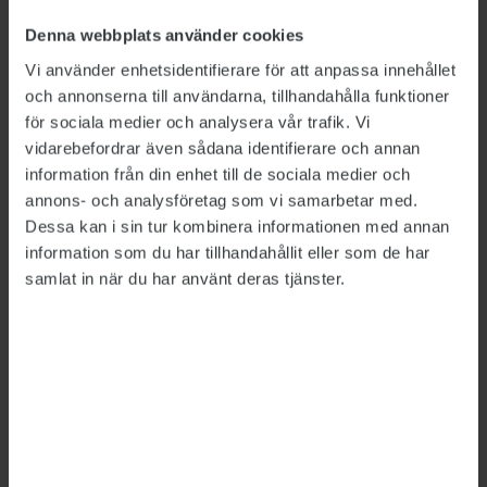
undantagsfall. Man borde säga till de unga att
inte söka sig till yrken där man riskerar skador
Denna webbplats använder cookies
och sjukdomar. Bli konsulter i stället”, säger han
Vi använder enhetsidentifierare för att anpassa innehållet
till tidningen.
och annonserna till användarna, tillhandahålla funktioner
för sociala medier och analysera vår trafik. Vi
Daniel Hansson
, områdeschef inom
vidarebefordrar även sådana identifierare och annan
Försäkringskassans avdelning för
information från din enhet till de sociala medier och
funktionsnedsättning, besvarar kritiken. ”Vi har
annons- och analysföretag som vi samarbetar med.
Dessa kan i sin tur kombinera informationen med annan
kunniga utredare och försäkringsmedicinska
information som du har tillhandahållit eller som de har
rådgivare vilket innebär att vi har fullgoda
samlat in när du har använt deras tjänster.
möjligheter att utreda och bedöma
arbetsskador”, säger han till Du & Jobbet.
Detta är en nyhetsartikel. Publikts nyhetsrapportering ska
vara saklig och korrekt. Tidningen har en fri och självständig
ställning gentemot sin ägare, Fackförbundet ST, och
utformas enligt journalistiska principer samt enligt
spelreglerna för press, radio och TV.