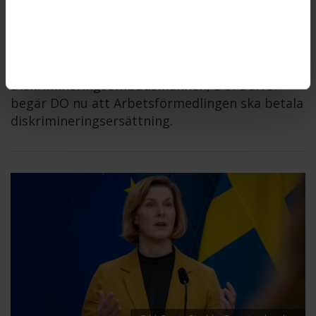
Arbetsförmedlingen gjorde sig skyldig till
diskriminering när myndigheten inte erbjöd en
kvinna med funktionsnedsättning att få komma
på fysiska möten, anser
Diskrimineringsombudsmannen, DO. Därför
begär DO nu att Arbetsförmedlingen ska betala
diskrimineringsersättning.