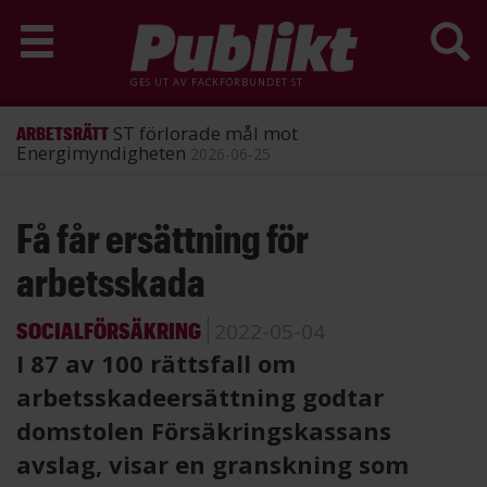
GES UT AV
FACKFÖRBUNDET ST
ST förlorade mål mot
ARBETSRÄTT
Energimyndigheten
2026-06-25
Hoppa
Få får ersättning för
till
huvudinnehåll
arbetsskada
SOCIALFÖRSÄKRING
2022-05-04
I 87 av 100 rättsfall om
arbetsskadeersättning godtar
domstolen Försäkringskassans
avslag, visar en granskning som