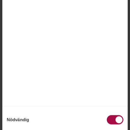
driften. ”Av förståeliga skäl är stämningen
dålig”, säger Calle Ingemansson,
avdelningsordförande för ST inom
Öresundstrafiken.
Löneskillnaden mellan könen
ligger nästan stilla
LÖNER
2026-06-22
Löneskillnaden mellan kvinnor och män har i
princip varit oförändrad sedan 2019. Förra året
uppgick den till 9,9 procent, en minskning med
0,3 procentenheter jämfört med året innan.
Samtyckesval
Nödvändig