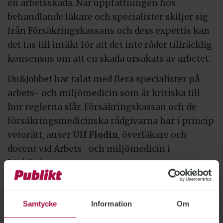
en arbetsskada. När uppfattningen hos
behandlande läkare och specialister skiljer sig
från Försäkringskassans och dess expertis kan
det tas till intäkt för att det inte råder tillräcklig
konsensus om att en skada orsakats av arbetet.
Du&Jobbet har talat med flera specialister på
arbets- och miljömedicin som är kritiska till
hur reglerna slår. Försäkringskassan och de
försäkringsmedicinska rådgivarna har i princip
vetorätt, anser
Ulf Flodin
, överläkare och
docent vid Arbets- och miljömedicin i
Linköping.
”Så som det fungerar idag anser jag att det vore
hederligare att säga att vi inte har någon rätt
Samtycke
Information
Om
till ersättning för arbetsskador annat än i