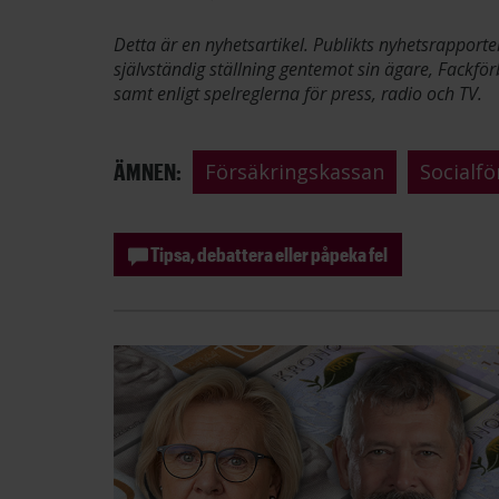
Detta är en nyhetsartikel. Publikts nyhetsrapporte
självständig ställning gentemot sin ägare, Fackför
samt enligt spelreglerna för press, radio och TV.
ÄMNEN:
Försäkringskassan
Socialfö
Tipsa, debattera eller påpeka fel