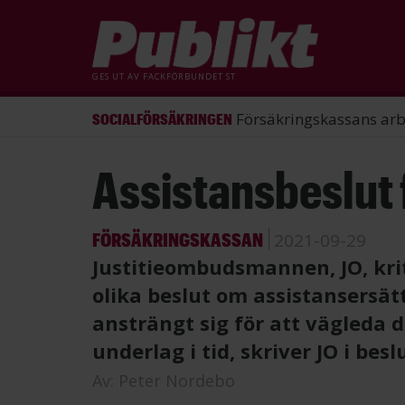
GES UT AV
FACKFÖRBUNDET ST
ST förlorade mål mot Energimy
ARBETSRÄTT
Hoppa
Assistansbeslut f
till
huvudinnehåll
FÖRSÄKRINGSKASSAN
2021-09-29
Justitieombudsmannen, JO, kri
olika beslut om assistansersä
ansträngt sig för att vägleda d
underlag i tid, skriver JO i besl
Av:
Peter Nordebo