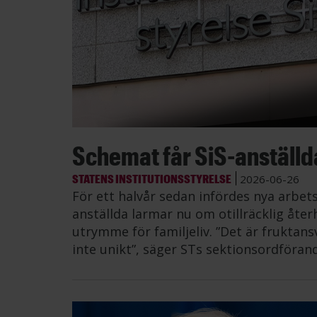
Schemat får SiS-anställda 
STATENS INSTITUTIONSSTYRELSE
2026-06-26
För ett halvår sedan infördes nya arbe
anställda larmar nu om otillräcklig åt
utrymme för familjeliv. ”Det är fruktans
inte unikt”, säger STs sektionsordföran