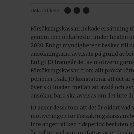
Dela artikeln:
Försäkringskassan nekade ersättning ti
genom fem olika beslut under hösten o
2020. Enligt myndighetens besked till 
ansökningarna avvisats på grund av bri
Enligt JO framgår det av motiveringarna 
Försäkringskassan trots allt prövat rätte
perioder i sak. JO konstaterar att det är
över skillnaden mellan att avslå och av
ansökan bara ska avvisas om det inte är 
JO anser dessutom att det är oklart vad 
motiveringen för Försäkringskassans be
inte angett vilken tidsperiod besluten gäl
är tydligt vad som omfattas av ett beslu