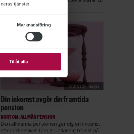
säger STs sektionsordförande Sofia Maherzi.
deras tjänster.
Marknadsföring
Tillåt alla
Bild: Getty Images
Din inkomst avgör din framtida
pension
KORT OM: ALLMÄN PENSION
Den allmänna pensionen ger dig en inkomst
efter arbetslivet. Den grundar sig främst på