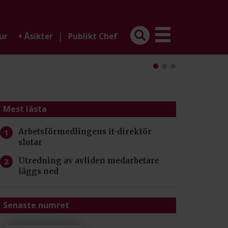
|
ur
+
Åsikter
Publikt Chef
Mest lästa
Arbetsförmedlingens it-direktör
slutar
Utredning av avliden medarbetare
läggs ned
Senaste numret