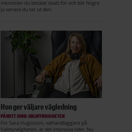
inkomster du betalat skatt för och blir högre
ju senare du tar ut den.
Hon ger väljare vägledning
PÅ MITT JOBB: VALMYNDIGHETEN
För Sara Hugosson, valhandläggare på
Valmyndigheten, är det intensiva tider. Nu