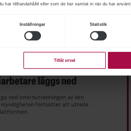
har tillhandahållit eller som de har samlat in när du har använt 
rektör slutar
Inställningar
Statistik
nskommelse med it-direktör Krister Dackland
mälan som Arbetsförmedlingen gjort till
baka.
Tillåt urval
darbetare läggs ned
gga ned internutredningen av den
n myndigheten fortsätter att utreda
lattformen.