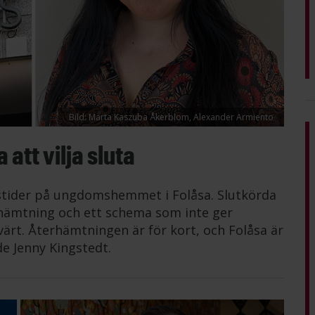
Bild: Marta Kaszuba Åkerblom, Alexander Armiento
att vilja sluta
tstider på ungdomshemmet i Folåsa. Slutkörda
erhämtning och ett schema som inte ger
värt. Återhämtningen är för kort, och Folåsa är
de Jenny Kingstedt.