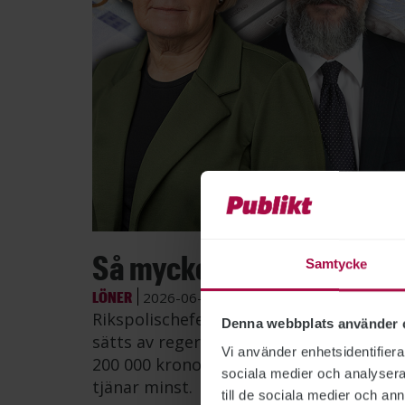
Bild: Po
Så mycket tjänar myndig
Samtycke
LÖNER
2026-06-26
Rikspolischefen Petra Lundh har fortsat
Denna webbplats använder 
sätts av regeringen, visar Publikts samm
Vi använder enhetsidentifierar
200 000 kronor i månaden – mer än dub
sociala medier och analysera 
tjänar minst.
till de sociala medier och a