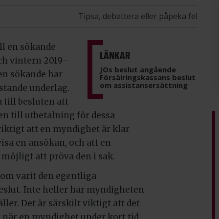
Tipsa, debattera eller påpeka fel
ll en sökande
LÄNKAR
ch vintern 2019–
JOs beslut angående
den sökande har
Försälringskassans beslut
om assistansersättning
stande underlag.
till besluten att
n till utbetalning för dessa
 viktigt att en myndighet är klar
visa en ansökan, och att en
möjligt att pröva den i sak.
som varit den egentliga
slut. Inte heller har myndigheten
ler. Det är särskilt viktigt att det
t när en myndighet under kort tid