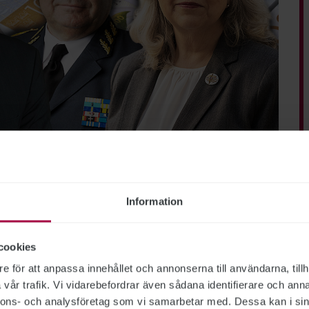
lismyndigheten, Försäkringskassan, Försvarsmakten, Migrationsverket
hetscheferna
Information
t högst lön av de myndighetschefer vars löner
cookies
anställning. Hon är först ut att tjäna över
e för att anpassa innehållet och annonserna till användarna, tillh
belt så mycket som den generaldirektör som
vår trafik. Vi vidarebefordrar även sådana identifierare och anna
nnons- och analysföretag som vi samarbetar med. Dessa kan i sin