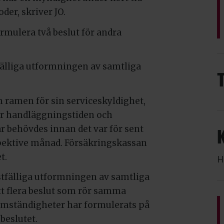
oder, skriver JO.
mulera två beslut för andra
tfälliga utformningen av samtliga
 ramen för sin serviceskyldighet,
er handläggningstiden och
r behövdes innan det var för sent
pektive månad. Försäkringskassan
t.
H
istfälliga utformningen av samtliga
tt flera beslut som rör samma
omständigheter har formulerats på
 beslutet.