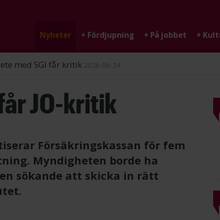
Nyheter
+
Fördjupning
+
På jobbet
+
Kult
ndigheten
2026-06-25
år JO-kritik
tiserar Försäkringskassan för fem
ttning. Myndigheten borde ha
en sökande att skicka in rätt
utet.