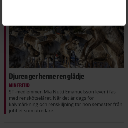
Djuren ger henne ren glädje
MIN FRITID
ST-medlemmen Mia Nutti Emanuelsson lever i fas
med renskötselåret. När det är dags för
kalvmärkning och renskiljning tar hon semester från
jobbet som utredare.