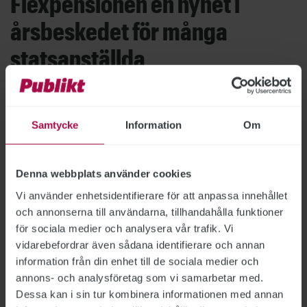
Flexpensionen en nyhet i
årsbeskedet för många
statsanställda
TJÄNSTEPENSION
2025-02-26
I dagarna får mer än 680 000 personer brev från
Statens tjänstepensionsverk, SPV. Nytt för i år
Samtycke
Information
Om
är att statligt anställda födda före 1988 för
första gången kan se sin flexpension, eftersom
avsättningar för den gruppen påbörjades under
Denna webbplats använder cookies
2024.
Vi använder enhetsidentifierare för att anpassa innehållet
och annonserna till användarna, tillhandahålla funktioner
för sociala medier och analysera vår trafik. Vi
Statsanställda väntar allt
vidarebefordrar även sådana identifierare och annan
information från din enhet till de sociala medier och
längre med pensionen
annons- och analysföretag som vi samarbetar med.
Dessa kan i sin tur kombinera informationen med annan
PENSION
2024-06-04