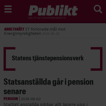
GES UT AV
FACKFÖRBUNDET ST
ST förlorade mål mot
ARBETSRÄTT
Energimyndigheten
2026-06-25
Hoppa
till
huvudinnehåll
Statens tjänstepensionsverk
Statsanställda går i pension
senare
PENSION
2026-06-02
Statligt anställda jobbar allt längre upp i