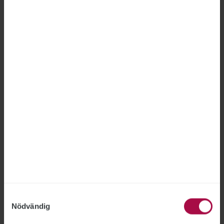
”Staten ska använda skattepengar ansvarsfullt”,
betonar civilminister Erik Slottner.
Öresundståg varslar ett halvår
efter övertagandet
SPÅRTRAFIKEN
2026-06-22
26 tjänster kan försvinna från Öresundstågen.
Beskedet kommer ett halvår efter att det
statliga finländska tågbolaget VR tagit över
driften. ”Av förståeliga skäl är stämningen
dålig”, säger Calle Ingemansson,
avdelningsordförande för ST inom
Öresundstrafiken.
Samtyckesval
Nödvändig