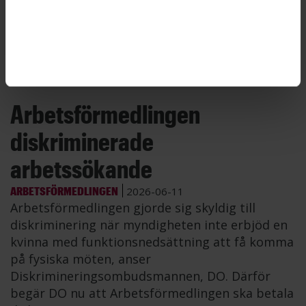
mycket annat – för myndighetens pengar.
Totalt kostade kläderna nästan 20 000 kronor.
Arbetsförmedlaren riskerar nu avsked.
Arbetsförmedlingen
diskriminerade
arbetssökande
ARBETSFÖRMEDLINGEN
2026-06-11
Arbetsförmedlingen gjorde sig skyldig till
diskriminering när myndigheten inte erbjöd en
kvinna med funktionsnedsättning att få komma
på fysiska möten, anser
Diskrimineringsombudsmannen, DO. Därför
begär DO nu att Arbetsförmedlingen ska betala