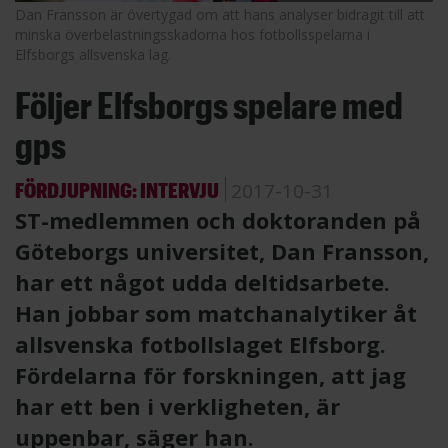
Dan Fransson är övertygad om att hans analyser bidragit till att
minska överbelastningsskadorna hos fotbollsspelarna i
Elfsborgs allsvenska lag.
Följer Elfsborgs spelare med
gps
FÖRDJUPNING: INTERVJU
2017-10-31
ST-medlemmen och doktoranden på
Göteborgs universitet, Dan Fransson,
har ett något udda deltidsarbete.
Han jobbar som matchanalytiker åt
allsvenska fotbollslaget Elfsborg.
Fördelarna för forskningen, att jag
har ett ben i verkligheten, är
uppenbar, säger han.