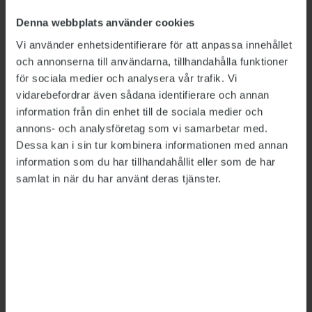
matcherna är ett syfte med analysen att minska
Denna webbplats använder cookies
överbelastningsskadorna. Och de har minskat
för varje år. Det beror såklart på fler saker, men
Vi använder enhetsidentifierare för att anpassa innehållet
och annonserna till användarna, tillhandahålla funktioner
jag är övertygad om att analyserna har bidragit.
för sociala medier och analysera vår trafik. Vi
Vi har kunnat se att när belastningen ökar för
vidarebefordrar även sådana identifierare och annan
snabbt så ökar också skadorna.
information från din enhet till de sociala medier och
annons- och analysföretag som vi samarbetar med.
På vilket sätt har du nytta av deltidsjobbet i
Dessa kan i sin tur kombinera informationen med annan
din forskning?
information som du har tillhandahållit eller som de har
– Jag har både nytta av jobbet hos Elfsborg som
samlat in när du har använt deras tjänster.
doktorand och vice versa. Det som jag kommit
fram till i min forskning på andra spelare har
jag tagit med mig in i Elfsborg. Och jobbet ger
mig dels möjlighet att testa min forskning, dels
kunskap om vilken forskning som faktiskt
saknas. Jag anser att det skulle behövas mer