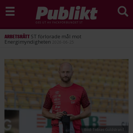
GES UT AV
FACKFÖRBUNDET ST
ST förlorade mål mot
ARBETSRÄTT
Energimyndigheten
2026-06-25
Hoppa
till
huvudinnehåll
Bild: Tobias Guldstrand