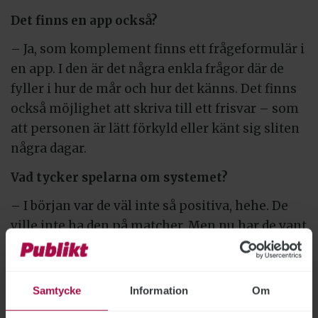
Det finns en app också?
– Ja, som komplement finns ett frågeformulär i
en app. I den är det några enkla frågor där de
fyller i hur de mår och hur det känns. Det finns
också möjlighet att skriva till ett frisvar – som
att personen är lätt förkyld eller känt sig sliten
några dagar.
Vad tycker spelarna om systemet?
– I början var de väl inte så positiva, hehe. De
ville inte ha den på matcher. Men nu har de vant
sig.
Har laget haft någon nytta av systemet?
Samtycke
Information
Om
– Förutom att få spelarna i toppform till