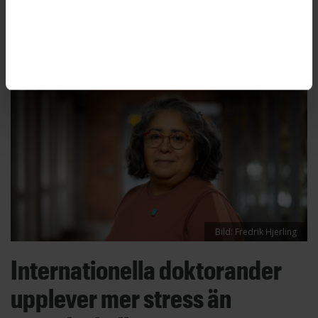
Stockholm. Hennes lön blir 130 000 kronor i
månaden.
Bild: Fredrik Hjerling
Internationella doktorander
upplever mer stress än