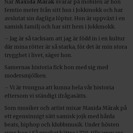
När
Maxida Märak
svarar på mobilen är hon
femtio meter från sitt hus i Jokkmokk och har
avslutat sin dagliga löptur. Hon är uppväxt i en
samisk familj och har sitt hem i Jokkmokk.
– Jag är så tacksam att jag är född in i en kultur
där mina rötter är så starka, för det är min stora
trygghet i livet, säger hon.
Samernas historia fick hon med sig med
modersmjölken.
– Vi är tvungna att kunna hela vår historia
eftersom vi ständigt ifrågasätts.
Som musiker och artist mixar Maxida Märak på
ett egensinnigt sätt samisk jojk med hårda
beats, hiphop och klubbmusik. Under hösten
syns hon i Så mycket bättre i TV4 tillsammans