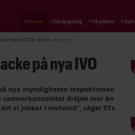
Nyheter
+
Fördjupning
+
På jobbet
+
Kult
ndigheten
2026-06-25
acke på nya IVO
på nya myndigheten Inspektionen
ta samverkansmötet dröjde mer än
tt vi jobbar i motvind”, säger STs