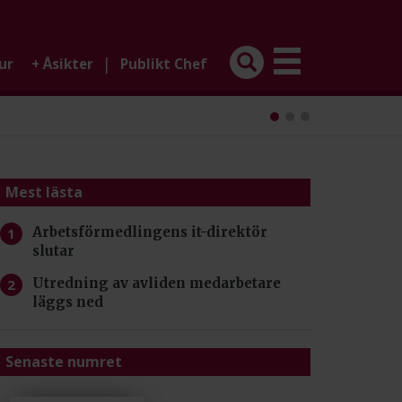
|
ur
+
Åsikter
Publikt Chef
Mest lästa
Arbetsförmedlingens it-direktör
slutar
Utredning av avliden medarbetare
läggs ned
Senaste numret