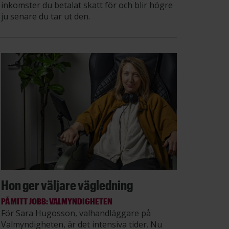
inkomster du betalat skatt för och blir högre
ju senare du tar ut den.
Hon ger väljare vägledning
PÅ MITT JOBB: VALMYNDIGHETEN
För Sara Hugosson, valhandläggare på
Valmyndigheten, är det intensiva tider. Nu