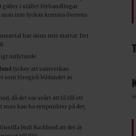
 gäller i stället förhandlingar
 man inte lyckas komma överens
savtal har ännu inte startat. Det
d.
ligt inflytande.
klund
tycker att samverkan
et som föregick bildandet av
H
, då det var svårt att få till ett
 att man kan ha synpunkter på det,
Gunilla Hult Backlund att det är
assat till IVO.