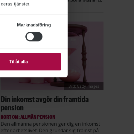
säger STs sektionsordförande Sofia Maherzi.
deras tjänster.
Marknadsföring
Tillåt alla
Bild: Getty Images
Din inkomst avgör din framtida
pension
KORT OM: ALLMÄN PENSION
Den allmänna pensionen ger dig en inkomst
efter arbetslivet. Den grundar sig främst på