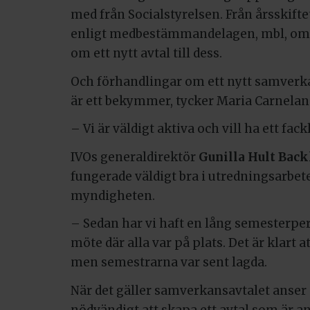
med från Socialstyrelsen. Från årsskiftet
enligt medbestämmandelagen, mbl, om
om ett nytt avtal till dess.
Och förhandlingar om ett nytt samverkan
är ett bekymmer, tycker Maria Carnelan
– Vi är väldigt aktiva och vill ha ett fack
IVOs generaldirektör
Gunilla Hult Bac
fungerade väldigt bra i utredningsarbet
myndigheten.
– Sedan har vi haft en lång semesterperiod
möte där alla var på plats. Det är klart
men semestrarna var sent lagda.
När det gäller samverkansavtalet anser 
nödvändigt att skapa ett avtal som är anp