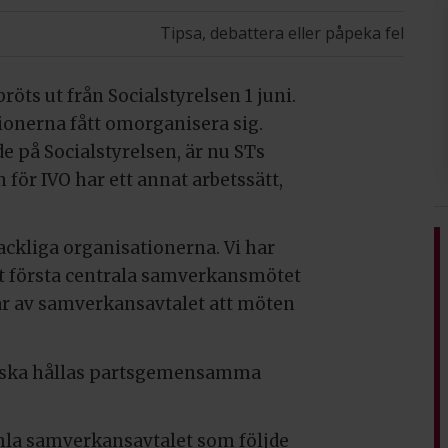
Tipsa, debattera eller påpeka fel
röts ut från Socialstyrelsen 1 juni.
ionerna fått omorganisera sig.
e på Socialstyrelsen, är nu STs
för IVO har ett annat arbetssätt,
ackliga organisationerna. Vi har
 första centrala samverkansmötet
mgår av samverkansavtalet att möten
det ska hållas partsgemensamma
mla samverkansavtalet som följde