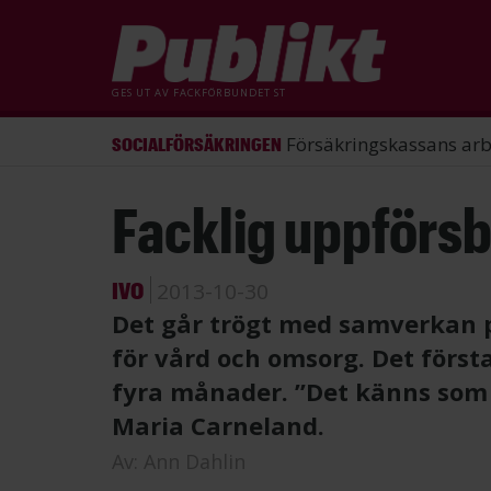
GES UT AV
FACKFÖRBUNDET ST
ST förlorade mål mot Energimy
ARBETSRÄTT
Hoppa
Facklig uppförsb
till
huvudinnehåll
IVO
2013-10-30
Det går trögt med samverkan 
för vård och omsorg. Det förs
fyra månader. ”Det känns som a
Maria Carneland.
Av:
Ann Dahlin