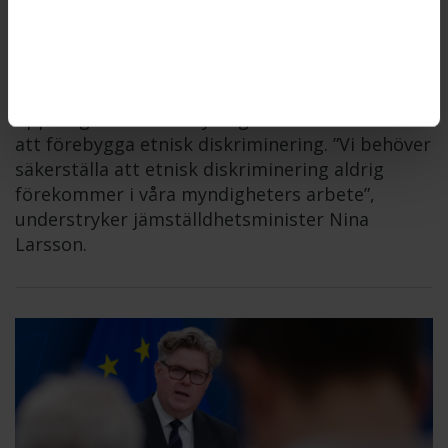
mot etnisk diskriminering
DISKRIMINERINGSOMBUDSMANNEN
2026-06-11
Diskrimineringsombudsmannen, DO, får i
uppdrag att stötta myndigheter i arbetet med
att förebygga etnisk diskriminering. ”Vi behöver
säkerställa att etnisk diskriminering aldrig
förekommer i våra myndigheters arbete”,
understryker jämställdhetsminister Nina
Larsson.