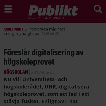
GES UT AV
FACKFÖRBUNDET ST
ST förlorade mål mot
ARBETSRÄTT
Energimyndigheten
2026-06-25
Hoppa
Föreslår digitalisering av
till
huvudinnehåll
högskoleprovet
HÖGSKOLAN
2017-06-07
Nu vill Universitets- och
högskolerådet, UHR, digitalisera
högskoleprovet, som ett led i att
stävja fusket. Enligt SVT har