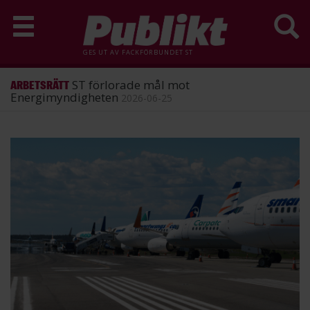
GES UT AV
FACKFÖRBUNDET ST
ST förlorade mål mot
ARBETSRÄTT
Energimyndigheten
2026-06-25
Hoppa
till
huvudinnehåll