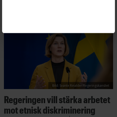
begär DO nu att Arbetsförmedlingen ska betala
diskrimineringsersättning.
Bild: Svante Rinalder/Regeringskansliet
Regeringen vill stärka arbetet
mot etnisk diskriminering