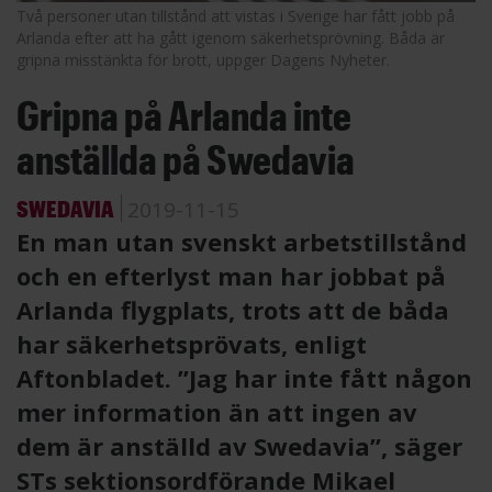
Två personer utan tillstånd att vistas i Sverige har fått jobb på
Arlanda efter att ha gått igenom säkerhetsprövning. Båda är
gripna misstänkta för brott, uppger Dagens Nyheter.
Gripna på Arlanda inte
anställda på Swedavia
SWEDAVIA
2019-11-15
En man utan svenskt arbetstillstånd
och en efterlyst man har jobbat på
Arlanda flygplats, trots att de båda
har säkerhetsprövats, enligt
Aftonbladet. ”Jag har inte fått någon
mer information än att ingen av
dem är anställd av Swedavia”, säger
STs sektionsordförande Mikael