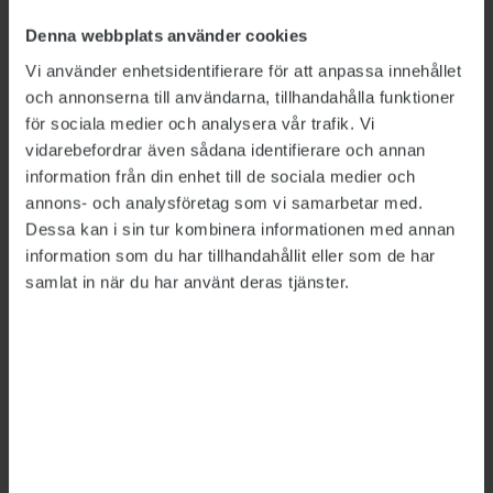
Dagens Nyheter.
Denna webbplats använder cookies
De båda männen har gripits och sitter i förvar.
Vi använder enhetsidentifierare för att anpassa innehållet
”De är misstänkta för brott mot
och annonserna till användarna, tillhandahålla funktioner
utlänningslagen. Utredningen får visa om deras
för sociala medier och analysera vår trafik. Vi
arbetsgivare också gjort sig skyldiga till brott”,
vidarebefordrar även sådana identifierare och annan
information från din enhet till de sociala medier och
säger
Ulf Djurberg
, förundersökningsledare vid
annons- och analysföretag som vi samarbetar med.
gränspolisens utredningsenhet till Dagens
Dessa kan i sin tur kombinera informationen med annan
Nyheter.
information som du har tillhandahållit eller som de har
samlat in när du har använt deras tjänster.
Detta är en nyhetsartikel. Publikts nyhetsrapportering ska
vara saklig och korrekt. Tidningen har en fri och självständig
ställning gentemot sin ägare, Fackförbundet ST, och
utformas enligt journalistiska principer samt enligt
spelreglerna för press, radio och TV.
ÄMNEN:
Swedavia