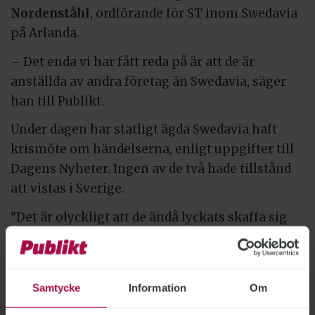
Nordenståhl
, ordförande för ST inom Swedavia
på Arlanda.
– Det enda vi har fått reda på är att de är
anställda av andra företag än Swedavia, säger
han till Publikt.
Under dagen har statligt ägda Swedavia haft
krismöte om händelserna, enligt uppgifter till
Dagens Nyheter. Ingen av de två hade tillstånd
att vistas i Sverige.
”Det är olyckligt att de ändå lyckats skaffa sig
jobb inne på flygplatsen. Ska säkerheten
upprätthållas måste vi ha kontroll över vilka
som arbetar här”, säger
Stefan Färdigs
,
Samtycke
Information
Om
stationsbefäl på Arlanda lokalpolisområde till