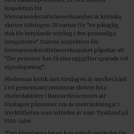
Men Datainspektionen, DI, och Statens
inspektion för
försvarsunderrättelseverksamhet är kritiska,
skriver tidningen. DI varnar för ”en påtaglig
risk för betydande intrång i den personliga
integriteten”. Statens inspektion för
försvarsunderrättelseverksamhet påpekar att
”fler personer kan få sina uppgifter sparade vid
signalspaning”.
Mediernas kritik mot förslagen är mycket hård.
I ett gemensamt remissvar skriver fyra
chefredaktörer i Bonnierkoncernen att
förslagen påminner om de inskränkningar i
tryckfriheten som infördes av nazi-Tyskland på
1930-talet:
”Den föreslagna lagen kan enkelt användas för