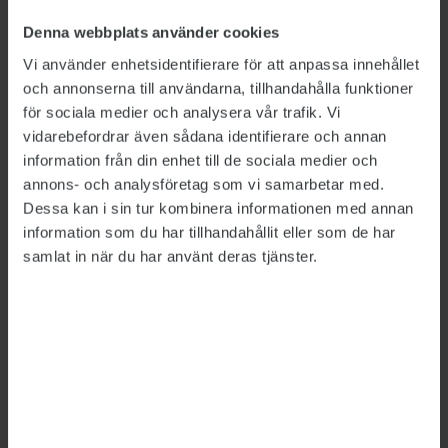
LÄS MER
Denna webbplats använder cookies
Nytt spioneribrott hotar tryckfriheten
2013-05-20
Vi använder enhetsidentifierare för att anpassa innehållet
Regeringen backar om utlandsspioneri
och annonserna till användarna, tillhandahålla funktioner
2013-10-11
för sociala medier och analysera vår trafik. Vi
vidarebefordrar även sådana identifierare och annan
information från din enhet till de sociala medier och
annons- och analysföretag som vi samarbetar med.
LÄNKAR
Dessa kan i sin tur kombinera informationen med annan
Särskilde utredaren Runar Vikstens betänkande om
information som du har tillhandahållit eller som de har
utrikesspioneri
samlat in när du har använt deras tjänster.
Detta är en nyhetsartikel. Publikts nyhetsrapportering ska
vara saklig och korrekt. Tidningen har en fri och självständig
ställning gentemot sin ägare, Fackförbundet ST, och
utformas enligt journalistiska principer samt enligt
spelreglerna för press, radio och TV.