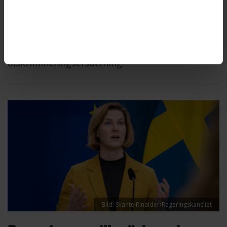
kvinna med funktionsnedsättning att få komma
på fysiska möten, anser
Diskrimineringsombudsmannen, DO. Därför
begär DO nu att Arbetsförmedlingen ska betala
diskrimineringsersättning.
Bild: Svante Rinalder/Regeringskansliet