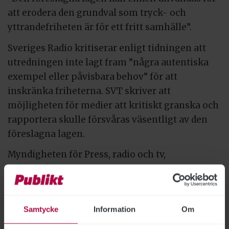
att erodera den grundval som tryck- och
yttrandefriheten är för ett fritt samhälle”.
Sveriges Radio kritiserar enligt tidningen att
utredningen inte lagt fram ”några autentiska
exempel eller påvisbara behov” för att
inskränka friheterna. SVT skriver att
möjligheten för medier att kritiskt granska och
rapportera skulle försvåras väsentligt av den
föreslagna lagen.
Myndigheten för Press, radio och tv,
Publicistklubben samt Journalistförbundet
anser också att det saknas skäl att ändra
grundlagarna, skriver tidningen.
Samtycke
Information
Om