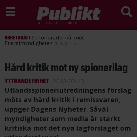
GES UT AV
FACKFÖRBUNDET ST
ST förlorade mål mot
ARBETSRÄTT
Energimyndigheten
2026-06-25
Hoppa
Hård kritik mot ny spionerilag
till
huvudinnehåll
YTTRANDEFRIHET
2018-02-13
Utlandsspioneriutredningens förslag
möts av hård kritik i remissvaren,
uppger Dagens Nyheter. Såväl
myndigheter som media är starkt
kritiska mot det nya lagförslaget om