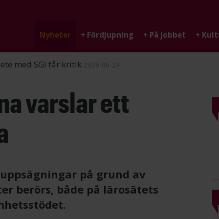
Nyheter
+
Fördjupning
+
På jobbet
+
Kult
ndigheten
2026-06-25
a varslar ett
a
 uppsägningar på grund av
ter berörs, både på lärosätets
mhetsstödet.