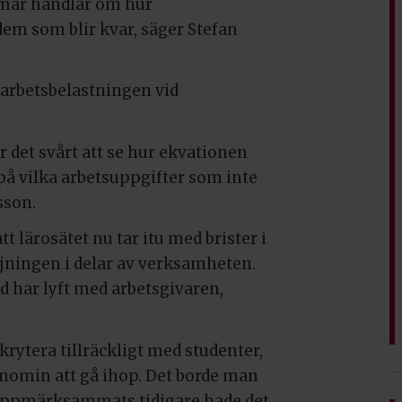
mar handlar om hur
m som blir kvar, säger Stefan
t arbetsbelastningen vid
 det svårt att se hur ekvationen
på vilka arbetsuppgifter som inte
sson.
tt lärosätet nu tar itu med brister i
ningen i delar av verksamheten.
d har lyft med arbetsgivaren,
krytera tillräckligt med studenter,
nomin att gå ihop. Det borde man
t uppmärksammats tidigare hade det