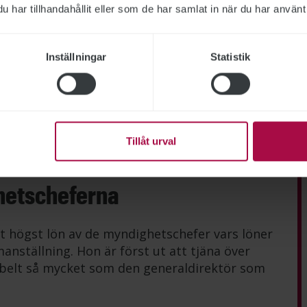
har tillhandahållit eller som de har samlat in när du har använt 
Inställningar
Statistik
Tillåt urval
lismyndigheten, Försäkringskassan, Försvarsmakten, Migrationsverket
hetscheferna
t högst lön av de myndighetschefer vars löner
anställning. Hon är först ut att tjäna över
belt så mycket som den generaldirektör som