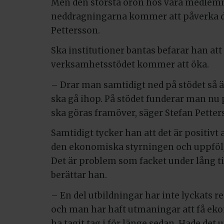
Men den största oron hos våra medlem
neddragningarna kommer att påverka de
Pettersson.
Ska institutioner bantas befarar han at
verksamhetsstödet kommer att öka.
– Drar man samtidigt ned på stödet så är
ska gå ihop. På stödet funderar man nu 
ska göras framöver, säger Stefan Petter
Samtidigt tycker han att det är positivt a
den ekonomiska styrningen och uppfölj
Det är problem som facket under lång ti
berättar han.
– En del utbildningar har inte lyckats re
och man har haft utmaningar att få eko
ha tagit tag i för länge sedan. Hade de