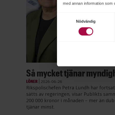
med annan information som du 
Samtyckesval
Nödvändig
Bild: Po
Så mycket tjänar myndig
LÖNER
2026-06-26
Rikspolischefen Petra Lundh har fortsat
sätts av regeringen, visar Publikts samm
200 000 kronor i månaden – mer än dub
tjänar minst.