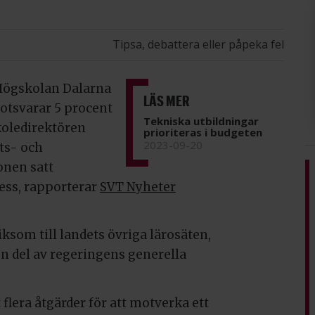
Tipsa, debattera eller påpeka fel
 Högskolan Dalarna
LÄS MER
motsvarar 5 procent
Tekniska utbildningar
skoledirektören
prioriteras i budgeten
2023-09-20
ts- och
onen satt
ess, rapporterar
SVT Nyheter
iksom till landets övriga lärosäten,
en del av regeringens generella
lera åtgärder för att motverka ett