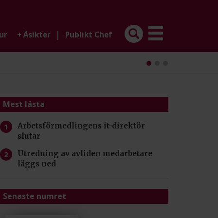
|
ur
+
Åsikter
Publikt Chef
Mest lästa
Arbetsförmedlingens it-direktör
slutar
Utredning av avliden medarbetare
läggs ned
Senaste numret