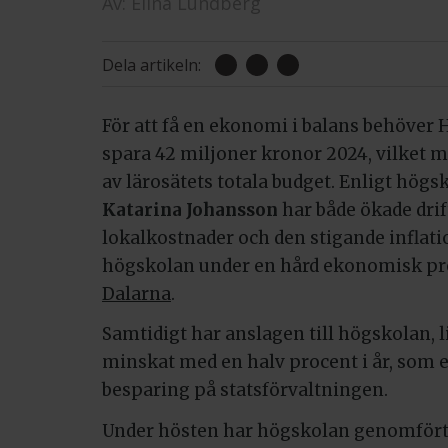
Av:
Elina Lundberg
Dela artikeln:
För att få en ekonomi i balans behöver
spara 42 miljoner kronor 2024, vilket 
av lärosätets totala budget. Enligt hög
Katarina Johansson
har både ökade drif
lokalkostnader och den stigande inflati
högskolan under en hård ekonomisk pr
Dalarna
.
Samtidigt har anslagen till högskolan, l
minskat med en
halv procent i år
, som 
besparing
på statsförvaltningen.
Under hösten har högskolan genomfört f