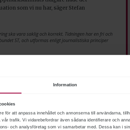
tuation som vi nu har, säger Stefan
ring ska vara saklig och korrekt. Tidningen har en fri och
bundet ST, och utformas enligt journalistiska principer
Information
cookies
e för att anpassa innehållet och annonserna till användarna, tillh
vår trafik. Vi vidarebefordrar även sådana identifierare och anna
nnons- och analysföretag som vi samarbetar med. Dessa kan i sin