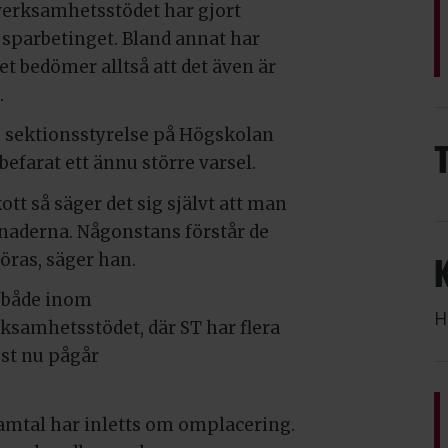
 verksamhetsstödet har gjort
a sparbetinget. Bland annat har
et bedömer alltså att det även är
.
Ts sektionsstyrelse på Högskolan
befarat ett ännu större varsel.
t så säger det sig självt att man
aderna. Någonstans förstår de
öras, säger han.
s både inom
H
samhetsstödet, där ST har flera
st nu pågår
mtal har inletts om omplacering.