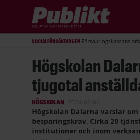
GES UT AV
FACKFÖRBUNDET ST
ST förlorade mål mot Energimy
ARBETSRÄTT
Hoppa
Högskolan Dalarn
till
huvudinnehåll
tjugotal anställd
HÖGSKOLAN
2024-02-06
Högskolan Dalarna varslar om
besparingskrav. Cirka 20 tjäns
institutioner och inom verksa