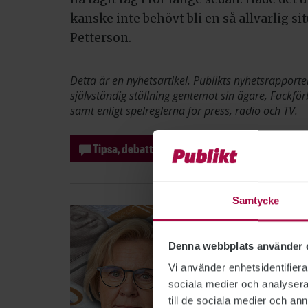
kanske inte behövt bli en så allvarlig si
Petterson.
Detta är en nyhetsartikel. Publikts nyhetsrapporte
självständig ställning gentemot sin ägare, Fackför
samt enligt spelreglerna för press, radio och TV.
Tipsa, debattera eller påpeka fel
Samtycke
Denna webbplats använder 
Vi använder enhetsidentifierar
sociala medier och analysera 
till de sociala medier och a