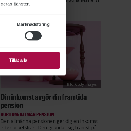
säger STs sektionsordförande Sofia Maherzi.
deras tjänster.
Marknadsföring
Tillåt alla
Bild: Getty Images
Din inkomst avgör din framtida
pension
KORT OM: ALLMÄN PENSION
Den allmänna pensionen ger dig en inkomst
efter arbetslivet. Den grundar sig främst på