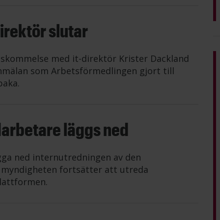
rektör slutar
nskommelse med it-direktör Krister Dackland
mälan som Arbetsförmedlingen gjort till
baka.
darbetare läggs ned
gga ned internutredningen av den
n myndigheten fortsätter att utreda
lattformen.