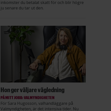
inkomster du betalat skatt för och blir högre
ju senare du tar ut den.
Hon ger väljare vägledning
PÅ MITT JOBB: VALMYNDIGHETEN
För Sara Hugosson, valhandläggare på
Valmyndigheten, är det intensiva tider. Nu