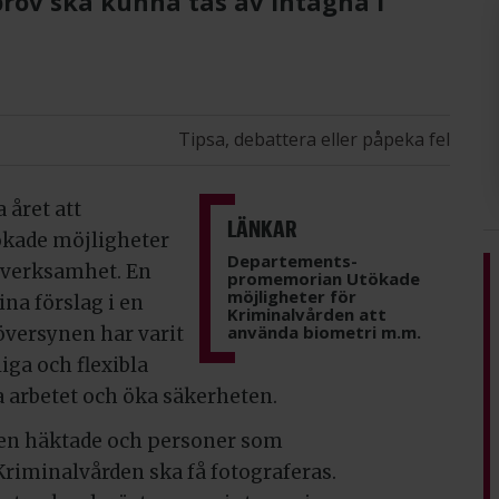
prov ska kunna tas av intagna i
Tipsa, debattera eller påpeka fel
 året att
LÄNKAR
tökade möjligheter
Departements-
 verksamhet. En
promemorian Utökade
möjligheter för
ina förslag i en
Kriminalvården att
använda biometri m.m.
versynen har varit
iga och flexibla
a arbetet och öka säkerheten.
ven häktade och personer som
Kriminalvården ska få fotograferas.