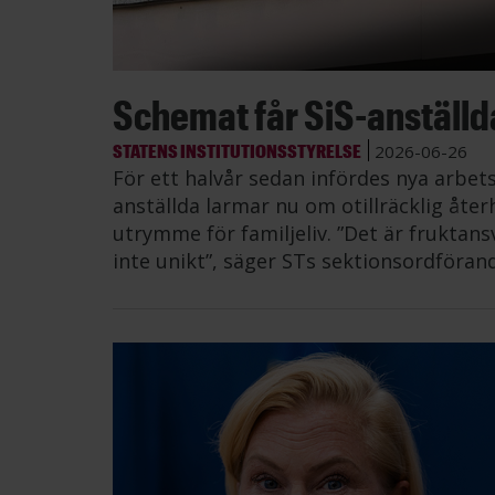
Schemat får SiS-anställda 
STATENS INSTITUTIONSSTYRELSE
2026-06-26
För ett halvår sedan infördes nya arbe
anställda larmar nu om otillräcklig åt
utrymme för familjeliv. ”Det är fruktans
inte unikt”, säger STs sektionsordföran