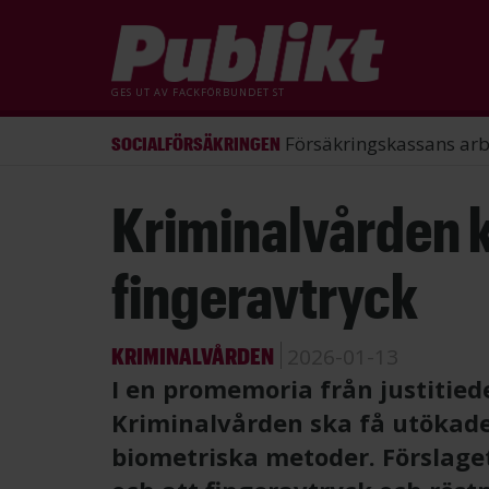
GES UT AV
FACKFÖRBUNDET ST
ST förlorade mål mot Energimy
ARBETSRÄTT
Hoppa
Kriminalvården k
till
huvudinnehåll
fingeravtryck
KRIMINALVÅRDEN
2026-01-13
I en promemoria från justitied
Kriminalvården ska få utökade
biometriska metoder. Förslaget