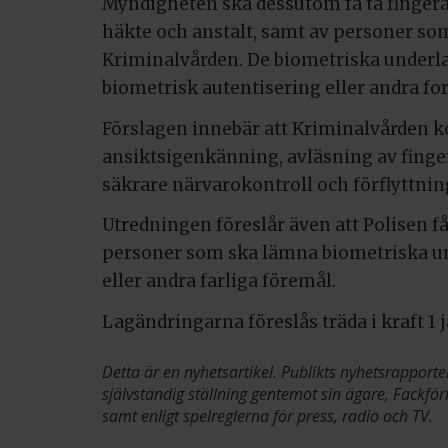
Myndigheten ska dessutom få ta fingera
häkte och anstalt, samt av personer so
Kriminalvården. De biometriska underla
biometrisk autentisering eller andra for
Förslagen innebär att Kriminalvården
ansiktsigenkänning, avläsning av finge
säkrare närvarokontroll och förflyttnin
Utredningen föreslår även att Polisen f
personer som ska lämna biometriska unde
eller andra farliga föremål.
Lagändringarna föreslås träda i kraft 1 
Detta är en nyhetsartikel. Publikts nyhetsrapporte
självständig ställning gentemot sin ägare, Fackför
samt enligt spelreglerna för press, radio och TV.