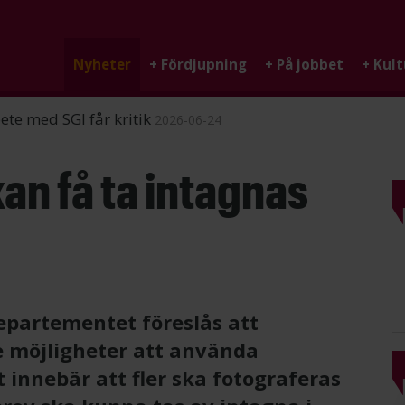
Nyheter
+
Fördjupning
+
På jobbet
+
Kult
ndigheten
2026-06-25
an få ta intagnas
epartementet föreslås att
 möjligheter att använda
 innebär att fler ska fotograferas