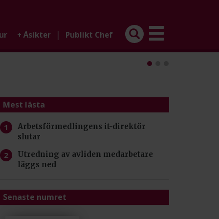
|
ur
+
Åsikter
Publikt Chef
Mest lästa
Arbetsförmedlingens it-direktör
slutar
Utredning av avliden medarbetare
läggs ned
Senaste numret