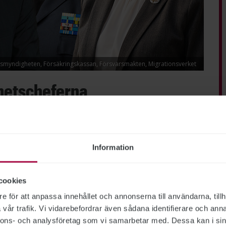
lismyndigheten, Försäkringskassan, Försvarsmakten, Migrationsverket
hetscheferna
t högst lön av de myndighetschefer vars löner
anställning. Hon är först ut att tjäna över
belt så mycket som den generaldirektör som
Information
cookies
e för att anpassa innehållet och annonserna till användarna, tillh
rektör slutar
vår trafik. Vi vidarebefordrar även sådana identifierare och anna
nnons- och analysföretag som vi samarbetar med. Dessa kan i sin