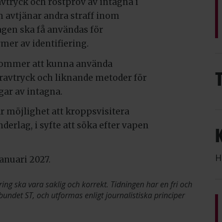
vtryck och röstprov av intagna i
m avtjänar andra straff inom
gen ska få användas för
mer av identifiering.
 kommer att kunna använda
ravtryck och liknande metoder för
gar av intagna.
år möjlighet att kroppsvisitera
rlag, i syfte att söka efter vapen
H
januari 2027.
ring ska vara saklig och korrekt. Tidningen har en fri och
bundet ST, och utformas enligt journalistiska principer