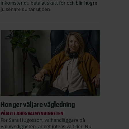
inkomster du betalat skatt för och blir högre
ju senare du tar ut den.
Hon ger väljare vägledning
PÅ MITT JOBB: VALMYNDIGHETEN
För Sara Hugosson, valhandläggare på
Valmyndigheten, är det intensiva tider. Nu