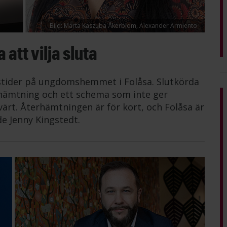
Bild: Marta Kaszuba Åkerblom, Alexander Armiento
att vilja sluta
tstider på ungdomshemmet i Folåsa. Slutkörda
erhämtning och ett schema som inte ger
värt. Återhämtningen är för kort, och Folåsa är
de Jenny Kingstedt.