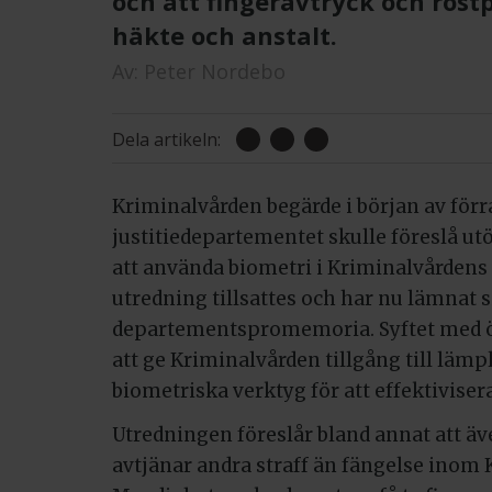
och att fingeravtryck och röst
häkte och anstalt.
Av:
Peter Nordebo
Dela artikeln:
Kriminalvården begärde i början av förra
justitiedepartementet skulle föreslå u
att använda biometri i Kriminalvårdens
utredning tillsattes och har nu lämnat s
departementspromemoria. Syftet med ö
att ge Kriminalvården tillgång till lämpl
biometriska verktyg för att effektiviser
Utredningen föreslår bland annat att ä
avtjänar andra straff än fängelse inom 