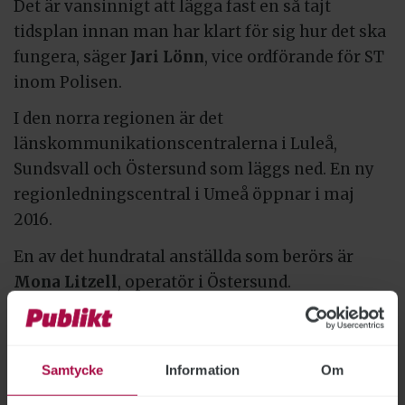
Det är vansinnigt att lägga fast en så tajt
tidsplan innan man har klart för sig hur det ska
fungera, säger
Jari Lönn
, vice ordförande för ST
inom Polisen.
I den norra regionen är det
länskommunikationscentralerna i Luleå,
Sundsvall och Östersund som läggs ned. En ny
regionledningscentral i Umeå öppnar i maj
2016.
En av det hundratal anställda som berörs är
Mona Litzell
, operatör i Östersund.
– Det är för bedrövligt att lägga ned en väl
fungerande verksamhet. Stämningen är
uppgiven här och många mår dåligt.
Samtycke
Information
Om