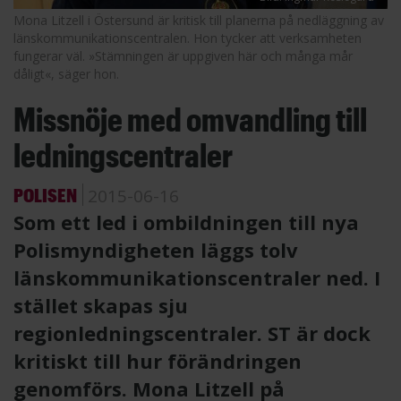
Mona Litzell i Östersund är kritisk till planerna på nedläggning av
länskommunikationscentralen. Hon tycker att verksamheten
fungerar väl. »Stämningen är uppgiven här och många mår
dåligt«, säger hon.
Missnöje med omvandling till
ledningscentraler
POLISEN
2015-06-16
Som ett led i ombildningen till nya
Polismyndigheten läggs tolv
länskommunikationscentraler ned. I
stället skapas sju
regionledningscentraler. ST är dock
kritiskt till hur förändringen
genomförs. Mona Litzell på