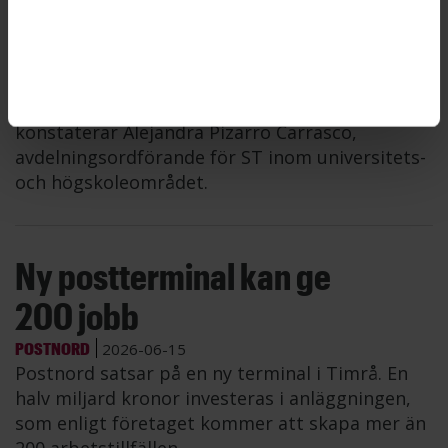
migrationspolitik, menar ST. ”Det är en uttalad
önskan från regeringen att vi ska ha
internationella forskare på våra lärosäten. För
att det ska fungera måste Sverige ha en
migrationspolitik som gör det möjligt”,
konstaterar Alejandra Pizarro Carrasco,
avdelningsordförande för ST inom universitets-
och högskoleområdet.
Ny postterminal kan ge
200 jobb
POSTNORD
2026-06-15
Postnord satsar på en ny terminal i Timrå. En
halv miljard kronor investeras i anläggningen,
som enligt företaget kommer att skapa mer än