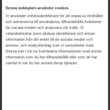
Hon har arbetat som operatör i tretton år och
tycker att det är galet att en ledningscentral ska
Denna webbplats använder cookies
täcka drygt halva Sverige.
Vi använder enhetsidentifierare för att anpassa innehållet
och annonserna till användarna, tillhandahålla funktioner
– Det är viktigt med lokalkännedom i vårt yrke.
för sociala medier och analysera vår trafik. Vi
Jag har också fått höra att det är en trygghet för
vidarebefordrar även sådana identifierare och annan
poliserna att ha ett ansikte på operatörerna när
information från din enhet till de sociala medier och
de befinner sig i kris.
annons- och analysföretag som vi samarbetar med.
Dessa kan i sin tur kombinera informationen med annan
Mona Litzell befarar att det blir svårt att få
information som du har tillhandahållit eller som de har
tillräckligt många anställda med rätt
samlat in när du har använt deras tjänster.
kompetens till Umeå och att poliser därför kan
bli tvungna att arbeta som operatörer.
– Man säger att målet med nya
Polismyndigheten är att komma närmare
allmänheten och ha fler poliser på gatorna. Det
kommer att bli precis tvärtom.