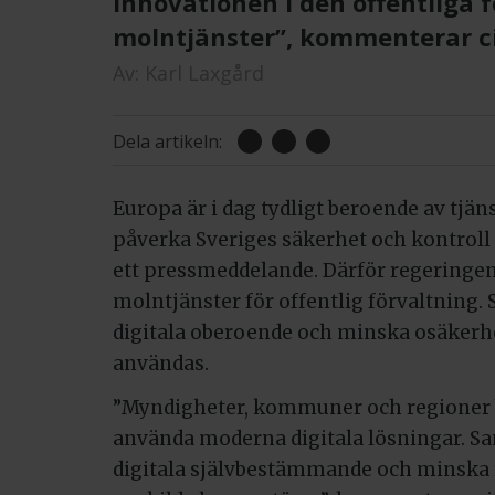
innovationen i den offentliga
molntjänster”, kommenterar civ
Av:
Karl Laxgård
Dela artikeln:
Europa är i dag tydligt beroende av tjäns
påverka Sveriges säkerhet och kontroll 
ett pressmeddelande. Därför regeringen 
molntjänster för offentlig förvaltning. 
digitala oberoende och minska osäkerhe
användas.
”Myndigheter, kommuner och regioner b
använda moderna digitala lösningar. Sam
digitala självbestämmande och minska r