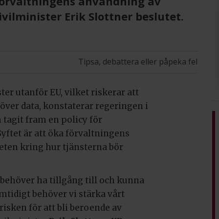
 förvaltningens användning av
ilminister Erik Slottner beslutet.
Tipsa, debattera eller påpeka fel
ter utanför EU, vilket riskerar att
över data, konstaterar regeringen i
tagit fram en policy för
Syftet är att öka förvaltningens
ten kring hur tjänsterna bör
ehöver ha tillgång till och kunna
tidigt behöver vi stärka vårt
isken för att bli beroende av