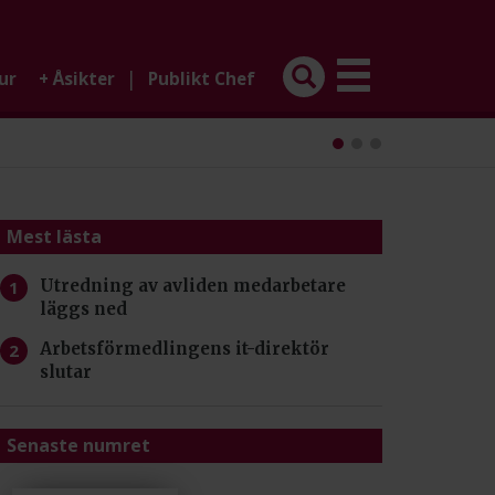
|
ur
+
Åsikter
Publikt Chef
Mest lästa
Utredning av avliden medarbetare
läggs ned
Arbetsförmedlingens it-direktör
slutar
Senaste numret