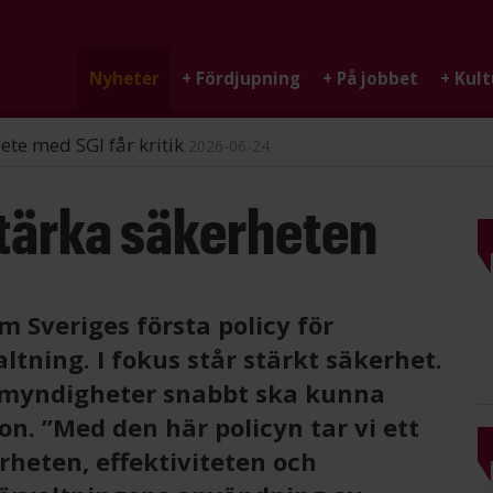
Nyheter
+
Fördjupning
+
På jobbet
+
Kult
ndigheten
2026-06-25
tärka säkerheten
m Sveriges första policy för
altning. I fokus står stärkt säkerhet.
t myndigheter snabbt ska kunna
ion. ”Med den här policyn tar vi ett
erheten, effektiviteten och