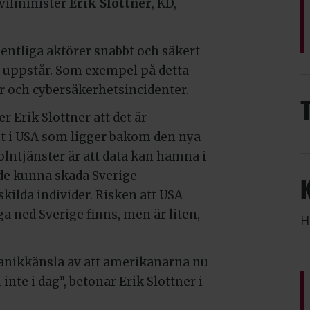
vilminister
Erik Slottner
, KD,
offentliga aktörer snabbt och säkert
n uppstår. Som exempel på detta
r och cybersäkerhetsincidenter.
 Erik Slottner att det är
et i USA som ligger bakom den nya
lntjänster är att data kan hamna i
åde kunna skada Sverige
kilda individer. Risken att USA
ga ned Sverige finns, men är liten,
H
n panikkänsla av att amerikanarna nu
inte i dag”, betonar Erik Slottner i