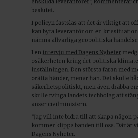
enskilda leverantörer”, kommenterar ci
beslutet.
I policyn fastslås att det är viktigt att 
kan byta leverantör om en krissituatio
nämns allvarliga geopolitiska händelse
I en
intervju med Dagens Nyheter
medger
osäkerheten kring det politiska klimat
inställningen. Den största faran med mo
orätta händer, menar han. Det skulle b
säkerhetspolitiskt, men även drabba ens
skulle tvinga landets techbolag att stän
anser civilministern.
”Jag vill inte bidra till att skapa någo
kommer klippa banden till oss. Där är vi 
Dagens Nyheter.