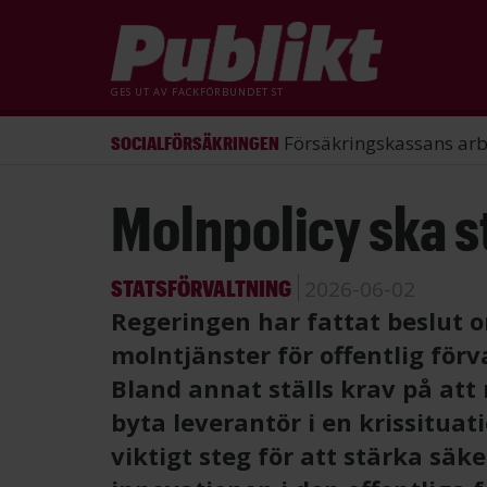
GES UT AV
FACKFÖRBUNDET ST
ST förlorade mål mot Energimy
ARBETSRÄTT
Hoppa
Molnpolicy ska s
till
huvudinnehåll
STATSFÖRVALTNING
2026-06-02
Regeringen har fattat beslut o
molntjänster för offentlig förv
Bland annat ställs krav på at
byta leverantör i en krissituat
viktigt steg för att stärka säk