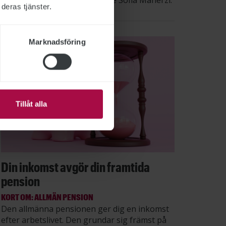
säger STs sektionsordförande Sofia Maherzi.
deras tjänster.
Marknadsföring
Tillåt alla
Din inkomst avgör din framtida
pension
KORT OM: ALLMÄN PENSION
Den allmänna pensionen ger dig en inkomst
efter arbetslivet. Den grundar sig främst på