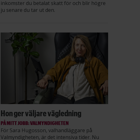
inkomster du betalat skatt för och blir högre
ju senare du tar ut den.
Hon ger väljare vägledning
PÅ MITT JOBB: VALMYNDIGHETEN
För Sara Hugosson, valhandläggare på
Valmyndigheten, är det intensiva tider. Nu