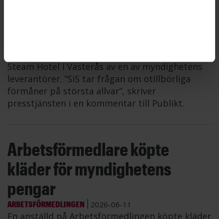
anställda som bjudits på hotell
STATENS INSTITUTIONSSTYRELSE
2026-06-12
Fyra anställda på Statens institutionsstyrelse,
SiS, åtalsanmäls för misstänkt mutbrott sedan
de låtit sig bjudas på en vistelse på spahotellet
Steam Hotel i Västerås av en av myndighetens
leverantörer. ”SiS tar frågan om otillbörliga
förmåner på största allvar”, skriver
presstjänsten i en kommentar till Publikt.
Arbetsförmedlare köpte
kläder för myndighetens
pengar
ARBETSFÖRMEDLINGEN
2026-06-11
En anställd på Arbetsförmedlingen köpte kläder