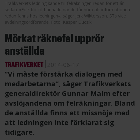
Trafikverkets ledning kände till felräkningen redan för ett år
sedan. »Folk blir förbannade när de får höra att informationen
redan fanns hos ledningen«, säger Jerk Wiktorsson, STs vice
avdelningsordförande. Foto: Kasper Duczik.
Mörkat räknefel upprör
anställda
TRAFIKVERKET
2014-06-17
”Vi måste förstärka dialogen med
medarbetarna”, säger Trafikverkets
generaldirektör Gunnar Malm efter
avslöjandena om felräkningar. Bland
de anställda finns ett missnöje med
att ledningen inte förklarat sig
tidigare.