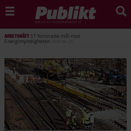
GES UT AV
FACKFÖRBUNDET ST
ST förlorade mål mot
ARBETSRÄTT
Energimyndigheten
2026-06-25
Hoppa
till
huvudinnehåll