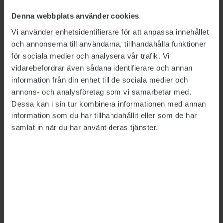
ytterligare förstärka dialogen med
Denna webbplats använder cookies
medarbetarna. Jag och övriga chefer måste vara
Vi använder enhetsidentifierare för att anpassa innehållet
mer synliga, säger Gunnar Malm.
och annonserna till användarna, tillhandahålla funktioner
för sociala medier och analysera vår trafik. Vi
Trafikverkets experter har framhållit att med
vidarebefordrar även sådana identifierare och annan
de satsningar som nu är beslutade kommer
information från din enhet till de sociala medier och
mindre prioriterade järnvägssträckor att
annons- och analysföretag som vi samarbetar med.
fortsätta förfalla. Det uppdämda
Dessa kan i sin tur kombinera informationen med annan
renoveringsbehovet kommer därmed att vara
information som du har tillhandahållit eller som de har
samlat in när du har använt deras tjänster.
ännu större 2025 än det är nu. Gunnar Malm
bekräftar att det är så.
– Det är helt korrekt. Men vi följer regeringens
direktiv. Vi har varit väldigt öppna med att
beskriva vilka konsekvenser det kan få.
STs ordförande på Trafikverket,
Airi Aspman