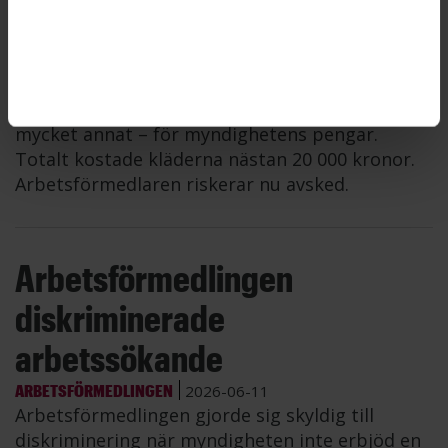
pengar
ARBETSFÖRMEDLINGEN
2026-06-11
En anställd på Arbetsförmedlingen köpte kläder
– ullsockor, gummistövlar, löparskor och
mycket annat – för myndighetens pengar.
Totalt kostade kläderna nästan 20 000 kronor.
Arbetsförmedlaren riskerar nu avsked.
Arbetsförmedlingen
diskriminerade
arbetssökande
ARBETSFÖRMEDLINGEN
2026-06-11
Arbetsförmedlingen gjorde sig skyldig till
diskriminering när myndigheten inte erbjöd en