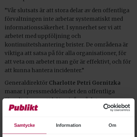
”Vår slutsats är att stora delar av den offentliga
förvaltningen inte arbetar systematiskt med
informationssäkerhet. I synnerhet ser vi att
arbetet med uppföljning och
kontinuitetshantering brister. De områdena är
viktiga att satsa på för alla organisationer, för
att veta om arbetet man gör är effektivt, och för
att kunna hantera incidenter.”
Generaldirektör
Charlotte Petri Gornitzka
manar i pressmeddelandet den offentliga
förvaltningen att höja nivån på det
systematiska informationssäkerhetsarbetet:
”Sverige är bra på digitalisering, men behöver
satsa mer på informationssäkerhet, och den
Samtycke
Information
Om
allvarliga säkerhetspolitiska utvecklingen gör