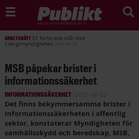
GES UT AV
FACKFÖRBUNDET ST
ST förlorade mål mot
ARBETSRÄTT
Energimyndigheten
2026-06-25
Hoppa
MSB påpekar brister i
till
huvudinnehåll
informationssäkerhet
INFORMATIONSSÄKERHET
2022-06-23
Det finns bekymmersamma brister i
informationssäkerheten i offentlig
sektor, konstaterar Myndigheten för
samhällsskydd och beredskap, MSB,