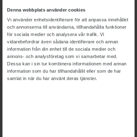
det ännu mer aktuellt under kommande år.”
Denna webbplats använder cookies
Charlotte Petri Gornitzka framhåller att
Vi använder enhetsidentifierare för att anpassa innehållet
offentliga aktörer bör säkerställa att det finns
och annonserna till användarna, tillhandahålla funktioner
för sociala medier och analysera vår trafik. Vi
personal som kan driva arbetet och att
vidarebefordrar även sådana identifierare och annan
informations- och cybersäkerhet behöver
information från din enhet till de sociala medier och
göras till en ledningsfråga.
annons- och analysföretag som vi samarbetar med.
Dessa kan i sin tur kombinera informationen med annan
MSB bedömer att arbetet också behöver tilldelas
information som du har tillhandahållit eller som de har
mer resurser. Infosäkkollen ska enligt
samlat in när du har använt deras tjänster.
myndigheten kunna möjliggöra en
effekthöjning, genom att organisationer som
använder verktyget får en struktur att förhålla
sig till och kan upprätta en automatiskt
genererad handlingsplan.