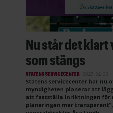
Nu står det klart
som stängs
STATENS SERVICECENTER
2025-02-20
Statens servicecenter har nu of
myndigheten planerar att läg
att fastställa inriktningen fö
planeringen mer transparent”
generaldirektör Åsa Lindh.