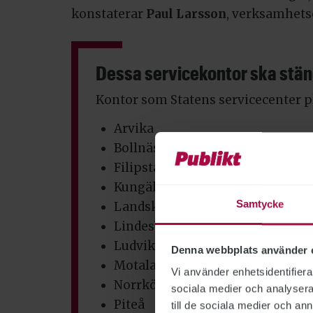
konstaterar
Paul Larsson
, verksamhet
Dessa servicekontor ska stä
Kontor som Statens servicecenter pl
Arvika
Bollnäs
Filipstad
Kungälv
Samtycke
Landskrona
Lindesberg
Ludvika
Denna webbplats använder 
Motala
Vi använder enhetsidentifierar
Norrköping City
sociala medier och analysera 
Piteå
till de sociala medier och a