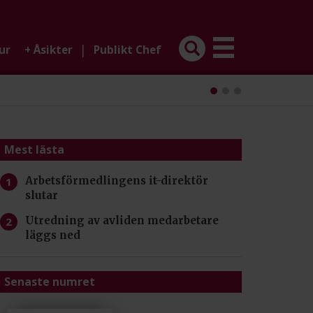
|
ur
+
Åsikter
Publikt Chef
Mest lästa
Arbetsförmedlingens it-direktör
slutar
Utredning av avliden medarbetare
läggs ned
Senaste numret