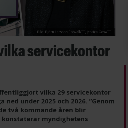
Bild: Björn Larsson Rosvall/TT, Jessica Gow/TT
 vilka servicekontor
fentliggjort vilka 29 servicekontor
ga ned under 2025 och 2026. ”Genom
r de två kommande åren blir
, konstaterar myndighetens