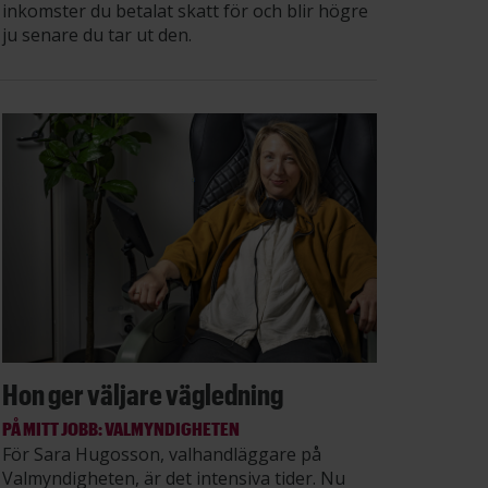
inkomster du betalat skatt för och blir högre
ju senare du tar ut den.
Hon ger väljare vägledning
PÅ MITT JOBB: VALMYNDIGHETEN
För Sara Hugosson, valhandläggare på
Valmyndigheten, är det intensiva tider. Nu