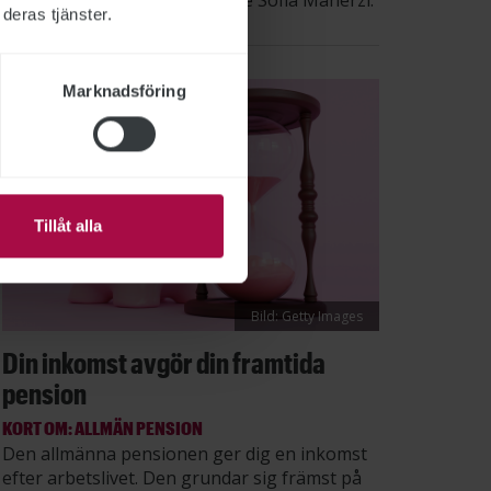
säger STs sektionsordförande Sofia Maherzi.
deras tjänster.
Marknadsföring
Tillåt alla
Bild: Getty Images
Din inkomst avgör din framtida
pension
KORT OM: ALLMÄN PENSION
Den allmänna pensionen ger dig en inkomst
efter arbetslivet. Den grundar sig främst på