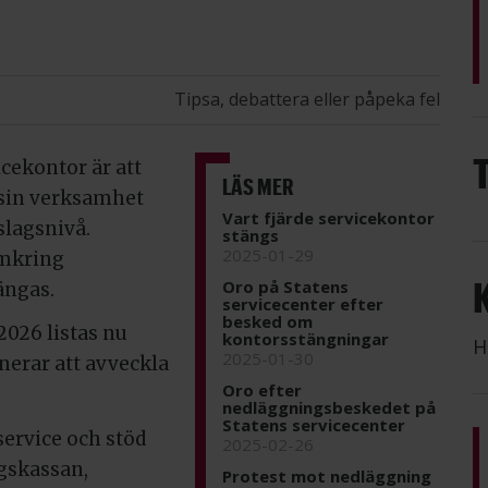
Tipsa, debattera eller påpeka fel
icekontor är att
LÄS MER
 sin verksamhet
Vart fjärde servicekontor
nslagsnivå.
stängs
2025-01-29
omkring
Oro på Statens
ängas.
servicecenter efter
besked om
2026 listas nu
kontorsstängningar
H
2025-01-30
erar att avveckla
Oro efter
nedläggningsbeskedet på
Statens servicecenter
ervice och stöd
2025-02-26
gskassan,
Protest mot nedläggning