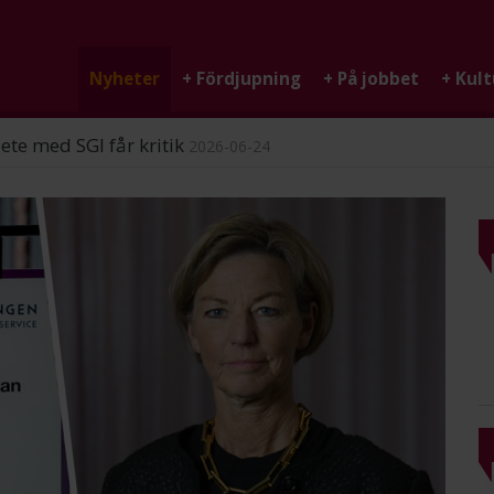
Nyheter
+
Fördjupning
+
På jobbet
+
Kult
ndigheten
2026-06-25