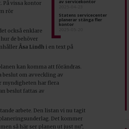
av servicekontor
 På vissa kontor
2025-04-23
m rör
Statens servicecenter
planerar stänga fler
kontor
2025-05-20
det också enklare
 hur de behöver
mhåller
Åsa Lindh
i en text på
 planen kan komma att förändras.
a beslut om avveckling av
är myndigheten har flera
 beslut fattas av
tande arbete. Den listan vi nu tagit
t planeringsunderlag. Det kommer
men så här ser planen ut just nu”,