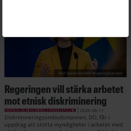
Bild: Svante Rinalder/Regeringskansliet
Regeringen vill stärka arbetet
mot etnisk diskriminering
DISKRIMINERINGSOMBUDSMANNEN
2026-06-11
Diskrimineringsombudsmannen, DO, får i
uppdrag att stötta myndigheter i arbetet med