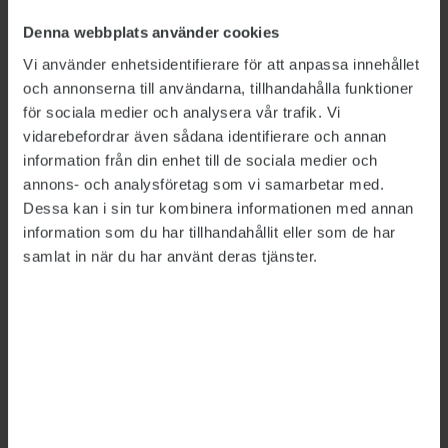
Denna webbplats använder cookies
LÄNKAR
Medlingsinstitutets rapport Löneläget oktober
Vi använder enhetsidentifierare för att anpassa innehållet
2023
och annonserna till användarna, tillhandahålla funktioner
för sociala medier och analysera vår trafik. Vi
vidarebefordrar även sådana identifierare och annan
Detta är en nyhetsartikel. Publikts nyhetsrapportering ska
information från din enhet till de sociala medier och
vara saklig och korrekt. Tidningen har en fri och självständig
annons- och analysföretag som vi samarbetar med.
ställning gentemot sin ägare, Fackförbundet ST, och
Dessa kan i sin tur kombinera informationen med annan
utformas enligt journalistiska principer samt enligt
spelreglerna för press, radio och TV.
information som du har tillhandahållit eller som de har
samlat in när du har använt deras tjänster.
ÄMNEN:
Löner
Ekonomi
Medlingsinstitutet
Tipsa, debattera eller påpeka fel