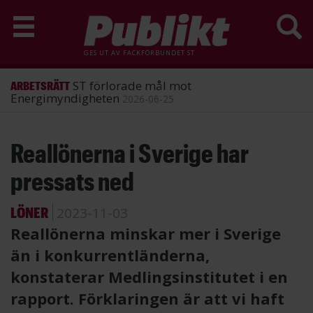
GES UT AV
FACKFÖRBUNDET ST
ST förlorade mål mot
ARBETSRÄTT
Energimyndigheten
2026-06-25
Hoppa
Reallönerna i Sverige har
till
huvudinnehåll
pressats ned
LÖNER
2023-11-03
Reallönerna minskar mer i Sverige
än i konkurrentländerna,
konstaterar Medlingsinstitutet i en
rapport. Förklaringen är att vi haft