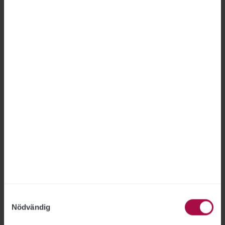
förbundsjurist Joakim Lindqvist.
Försäkringskassans arbete
med SGI får kritik
SOCIALFÖRSÄKRINGEN
2026-06-24
Försäkringskassan behöver förbättra sitt
arbete med sjukpenninggrundande inkomst,
SGI, anser Riksrevisionen efter att ha
genomfört en granskning. Myndigheten får
bland annat kritik för bitvis otillräckliga
kontroller och en delvis alltför resurskrävande
handläggning.
Samtyckesval
Nödvändig
Myndigheter får nya regler för