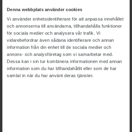
genom att upphäva kvinnans
säkerhetsklassning åsidosatt hennes
Denna webbplats använder cookies
yttrandefrihet, mötes- och
Vi använder enhetsidentifierare för att anpassa innehållet
demonstrationsfrihet.
och annonserna till användarna, tillhandahålla funktioner
för sociala medier och analysera vår trafik. Vi
I pressmeddelandet skriver ST att
vidarebefordrar även sådana identifierare och annan
Energimyndigheten under överläggningarna
information från din enhet till de sociala medier och
hävdat att kvinnan brustit i lojalitet mot
annons- och analysföretag som vi samarbetar med.
Dessa kan i sin tur kombinera informationen med annan
arbetsgivaren, men utan att kunna förklara hur.
information som du har tillhandahållit eller som de har
Förbundet anser att det finns stora brister i
samlat in när du har använt deras tjänster.
dokumentationen kring såväl kvinnans initiala
säkerhetsprövning som upphävandet av
säkerhetsklassningen. Enligt ST finns inte
heller någon dokumentation som visar att
arbetsgivaren haft synpunkter på hur kvinnan
utfört sitt jobb. Hon ska inte ha misstänkts för
brott eller för att ha uppmuntrat till civil