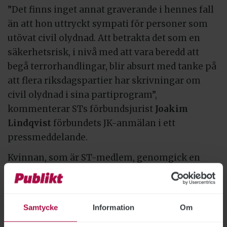
”Det finns inget annat graverande i hennes fall
än att hon uttryckt sympati för personer som
utövat civil olydnad. Att betrakta det som en
säkerhetsrisk, i nivå med att vara beredd att
begå terrorhandlingar, blir absurt med tanke på
att flera riksdagspartier har skrivningar om
civil olydnad i sina partiprogram”,
kommenterar STs förbundsjurist
Joakim
Lindqvist
förbundets JK-anmälan i ett
pressmeddelande.
Kvinnan, som är ST-medlem, genomgick en
säkerhetsprövning under
anställningsprocessen. Hon hade också varit
öppen med sitt klimatengagemang på sociala
Samtycke
Information
Om
medier. Enligt ST har Energimyndigheten