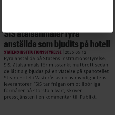
en ökad tendens att byta arbetsplats”, säger
Martina Cras, utredare på ST.
SiS åtalsanmäler fyra
anställda som bjudits på hotell
STATENS INSTITUTIONSSTYRELSE
2026-06-12
Fyra anställda på Statens institutionsstyrelse,
SiS, åtalsanmäls för misstänkt mutbrott sedan
de låtit sig bjudas på en vistelse på spahotellet
Steam Hotel i Västerås av en av myndighetens
leverantörer. ”SiS tar frågan om otillbörliga
förmåner på största allvar”, skriver
presstjänsten i en kommentar till Publikt.