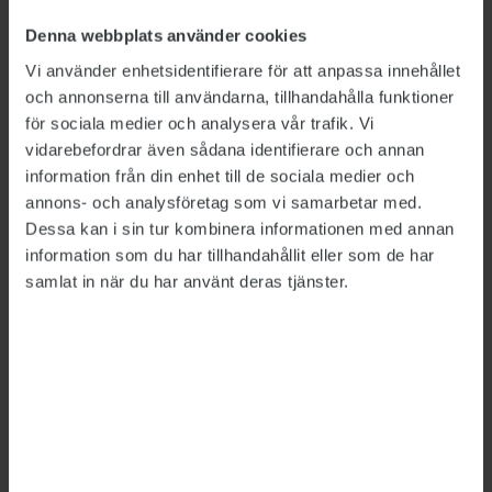
förordnande löper ut 30 september 2031.
Denna webbplats använder cookies
Utöver lönen på 123 000 kronor per månad får
Vi använder enhetsidentifierare för att anpassa innehållet
och annonserna till användarna, tillhandahålla funktioner
Mikael Sandström ersättning för boende i Gävle
för sociala medier och analysera vår trafik. Vi
motsvarande skälig hyreskostnad för en
vidarebefordrar även sådana identifierare och annan
tvårumslägenhet, samt fyra hemresor i
information från din enhet till de sociala medier och
månaden till Stockholm med reguljära
annons- och analysföretag som vi samarbetar med.
färdmedel. Han får också rätt till fri bil.
Dessa kan i sin tur kombinera informationen med annan
information som du har tillhandahållit eller som de har
samlat in när du har använt deras tjänster.
LÄS MER
Så stora löneökningar får myndighetscheferna
2025-06-27
Detta är en nyhetsartikel. Publikts nyhetsrapportering ska
vara saklig och korrekt. Tidningen har en fri och självständig
ställning gentemot sin ägare, Fackförbundet ST, och