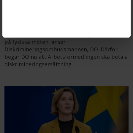
arbetssökande
ARBETSFÖRMEDLINGEN
2026-06-11
Arbetsförmedlingen gjorde sig skyldig till
diskriminering när myndigheten inte erbjöd en
kvinna med funktionsnedsättning att få komma
på fysiska möten, anser
Diskrimineringsombudsmannen, DO. Därför
begär DO nu att Arbetsförmedlingen ska betala
diskrimineringsersättning.