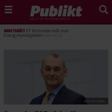
GES UT AV
FACKFÖRBUNDET ST
ST förlorade mål mot
ARBETSRÄTT
Energimyndigheten
2026-06-25
Hoppa
till
huvudinnehåll
Bild: ESF-rådet