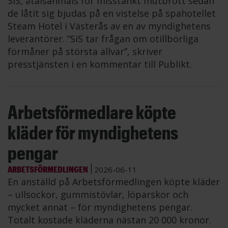
SiS, åtalsanmäls för misstänkt mutbrott sedan
de låtit sig bjudas på en vistelse på spahotellet
Steam Hotel i Västerås av en av myndighetens
leverantörer. ”SiS tar frågan om otillbörliga
förmåner på största allvar”, skriver
presstjänsten i en kommentar till Publikt.
Arbetsförmedlare köpte
kläder för myndighetens
pengar
ARBETSFÖRMEDLINGEN
2026-06-11
En anställd på Arbetsförmedlingen köpte kläder
– ullsockor, gummistövlar, löparskor och
mycket annat – för myndighetens pengar.
Totalt kostade kläderna nästan 20 000 kronor.