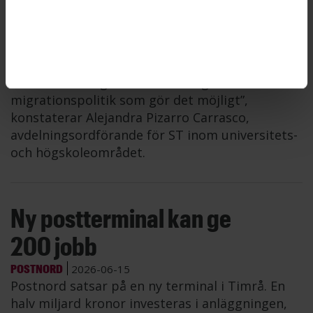
förklaring kan vara Sveriges stramare
migrationspolitik, menar ST. ”Det är en uttalad
önskan från regeringen att vi ska ha
internationella forskare på våra lärosäten. För
att det ska fungera måste Sverige ha en
migrationspolitik som gör det möjligt”,
konstaterar Alejandra Pizarro Carrasco,
avdelningsordförande för ST inom universitets-
och högskoleområdet.
Ny postterminal kan ge
200 jobb
POSTNORD
2026-06-15
Postnord satsar på en ny terminal i Timrå. En
halv miljard kronor investeras i anläggningen,