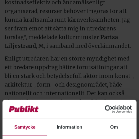
kostnadseffektiv och ändamålsenligt
organiserad, resurser behöver frigöras för att
kunna kraftsamla runt kärnverksamheten. Jag
ser fram emot att sätta mig in utredarens
förslag”, meddelade kulturminister
Parisa
Liljestrand
, M, i samband med överlämnandet.
Enligt utredaren har en större myndighet med
ett bredare uppdrag bättre förutsättningar att
bli en stark och betydelsefull aktör inom konst-,
arkitektur-, form- och designområdet, både
nationellt och internationellt. Det kan också
öka effektiviteten och minska sårbarheten,
bland annat när det gäller
kompetensförsörjning och administration.
Samtycke
Information
Om
Enligt förslaget ska den nya myndigheten ledas