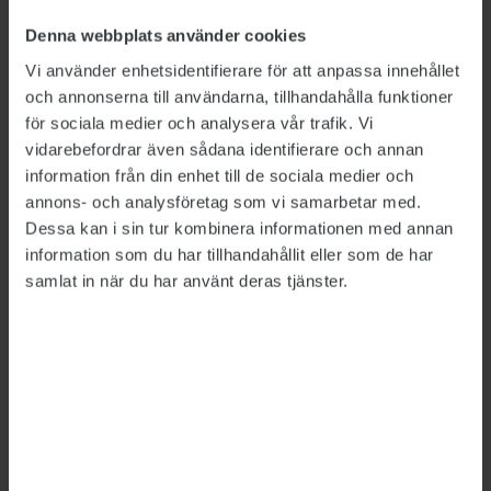
av en överintendent som myndighetschef och
en styrelse. Samtliga ska utses av regeringen.
Denna webbplats använder cookies
Moderna föreslås få tre konstnärligt fristående
Vi använder enhetsidentifierare för att anpassa innehållet
avdelningar – Moderna museet, ArkDes och
och annonserna till användarna, tillhandahålla funktioner
för sociala medier och analysera vår trafik. Vi
Konstrådet. Varje avdelning ska ledas av en
vidarebefordrar även sådana identifierare och annan
avdelningschef, som utses av överintendenten i
information från din enhet till de sociala medier och
samråd med styrelsen.
annons- och analysföretag som vi samarbetar med.
Dessa kan i sin tur kombinera informationen med annan
Arkdes tillförordnade överintendent
Karin
information som du har tillhandahållit eller som de har
Nilsson
säger till Magasin K att hon har
samlat in när du har använt deras tjänster.
förståelse för att staten vill effektivisera, men
att det inte får ske på bekostnad av
verksamheten. Hon framhåller att Arkdes inte
bara är ett museum. Man bedriver även
forskningsprojekt och har regeringsuppdrag
inom politikområdet gestaltad livsmiljö.