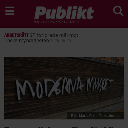
GES UT AV
FACKFÖRBUNDET ST
ST förlorade mål mot
ARBETSRÄTT
Energimyndigheten
2026-06-25
Hoppa
till
huvudinnehåll
Bild: Maria Groth/Mostphotos