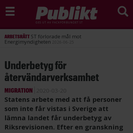
GES UT AV
FACKFÖRBUNDET ST
ST förlorade mål mot
ARBETSRÄTT
Energimyndigheten
2026-06-25
Hoppa
Underbetyg för
till
huvudinnehåll
återvändarverksamhet
MIGRATION
2020-03-20
Statens arbete med att få personer
som inte får vistas i Sverige att
lämna landet får underbetyg av
Riksrevisionen. Efter en granskning