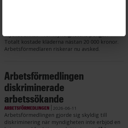
pengar
ARBETSFÖRMEDLINGEN
2026-06-11
En anställd på Arbetsförmedlingen köpte kläder
– ullsockor, gummistövlar, löparskor och
mycket annat – för myndighetens pengar.
Totalt kostade kläderna nästan 20 000 kronor.
Arbetsförmedlaren riskerar nu avsked.
Arbetsförmedlingen
diskriminerade
arbetssökande
ARBETSFÖRMEDLINGEN
2026-06-11
Arbetsförmedlingen gjorde sig skyldig till
diskriminering när myndigheten inte erbjöd en