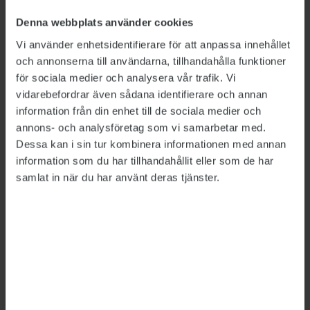
Denna webbplats använder cookies
”Det är en svår uppgift redan i utgångsläget,
och konstruktionen där den utgör ett litet
Vi använder enhetsidentifierare för att anpassa innehållet
och annonserna till användarna, tillhandahålla funktioner
uppdrag för tre stora myndigheter gör
för sociala medier och analysera vår trafik. Vi
styrningen ytterligare komplicerad. Det leder
vidarebefordrar även sådana identifierare och annan
till risk för att resurserna inte fördelas effektivt
information från din enhet till de sociala medier och
inom eller mellan myndigheterna”, påpekar
annons- och analysföretag som vi samarbetar med.
projektledaren
Tommi Teljosuo
.
Dessa kan i sin tur kombinera informationen med annan
information som du har tillhandahållit eller som de har
Granskningen visar också att nödvändig
samlat in när du har använt deras tjänster.
överföring av information mellan
myndigheterna kan bromsas av sekretess och
oförenliga it-system. Därför sköts mycket
manuellt, vilket leder till dubbelarbete,
informationsförluster och rena fel, skriver
Riksrevisionen.