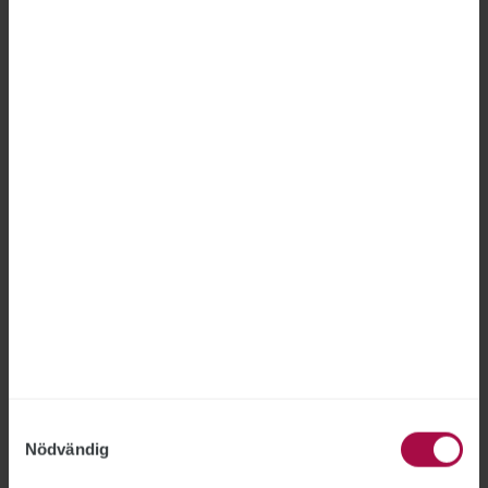
Fel att avskeda anställd på
Försäkringskassan
FÖRSÄKRINGSKASSAN
2026-06-18
Försäkringskassan hade inte rätt att avskeda en
medarbetare som gjort två otillåtna
registerslagningar, fastslår Arbetsdomstolen.
”Jag är nöjd med bedömningen”, säger STs
förbundsjurist Joakim Lindqvist.
Samtyckesval
Nödvändig