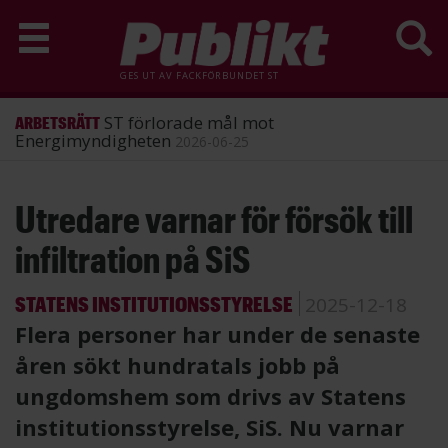
GES UT AV
FACKFÖRBUNDET ST
ST förlorade mål mot
ARBETSRÄTT
Energimyndigheten
2026-06-25
Hoppa
Utredare varnar för försök till
till
huvudinnehåll
infiltration på SiS
STATENS INSTITUTIONSSTYRELSE
2025-12-18
Flera personer har under de senaste
åren sökt hundratals jobb på
ungdomshem som drivs av Statens
institutionsstyrelse, SiS. Nu varnar