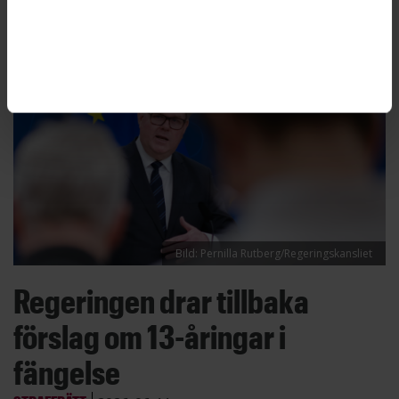
Larsson.
Bild: Pernilla Rutberg/Regeringskansliet
Regeringen drar tillbaka
förslag om 13-åringar i
fängelse