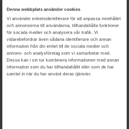
Denna webbplats använder cookies
Vi använder enhetsidentifierare för att anpassa innehållet
och annonserna till användarna, tillhandahålla funktioner
för sociala medier och analysera vår trafik. Vi
vidarebefordrar även sådana identifierare och annan
Bild: Polismyndigheten, Försäkringskassan, Försvarsmakten,
information från din enhet till de sociala medier och
Migrationsverket
annons- och analysföretag som vi samarbetar med.
Så mycket tjänar
Dessa kan i sin tur kombinera informationen med annan
information som du har tillhandahållit eller som de har
myndighetscheferna
samlat in när du har använt deras tjänster.
LÖNER
2026-06-26
Rikspolischefen Petra Lundh har fortsatt högst
lön av de myndighetschefer vars löner sätts av
regeringen, visar Publikts sammanställning.
Hon är först ut att tjäna över 200 000 kronor i
månaden – mer än dubbelt så mycket som den
generaldirektör som tjänar minst.