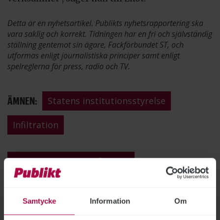
Detta är en nyhetsartikel. Publikts nyhetsrapportering ska
vara saklig och korrekt. Tidningen har en fri och självständig
ställning gentemot sin ägare, Fackförbundet ST, och
utformas enligt journalistiska principer samt enligt
spelreglerna för press, radio och TV.
ÄMNEN:
Statens institutionsstyrelse
Infiltration
Tipsa, debattera eller påpeka fel
Samtycke
Information
Om