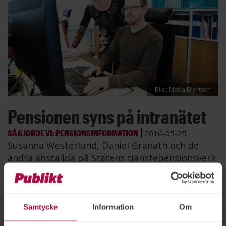
Bild: Maria Eilertsen
Pensionen syns på intranätet
SÅ GJORDE VI: PENSIONSINFORMATION
2016-05-25
Susanna Westerlund, Daniel Granath och de
andra anställda på Statens tjänstepensionsverk
kan nå sin pensionsinformation via sitt intranät.
Samtycke
Information
Om