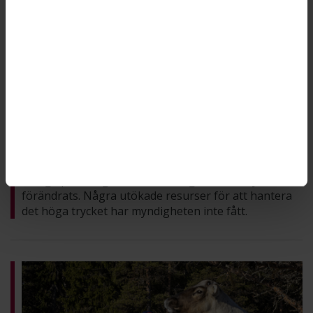
Trycket på länsstyrelsen består – men
nya resurser har uteblivit
SÅ GICK DET: LÄNSSTYRELSEN I NORRBOTTENS LÄN
För två år sedan var arbetsbelastningen på
Länsstyrelsen i Norrbottens län hög till följd av de
många prövningsärendena. I dag har inte mycket
förändrats. Några utökade resurser för att hantera
det höga trycket har myndigheten inte fått.