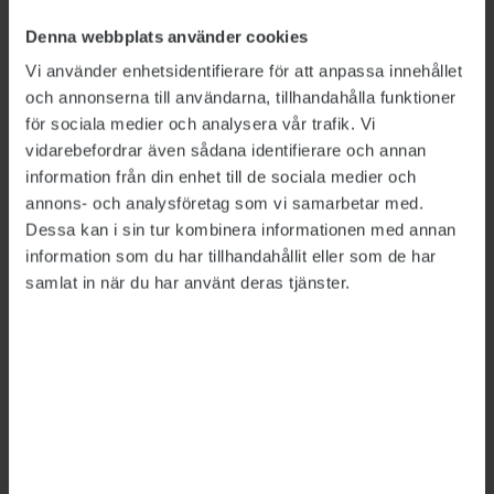
Denna webbplats använder cookies
Vi använder enhetsidentifierare för att anpassa innehållet
och annonserna till användarna, tillhandahålla funktioner
för sociala medier och analysera vår trafik. Vi
vidarebefordrar även sådana identifierare och annan
information från din enhet till de sociala medier och
annons- och analysföretag som vi samarbetar med.
Bild: Per Sandberg
Dessa kan i sin tur kombinera informationen med annan
information som du har tillhandahållit eller som de har
De utvecklar sitt ledarskap
samlat in när du har använt deras tjänster.
SÅ GJORDE VI: SJÄLVLEDARSKAP
2016-05-03
På Arbetsförmedlingen jobbar man med
självledarskap - som handlar om att ta ansvar
för sin personliga utveckling och utvecklingen
av helheten.