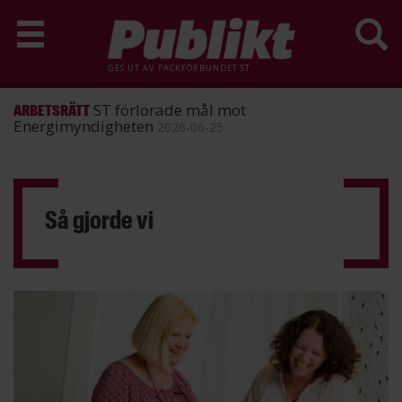
GES UT AV
FACKFÖRBUNDET ST
ST förlorade mål mot
ARBETSRÄTT
Energimyndigheten
2026-06-25
Hoppa
till
huvudinnehåll
Så gjorde vi