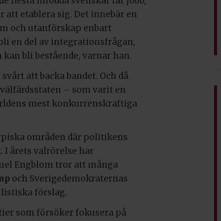
de flesta infödda svenskar får jobb,
 att etablera sig. Det innebär en
dom och utanförskap enbart
i en del av integrationsfrågan,
kan bli bestående, varnar han.
 svårt att backa bandet. Och då
r välfärdsstaten – som varit en
v världens mest konkurrenskraftiga
ypiska områden där politikens
I årets valrörelse har
muel Engblom tror att många
mp
och Sverigedemokraternas
istiska förslag.
rtier som försöker fokusera på