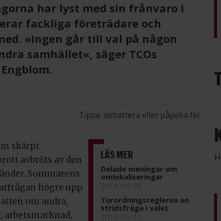
gorna har lyst med sin frånvaro i
rar fackliga företrädare och
med. »Ingen går till val på någon
ändra samhället«, säger TCOs
 Engblom.
Tipsa, debattera eller påpeka fel
om skärpt
LÄS MER
H
rott avbröts av den
Delade meningar om
bränder. Sommarens
omlokaliseringar
2018-06-08
matfrågan högre upp
Turordningsreglerna en
batten om andra,
stridsfråga i valet
r, arbetsmarknad,
2018-05-15