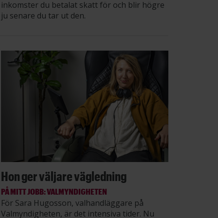
inkomster du betalat skatt för och blir högre
ju senare du tar ut den.
Hon ger väljare vägledning
PÅ MITT JOBB: VALMYNDIGHETEN
För Sara Hugosson, valhandläggare på
Valmyndigheten, är det intensiva tider. Nu