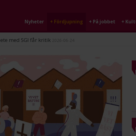
Nyheter
+
Fördjupning
+
På jobbet
+
Kult
ndigheten
2026-06-25