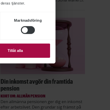
säger STs sektionsordförande Sofia Maherzi.
deras tjänster.
Marknadsföring
Tillåt alla
Din inkomst avgör din framtida
pension
KORT OM: ALLMÄN PENSION
Den allmänna pensionen ger dig en inkomst
efter arbetslivet. Den grundar sig främst på