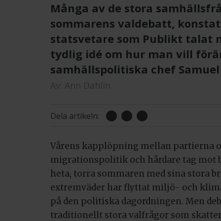
Många av de stora samhällsfrå
sommarens valdebatt, konstate
statsvetare som Publikt talat 
tydlig idé om hur man vill för
samhällspolitiska chef Samuel
Av:
Ann Dahlin
Dela artikeln:
Vårens kapplöpning mellan partierna 
migrationspolitik och hårdare tag mot b
heta, torra sommaren med sina stora 
extremväder har flyttat miljö- och kli
på den politiska dagordningen. Men de
traditionellt stora valfrågor som skatte