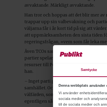
avvaktande. Märkligt avvaktande.
Han tror och hoppas att det blir mer a
trappar upp sin valbevakning och parti
väljarna får i år kort tid på sig att värd
att uppmärksamheten den sista tiden fö
regeringsfrågan, »vem som får leka me
Även TCOs samhällspolitiske chef
Samu
partier spelar på samma planhalva vad
resurser till Polisen, men det blir mest
Samtycke
han.
– Inget parti går till val på en tydlig i
Denna webbplats använder 
samhället. Och vi har få klara konfliktlin
Vi använder enhetsidentifierar
välfärden, som partierna beskriver som 
sociala medier och analysera 
egentligen så svartvitt som de vill påsk
till de sociala medier och a