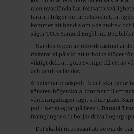
Just nu är arbetsmarknaden så stark att 
men nyanlända har fortsatta svårigheter
fara att frågor om arbetslöshet, fattig
kommer att handla om »de andra« och bl
säger TCOs Samuel Engblom. Den bilden 
– När den typen av retorik fastnat är det
riskerar vi på sikt att urholka stödet fö
viktigt del i att göra Sverige till ett a
och jämlika länder.
Arbetsmarknadspolitik och skatter är t
vänster-högerskala kommer till uttryck. 
värderingsfrågor tagit större plats. Sa
politiker sneglar på Brexit,
Donald Tru
framgångar och börjar driva högerpopul
– Det ska bli intressant att se om de pa