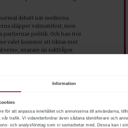
v normal debatt när medierna
erna släpper valmanifest, men
era partiernas politik. Och han tror
re valet kommer att riktas mot
d vem«, snarare än sakfrågor.
el Engblom
är bekymrad. Flertalet
 gäller migrationen och mer
 symbol- och signalpolitik, anser
Information
dé om hur man vill förändra
cookies
jer. Inte ens vad gäller vinster i
e för att anpassa innehållet och annonserna till användarna, tillh
en ideologisk vattendelare, är det
vår trafik. Vi vidarebefordrar även sådana identifierare och anna
ina.
nnons- och analysföretag som vi samarbetar med. Dessa kan i sin