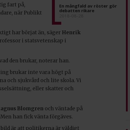
ig fart på,
En mångfald av röster gör
debatten rikare
dare, när Publikt
2018-08-28
tigt har börjat än, säger
Henrik
rofessor i statsvetenskap i
vad den brukar, noterar han.
ing brukar inte vara högt på
 och sjukvård och lite skola. Vi
selsättning, eller skatter och
agnus Blomgren
och väntade på
 Men han fick vänta förgäves.
ild är att politikerna är väldigt