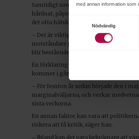
med annan information som du 
Samtidigt som skiljelinjerna är oklara h
hårdnat, påpekar Samuel Engblom. Han g
Samtyckesval
det ofta hätska tilltalet i sociala medier.
Nödvändig
– Det är viktigt att alla partiföreträdar
motståndare på ett respektfullt sätt. An
blir bestående.
En förklaring till den vacklande starten
kommer i gång allt senare, tror statsv
– För femton år sedan började den i maj
marginalväljarna, och verkar medvetna o
sista veckorna.
En annan faktor kan vara att politikerna
riskera att få kritik, säger han.
– Ibland kan det vara bekvämare att vän