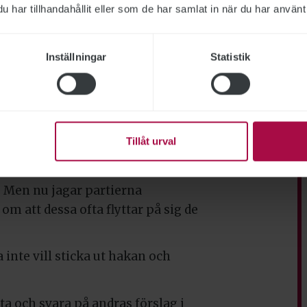
har tillhandahållit eller som de har samlat in när du har använt 
ar tonen i det politiska samtalet
issar att politikerna påverkats av
Inställningar
Statistik
e, uppifrån och ner, bemöter sina
nars riskerar vi att få en skada som
Tillåt urval
 på valrörelsen kan vara att den
etaren Magnus Blomgren.
. Men nu jagar partierna
m att dessa ofta flyttar på sig de
 inte vill sticka ut hakan och
ta och svara på andras förslag i