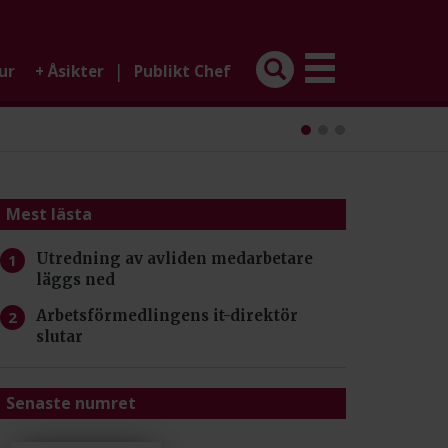
|
ur
+
Åsikter
Publikt Chef
Mest lästa
Utredning av avliden medarbetare
läggs ned
Arbetsförmedlingens it-direktör
slutar
Senaste numret