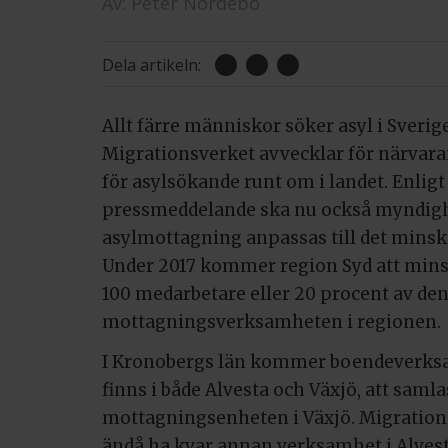
Av:
Peter Nordebo
Dela artikeln:
Allt färre människor söker asyl i Sverig
Migrationsverket avvecklar för närvar
för asylsökande runt om i landet. Enligt 
pressmeddelande ska nu också myndig
asylmottagning anpassas till det mins
Under 2017 kommer region Syd att min
100 medarbetare eller 20 procent av den
mottagningsverksamheten i regionen.
I Kronobergs län kommer boendeverks
finns i både Alvesta och Växjö, att samlas
mottagningsenheten i Växjö. Migratio
ändå ha kvar annan verksamhet i Alvest