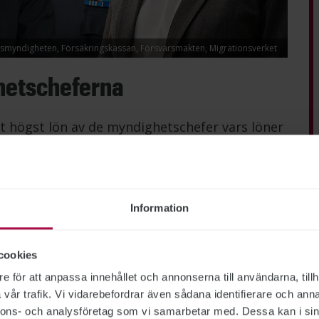
lismyndigheten, Försäkringskassan, Försvarsmakten, Migrationsverket
hetscheferna
t högst lön av de myndighetschefer vars löner
anställning. Hon är först ut att tjäna över
belt så mycket som den generaldirektör som
Information
rektör slutar
cookies
e för att anpassa innehållet och annonserna till användarna, tillh
nskommelse med it-direktör Krister Dackland
vår trafik. Vi vidarebefordrar även sådana identifierare och anna
mälan som Arbetsförmedlingen gjort till
nnons- och analysföretag som vi samarbetar med. Dessa kan i sin