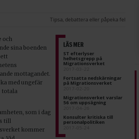
Tipsa, debattera eller påpeka fel
e och
LÄS MER
ande sina boenden
ST efterlyser
ett
helhetsgrepp på
Migrationsverket
hetens
2017-03-22
kande mottagandet.
Fortsatta nedskärningar
ska med ungefär
på Migrationsverket
2017-02-20
 totala
Migrationsverket varslar
56 om uppsägning
2017-04-26
amheten, som i dag
Konsulter kritiska till
 till
personalpolitiken
2017-05-24
nsverket kommer
a. Vid