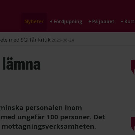
Nyheter
+
Fördjupning
+
På jobbet
+
Kult
ndigheten
2026-06-25
r lämna
 minska personalen inom
 med ungefär 100 personer. Det
 i mottagningsverksamheten.