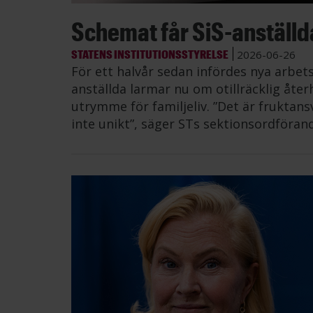
Schemat får SiS-anställda 
STATENS INSTITUTIONSSTYRELSE
2026-06-26
För ett halvår sedan infördes nya arbe
anställda larmar nu om otillräcklig åt
utrymme för familjeliv. ”Det är fruktans
inte unikt”, säger STs sektionsordföran