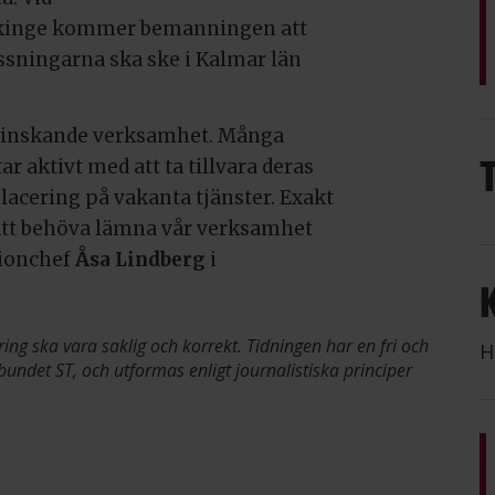
ekinge kommer bemanningen att
ssningarna ska ske i Kalmar län
minskande verksamhet. Många
r aktivt med att ta tillvara deras
acering på vakanta tjänster. Exakt
t behöva lämna vår verksamhet
egionchef
Åsa Lindberg
i
ring ska vara saklig och korrekt. Tidningen har en fri och
H
bundet ST, och utformas enligt journalistiska principer