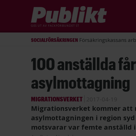
GES UT AV
FACKFÖRBUNDET ST
ST förlorade mål mot Energimy
ARBETSRÄTT
Hoppa
100 anställda få
till
huvudinnehåll
asylmottagning
MIGRATIONSVERKET
2017-04-19
Migrationsverket kommer att
asylmottagningen i region syd
motsvarar var femte anställd