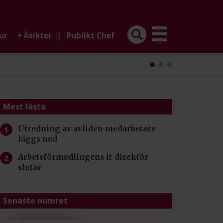
|
ur
+
Åsikter
Publikt Chef
Mest lästa
Utredning av avliden medarbetare
läggs ned
Arbetsförmedlingens it-direktör
slutar
Senaste numret