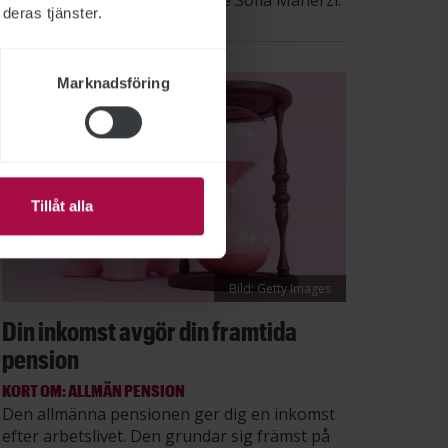
säger STs sektionsordförande Sofia Maherzi.
deras tjänster.
Marknadsföring
Tillåt alla
Bild: Getty Images
Din inkomst avgör din framtida
pension
KORT OM: ALLMÄN PENSION
Den allmänna pensionen ger dig en inkomst
efter arbetslivet. Den grundar sig främst på