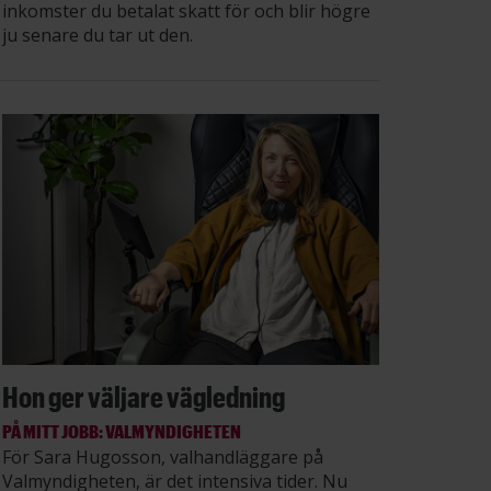
inkomster du betalat skatt för och blir högre
ju senare du tar ut den.
Hon ger väljare vägledning
PÅ MITT JOBB: VALMYNDIGHETEN
För Sara Hugosson, valhandläggare på
Valmyndigheten, är det intensiva tider. Nu