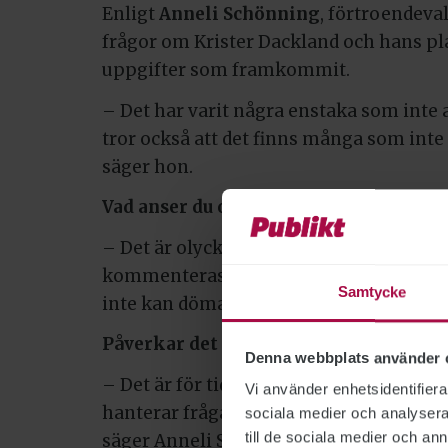
Enligt
Anneli Schönning
, förtroendeval
frågor om Krister Dackland och hans pla
uppgifter som framkommit.
– Det har varit några enstaka som inte al
tror också att det finns många som inte
säger hon.
Vad anser du om beslutet att invänta 
– Det är olyckligt att den här frågan bli
kommenteras från ledningshåll. Sedan ha
Samtycke
inte kan döma någon ohörd och vill inv
Påverkar det ert förtroende för styrel
Denna webbplats använder 
– Det är för tidigt att säga. Det beror h
Vi använder enhetsidentifierar
hanterar frågan efter att utredningen o
sociala medier och analysera 
till de sociala medier och a
säger Anneli Schönning.