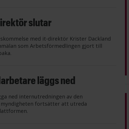
rektör slutar
nskommelse med it-direktör Krister Dackland
mälan som Arbetsförmedlingen gjort till
baka.
darbetare läggs ned
gga ned internutredningen av den
n myndigheten fortsätter att utreda
lattformen.