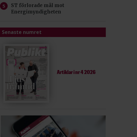
ST förlorade mål mot
Energimyndigheten
Senaste numret
Artiklar i
nr 4 2026