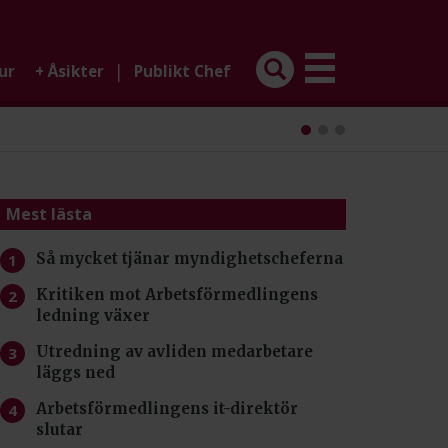
|
ur
+
Åsikter
Publikt Chef
Mest lästa
Så mycket tjänar myndighetscheferna
Kritiken mot Arbetsförmedlingens
ledning växer
Utredning av avliden medarbetare
läggs ned
Arbetsförmedlingens it-direktör
slutar