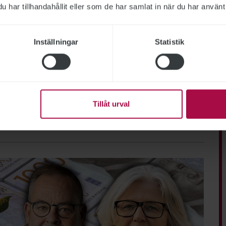
har tillhandahållit eller som de har samlat in när du har använt 
ring ska vara saklig och korrekt. Tidningen har en fri och
bundet ST, och utformas enligt journalistiska principer
Inställningar
Statistik
et
Arbetsförmedlingen
Tillåt urval