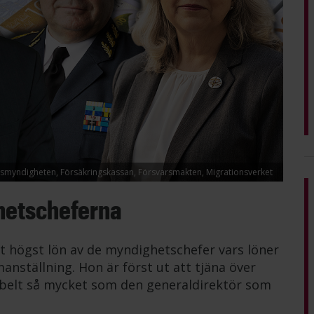
lismyndigheten, Försäkringskassan, Försvarsmakten, Migrationsverket
hetscheferna
t högst lön av de myndighetschefer vars löner
anställning. Hon är först ut att tjäna över
belt så mycket som den generaldirektör som