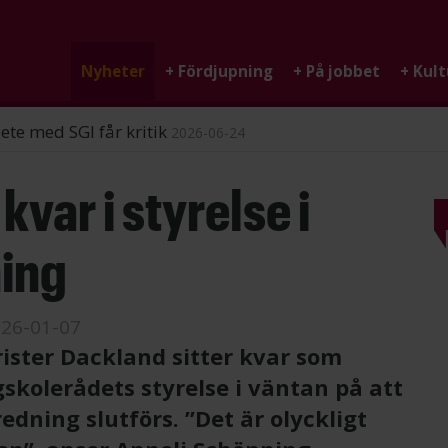
Nyheter
+
Fördjupning
+
På jobbet
+
Kult
ndigheten
2026-06-25
kvar i styrelse i
ning
26-01-07
ister Dackland sitter kvar som
gskolerådets styrelse i väntan på att
dning slutförs. ”Det är olyckligt