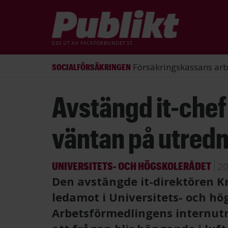
GES UT AV
FACKFÖRBUNDET ST
ST förlorade mål mot Energimy
ARBETSRÄTT
Hoppa
Avstängd it-chef 
till
huvudinnehåll
väntan på utred
UNIVERSITETS- OCH HÖGSKOLERÅDET
20
Den avstängde it-direktören Kr
ledamot i Universitets- och hö
Arbetsförmedlingens internutre