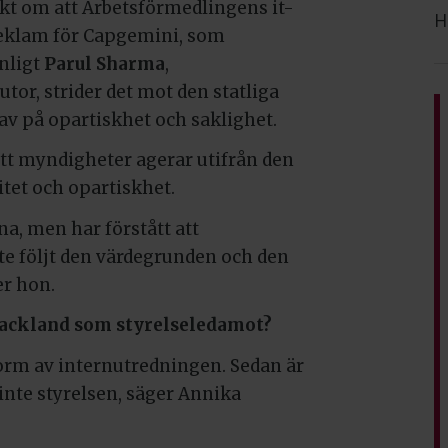
ikt om att Arbetsförmedlingens it-
H
reklam för Capgemini, som
Enligt
Parul Sharma
,
tor, strider det mot den statliga
v på opartiskhet och saklighet.
att myndigheter agerar utifrån den
itet och opartiskhet.
na, men har förstått att
te följt den värdegrunden och den
er hon.
 Dackland som styrelseledamot?
 form av internutredningen. Sedan är
inte styrelsen, säger Annika