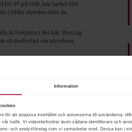
d för ST på UHR, har facket fått
ts i UHRs styrelse efter de
ls är förtjusta i det här. Men jag
 är så medvetna om styrelsen,
utredningen?
r hängande i luften utan att
r vi full förståelse för att man
Information
änta utredningen, säger hon.
sen?
cookies
elt på hur UHRs styrelse och ledning
e för att anpassa innehållet och annonserna till användarna, tillh
m Dacklands agerande är klar,
vår trafik. Vi vidarebefordrar även sådana identifierare och anna
nnons- och analysföretag som vi samarbetar med. Dessa kan i sin