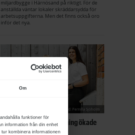
miljardbygge i Härnösand på riktigt. För de
anställda väntar lokaler skräddarsydda för
arbetsuppgifterna. Men det finns också oro
inför det nya.
Om
Bild: Pernilla Sjöholm
andahålla funktioner för
Utbildning om lönebildning ökade
n information från din enhet
kunskaperna
 tur kombinera informationen