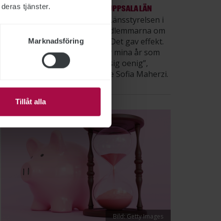
deras tjänster.
SÅ GJORDE VI: LÄNSSTYRELSEN I UPPSALA LÄN
Våren 2025 satsade ST inom Länsstyrelsen i
Uppsala län på att utbilda medlemmarna om
hur löneprocessen fungerar. Det gav effekt.
Marknadsföring
”Det här var första året under mina år som
facklig som ingen förklarade sig oenig”,
säger STs sektionsordförande Sofia Maherzi.
Tillåt alla
Bild: Getty Images