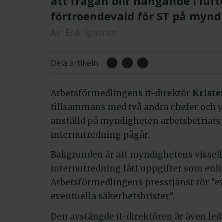
att frågan blir hängande i luf
förtroendevald för ST på mynd
Av:
Erik Ignerus
Dela artikeln:
Arbetsförmedlingens it-direktör
Kriste
tillsammans med två andra chefer och y
anställd på myndigheten arbetsbefriat
internutredning pågår.
Bakgrunden är att myndighetens vissel
internutredning fått uppgifter som enli
Arbetsförmedlingens presstjänst rör ”e
eventuella säkerhetsbrister”.
Den avstängde it-direktören är även le