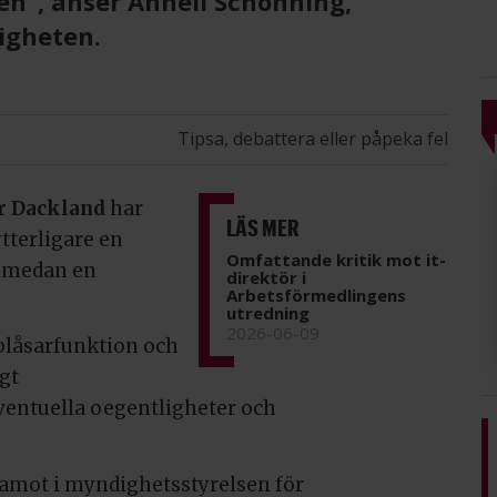
ten”, anser Anneli Schönning,
igheten.
Tipsa, debattera eller påpeka fel
r Dackland
har
LÄS MER
tterligare en
Omfattande kritik mot it-
s medan en
direktör i
Arbetsförmedlingens
utredning
2026-06-09
blåsarfunktion och
gt
ventuella oegentligheter och
damot i myndighetsstyrelsen för