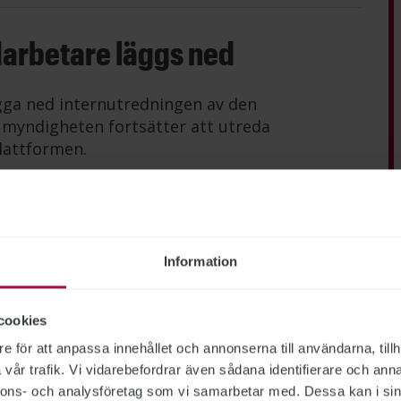
darbetare läggs ned
gga ned internutredningen av den
n myndigheten fortsätter att utreda
lattformen.
gå tillbaka till jobbet
Information
ens it-avdelning som varit arbetsbefriad under
tergå till sitt arbete. Utredningen som rör
cookies
av utredningen som gäller två andra anställda
e för att anpassa innehållet och annonserna till användarna, tillh
vår trafik. Vi vidarebefordrar även sådana identifierare och anna
nnons- och analysföretag som vi samarbetar med. Dessa kan i sin