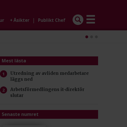
|
ur
+
Åsikter
Publikt Chef
Mest lästa
Utredning av avliden medarbetare
läggs ned
Arbetsförmedlingens it-direktör
slutar
Senaste numret