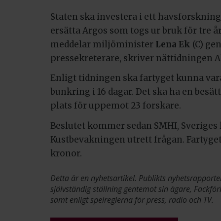
Staten ska investera i ett havsforsknin
ersätta Argos som togs ur bruk för tre å
meddelar miljöminister
Lena Ek
(C) ge
pressekreterare, skriver nättidningen A
Enligt tidningen ska fartyget kunna vara
bunkring i 16 dagar. Det ska ha en besä
plats för uppemot 23 forskare.
Beslutet kommer sedan SMHI, Sveriges 
Kustbevakningen utrett frågan. Fartyge
kronor.
Detta är en nyhetsartikel. Publikts nyhetsrapporte
självständig ställning gentemot sin ägare, Fackför
samt enligt spelreglerna för press, radio och TV.