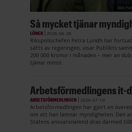
Bild: Po
Så mycket tjänar myndig
LÖNER
2026-06-26
Rikspolischefen Petra Lundh har fortsat
sätts av regeringen, visar Publikts samm
200 000 kronor i månaden – mer än dub
tjänar minst.
Arbetsförmedlingens it-di
ARBETSFÖRMEDLINGEN
2026-07-10
Arbetsförmedlingen har gjort en övere
om att han lämnar myndigheten. Den an
Statens ansvarsnämnd dras därmed till