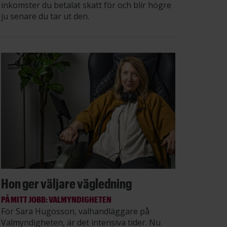
inkomster du betalat skatt för och blir högre
ju senare du tar ut den.
Hon ger väljare vägledning
PÅ MITT JOBB: VALMYNDIGHETEN
För Sara Hugosson, valhandläggare på
Valmyndigheten, är det intensiva tider. Nu