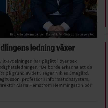
Bild: Arbetsförmedlingen, Daniel Stiller/Göteborgs universitet
dlingens ledning växer
it-avdelningen har pågått i över sex
dighetsledningen. ”De borde erkänna att de
ött på grund av det”, säger Niklas Emegård,
 Magnusson, professor i informationssystem,
ldirektör Maria Hemström Hemmingsson bör