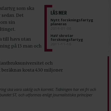
gsfartyg som ska
LÄS MER
r sedan. Det
Nytt forskningsfartyg
nom sin
planeras
2014-01-08
ltinget.
HaV skrotar
 till havs utan
forskningsfartyg
2011-11-16
ttning på 13 man och
lantbruksuniversitet och
t beräknas kosta 430 miljoner
ring ska vara saklig och korrekt. Tidningen har en fri och
bundet ST, och utformas enligt journalistiska principer