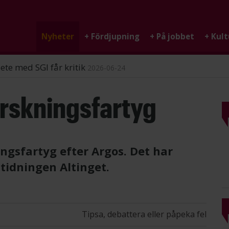
Nyheter
+
Fördjupning
+
På jobbet
+
Kult
ndigheten
2026-06-25
orskningsfartyg
ingsfartyg efter Argos. Det har
ttidningen Altinget.
Tipsa, debattera eller påpeka fel