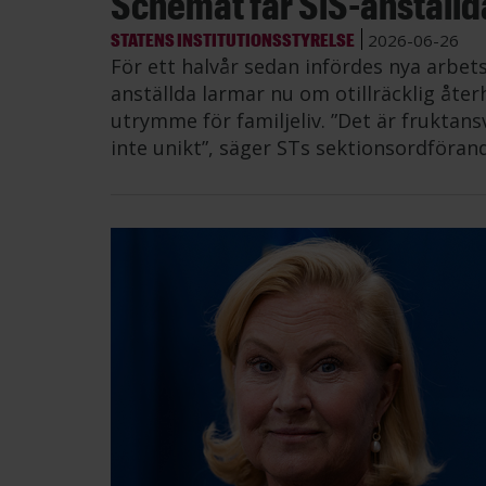
Schemat får SiS-anställda 
STATENS INSTITUTIONSSTYRELSE
2026-06-26
För ett halvår sedan infördes nya arbe
anställda larmar nu om otillräcklig åt
utrymme för familjeliv. ”Det är fruktans
inte unikt”, säger STs sektionsordföran