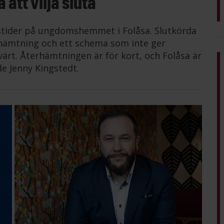
att vilja sluta
tstider på ungdomshemmet i Folåsa. Slutkörda
erhämtning och ett schema som inte ger
värt. Återhämtningen är för kort, och Folåsa är
de Jenny Kingstedt.