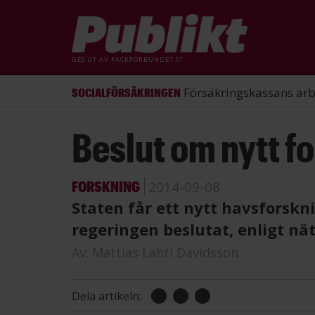
GES UT AV
FACKFÖRBUNDET ST
ST förlorade mål mot Energimy
ARBETSRÄTT
Hoppa
Beslut om nytt f
till
huvudinnehåll
FORSKNING
2014-09-08
Staten får ett nytt havsforskn
regeringen beslutat, enligt nä
Av:
Mattias Lahti Davidsson
Dela artikeln: