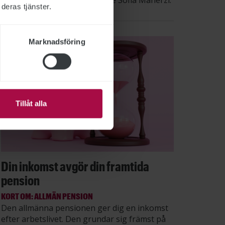
säger STs sektionsordförande Sofia Maherzi.
deras tjänster.
Marknadsföring
Tillåt alla
Din inkomst avgör din framtida
pension
KORT OM: ALLMÄN PENSION
Den allmänna pensionen ger dig en inkomst
efter arbetslivet. Den grundar sig främst på