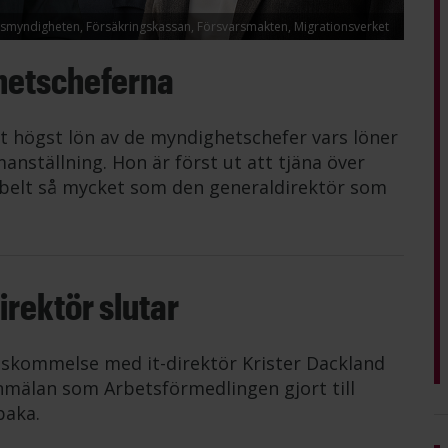
lismyndigheten, Försäkringskassan, Försvarsmakten, Migrationsverket
hetscheferna
t högst lön av de myndighetschefer vars löner
anställning. Hon är först ut att tjäna över
belt så mycket som den generaldirektör som
rektör slutar
nskommelse med it-direktör Krister Dackland
mälan som Arbetsförmedlingen gjort till
baka.