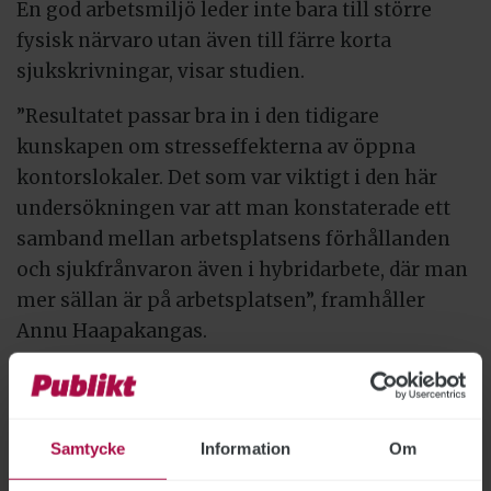
En god arbetsmiljö leder inte bara till större
fysisk närvaro utan även till färre korta
sjukskrivningar, visar studien.
”Resultatet passar bra in i den tidigare
kunskapen om stresseffekterna av öppna
kontorslokaler. Det som var viktigt i den här
undersökningen var att man konstaterade ett
samband mellan arbetsplatsens förhållanden
och sjukfrånvaron även i hybridarbete, där man
mer sällan är på arbetsplatsen”, framhåller
Annu Haapakangas.
Det är viktigt att lokalerna är lätta att använda
även för dem som inte är så ofta på kontoret,
anser forskarna. Forskningsprojektet, Hero, har
Samtycke
Information
Om
utarbetat en ”utvecklingskarta” som kan