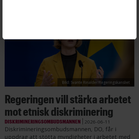
Bild: Svante Rinalder/Regeringskansliet
Regeringen vill stärka arbetet
mot etnisk diskriminering
DISKRIMINERINGSOMBUDSMANNEN
2026-06-11
Diskrimineringsombudsmannen, DO, får i
uppdrag att stötta myndigheter i arbetet med