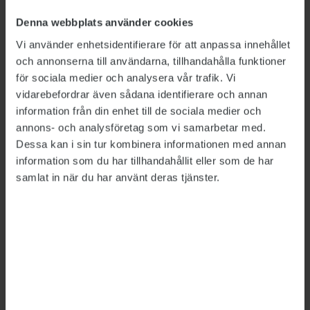
användas vid planering av hybrida
arbetsplatser.
Denna webbplats använder cookies
Vi använder enhetsidentifierare för att anpassa innehållet
I projektet har närmare 1 700 personer
och annonserna till användarna, tillhandahålla funktioner
intervjuats. De svarande arbetade främst i
för sociala medier och analysera vår trafik. Vi
offentlig sektor, med exempelvis forskning,
vidarebefordrar även sådana identifierare och annan
statsförvaltning och pensioner.
information från din enhet till de sociala medier och
annons- och analysföretag som vi samarbetar med.
Detta är en nyhetsartikel. Publikts nyhetsrapportering ska
Dessa kan i sin tur kombinera informationen med annan
vara saklig och korrekt. Tidningen har en fri och självständig
information som du har tillhandahållit eller som de har
ställning gentemot sin ägare, Fackförbundet ST, och
samlat in när du har använt deras tjänster.
utformas enligt journalistiska principer samt enligt
spelreglerna för press, radio och TV.
ÄMNEN:
Arbetsmiljö
Kontorslandskap
Tipsa, debattera eller påpeka fel