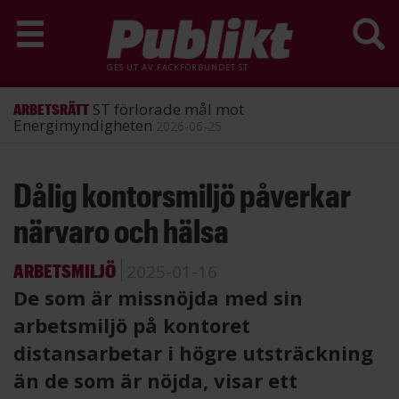
GES UT AV
FACKFÖRBUNDET ST
ST förlorade mål mot
ARBETSRÄTT
Energimyndigheten
2026-06-25
Hoppa
Dålig kontorsmiljö påverkar
till
huvudinnehåll
närvaro och hälsa
ARBETSMILJÖ
2025-01-16
De som är missnöjda med sin
arbetsmiljö på kontoret
distansarbetar i högre utsträckning
än de som är nöjda, visar ett