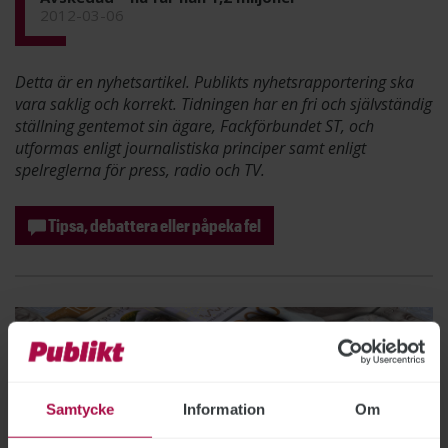
2012-03-06
Detta är en nyhetsartikel. Publikts nyhetsrapportering ska
vara saklig och korrekt. Tidningen har en fri och självständig
ställning gentemot sin ägare, Fackförbundet ST, och
utformas enligt journalistiska principer samt enligt
spelreglerna för press, radio och TV.
Tipsa, debattera eller påpeka fel
Samtycke
Information
Om