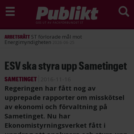
GES UT AV
FACKFÖRBUNDET ST
ST förlorade mål mot
ARBETSRÄTT
Energimyndigheten
2026-06-25
Hoppa
ESV ska styra upp Sametinget
till
huvudinnehåll
SAMETINGET
2016-11-16
Regeringen har fått nog av
upprepade rapporter om misskötsel
av ekonomi och förvaltning på
Sametinget. Nu har
Ekonomistyrningsverket fått i