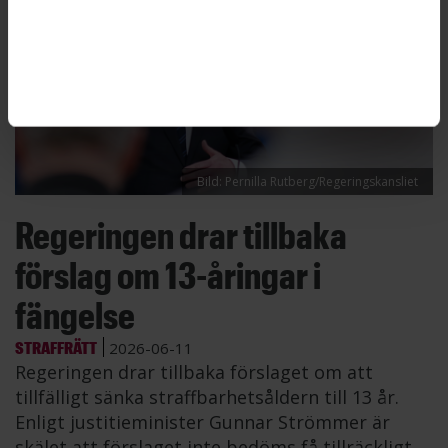
Bild: Pernilla Rutberg/Regeringskansliet
Regeringen drar tillbaka
förslag om 13-åringar i
fängelse
STRAFFRÄTT
2026-06-11
Regeringen drar tillbaka förslaget om att
tillfälligt sänka straffbarhetsåldern till 13 år.
Enligt justitieminister Gunnar Strömmer är
skälet att förslaget inte bedöms få tillräckligt