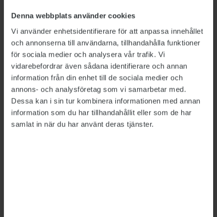
Denna webbplats använder cookies
Bild: Polismyndigheten, Försäkringskassan, Försvarsmakten,
Vi använder enhetsidentifierare för att anpassa innehållet
Migrationsverket
och annonserna till användarna, tillhandahålla funktioner
Så mycket tjänar
för sociala medier och analysera vår trafik. Vi
vidarebefordrar även sådana identifierare och annan
myndighetscheferna
information från din enhet till de sociala medier och
annons- och analysföretag som vi samarbetar med.
LÖNER
2026-06-26
Dessa kan i sin tur kombinera informationen med annan
Rikspolischefen Petra Lundh har fortsatt högst
information som du har tillhandahållit eller som de har
lön av de myndighetschefer vars löner sätts av
samlat in när du har använt deras tjänster.
regeringen, visar Publikts sammanställning.
Hon är först ut att tjäna över 200 000 kronor i
månaden – mer än dubbelt så mycket som den
generaldirektör som tjänar minst.
Arbetsförmedlingens it-