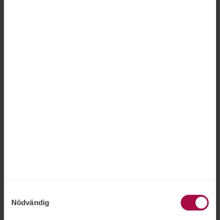
FÖRSÄKRINGSKASSAN
2026-06-18
Försäkringskassan hade inte rätt att avskeda en
medarbetare som gjort två otillåtna
registerslagningar, fastslår Arbetsdomstolen.
”Jag är nöjd med bedömningen”, säger STs
förbundsjurist Joakim Lindqvist.
Samtyckesval
Nödvändig