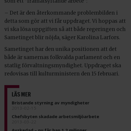
som ett ”framåtsyftande arbete”:
– Det är den återkommande problembilden i
detta som gör att vi får uppdraget. Vi hoppas att
vi ska lösa uppgiften så att både regeringen och
Sametinget blir nöjda, säger Karolina Larfors.
Sametinget har den unika positionen att det
både är samernas folkvalda parlament och en
statlig förvaltningsmyndighet. Uppdraget ska
redovisas till kulturministern den 15 februari.
LÄS MER
Bristande styrning av myndigheter
2013-02-15
Chefsbyten skadade arbetsmiljöarbete
2013-03-22
Avskedad – nu får han 1,2 miljoner