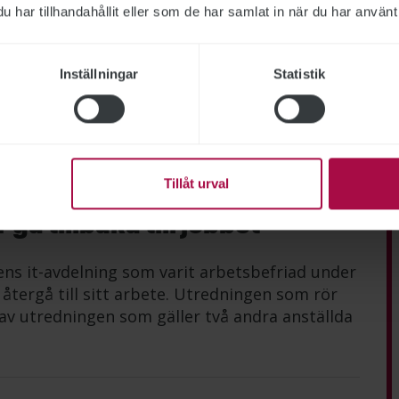
har tillhandahållit eller som de har samlat in när du har använt 
darbetare läggs ned
Inställningar
Statistik
gga ned internutredningen av den
n myndigheten fortsätter att utreda
lattformen.
Tillåt urval
gå tillbaka till jobbet
ens it-avdelning som varit arbetsbefriad under
tergå till sitt arbete. Utredningen som rör
av utredningen som gäller två andra anställda