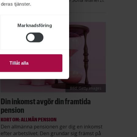
säger STs sektionsordförande Sofia Maherzi.
deras tjänster.
Marknadsföring
Tillåt alla
Bild: Getty Images
Din inkomst avgör din framtida
pension
KORT OM: ALLMÄN PENSION
Den allmänna pensionen ger dig en inkomst
efter arbetslivet. Den grundar sig främst på