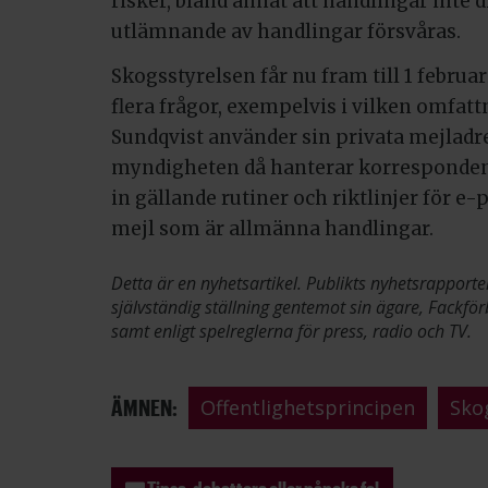
risker, bland annat att handlingar inte d
utlämnande av handlingar försvåras.
Skogsstyrelsen får nu fram till 1 februar
flera frågor, exempelvis i vilken omfa
Sundqvist använder sin privata mejladre
myndigheten då hanterar korresponden
in gällande rutiner och riktlinjer för 
mejl som är allmänna handlingar.
Detta är en nyhetsartikel. Publikts nyhetsrapporte
självständig ställning gentemot sin ägare, Fackför
samt enligt spelreglerna för press, radio och TV.
ÄMNEN:
Offentlighetsprincipen
Sko
Tipsa, debattera eller påpeka fel