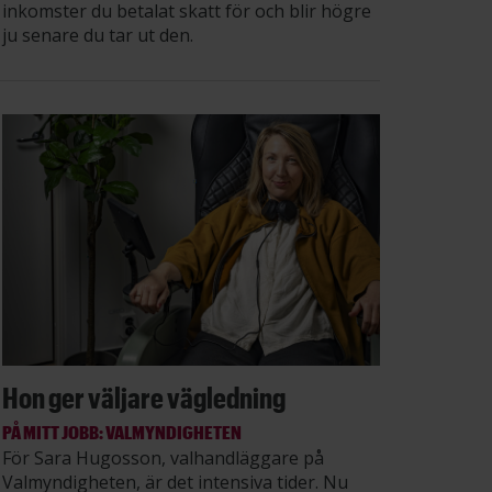
inkomster du betalat skatt för och blir högre
ju senare du tar ut den.
Hon ger väljare vägledning
PÅ MITT JOBB: VALMYNDIGHETEN
För Sara Hugosson, valhandläggare på
Valmyndigheten, är det intensiva tider. Nu