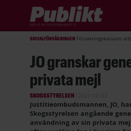
GES UT AV
FACKFÖRBUNDET ST
ST förlorade mål mot Energimy
ARBETSRÄTT
Hoppa
JO granskar gene
till
huvudinnehåll
privata mejl
SKOGSSTYRELSEN
2021-12-07
Justitieombudsmannen, JO, har
Skogsstyrelsen angående gene
användning av sin privata mejl