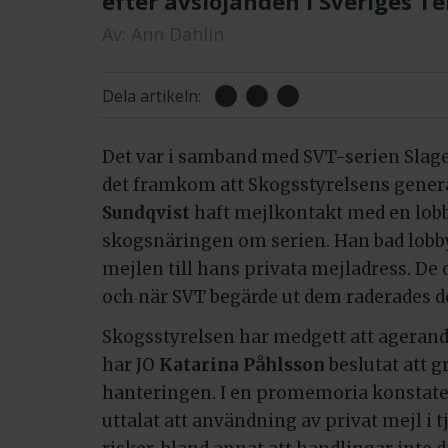
efter avslöjanden i Sveriges Te
Av:
Ann Dahlin
Dela artikeln:
Det var i samband med SVT-serien Sla
det framkom att Skogsstyrelsens gener
Sundqvist
haft mejlkontakt med en lobb
skogsnäringen om serien. Han bad lobby
mejlen till hans privata mejladress. De d
och när SVT begärde ut dem raderades d
Skogsstyrelsen har medgett att agerande
har JO
Katarina Påhlsson
beslutat att 
hanteringen. I en promemoria konstater
uttalat att användning av privat mejl i 