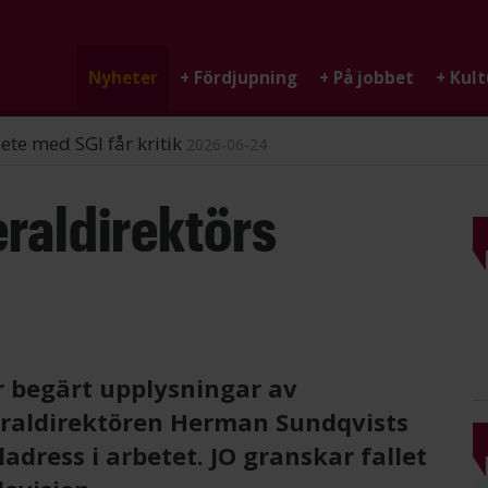
Nyheter
+
Fördjupning
+
På jobbet
+
Kult
ndigheten
2026-06-25
raldirektörs
 begärt upplysningar av
raldirektören Herman Sundqvists
adress i arbetet. JO granskar fallet