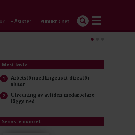
|
ur
+
Åsikter
Publikt Chef
Mest lästa
Arbetsförmedlingens it-direktör
slutar
Utredning av avliden medarbetare
läggs ned
Senaste numret