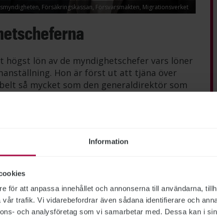
lismyndigheten, Försäkringskassan, Försvarsmakten, Migrationsverket
hetscheferna
t högst lön av de myndighetschefer vars löner
anställning. Hon är först ut att tjäna över
belt så mycket som den generaldirektör som
rektör slutar
Information
nskommelse med it-direktör Krister Dackland
cookies
mälan som Arbetsförmedlingen gjort till
e för att anpassa innehållet och annonserna till användarna, tillh
baka.
vår trafik. Vi vidarebefordrar även sådana identifierare och anna
nnons- och analysföretag som vi samarbetar med. Dessa kan i sin