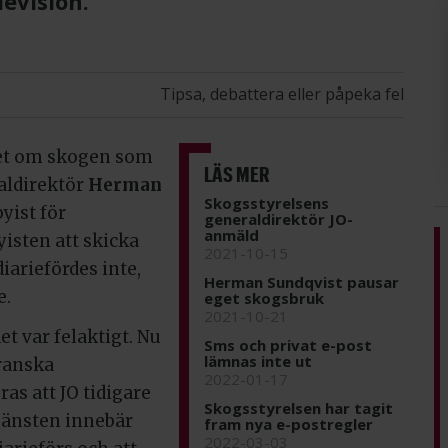
levision.
Tipsa, debattera eller påpeka fel
get om skogen som
LÄS MER
aldirektör
Herman
Skogsstyrelsens
yist för
generaldirektör JO-
anmäld
isten att skicka
2021-10-15
iariefördes inte,
Herman Sundqvist pausar
e.
eget skogsbruk
2021-10-21
t var felaktigt. Nu
Sms och privat e-post
lämnas inte ut
granska
2022-01-17
as att JO tidigare
Skogsstyrelsen har tagit
tjänsten innebär
fram nya e-postregler
2022-03-03