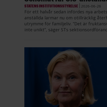
STATENS INSTITUTIONSSTYRELSE
2026-06-26
För ett halvår sedan infördes nya arbe
anställda larmar nu om otillräcklig åt
utrymme för familjeliv. ”Det är fruktans
inte unikt”, säger STs sektionsordföran