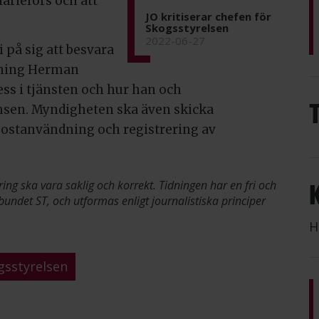
iarieförs och att
JO kritiserar chefen för
Skogsstyrelsen
2022-06-27
i på sig att besvara
ttning Herman
ss i tjänsten och hur han och
sen. Myndigheten ska även skicka
e-postanvändning och registrering av
ring ska vara saklig och korrekt. Tidningen har en fri och
bundet ST, och utformas enligt journalistiska principer
H
gsstyrelsen