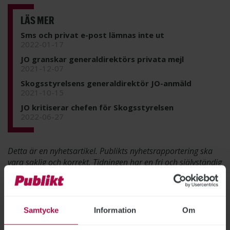
LÄS MER
Sms och privat e-post lämnas inte ut
2022-01-17
JO granskar generaldirektörs privata mejl
2021-12-07
Skogsstyrelsens generaldirektör JO-anmäld
2021-10-15
JO kritiserar chefen för Skogsstyrelsen
2022-06-27
Detta är en nyhetsartikel. Publikts nyhetsrapportering ska
vara saklig och korrekt. Tidningen har en fri och självständig
ställning gentemot sin ägare, Fackförbundet ST, och
utformas enligt journalistiska principer samt enligt
spelreglerna för press, radio och TV.
Samtycke
Information
Om