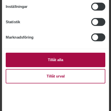
”Jag är nöjd med bedömningen”, säger STs
Inställningar
förbundsjurist Joakim Lindqvist.
Statistik
Marknadsföring
Tillåt alla
Tillåt urval
Uppsägningar skapar oro på
myndigheterna
UPPSÄGNINGAR
2026-06-17