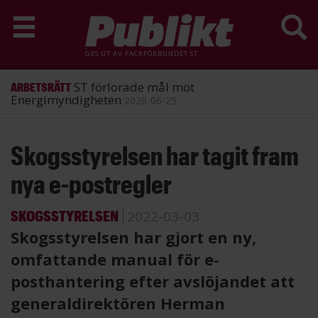
GES UT AV
FACKFÖRBUNDET ST
ST förlorade mål mot
ARBETSRÄTT
Energimyndigheten
2026-06-25
Hoppa
Skogsstyrelsen har tagit fram
till
huvudinnehåll
nya e-postregler
SKOGSSTYRELSEN
2022-03-03
Skogsstyrelsen har gjort en ny,
omfattande manual för e-
posthantering efter avslöjandet att
generaldirektören Herman