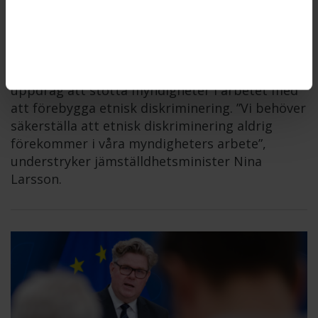
Regeringen vill stärka arbetet
mot etnisk diskriminering
DISKRIMINERINGSOMBUDSMANNEN
2026-06-11
Diskrimineringsombudsmannen, DO, får i
uppdrag att stötta myndigheter i arbetet med
att förebygga etnisk diskriminering. ”Vi behöver
säkerställa att etnisk diskriminering aldrig
förekommer i våra myndigheters arbete”,
understryker jämställdhetsminister Nina
Larsson.