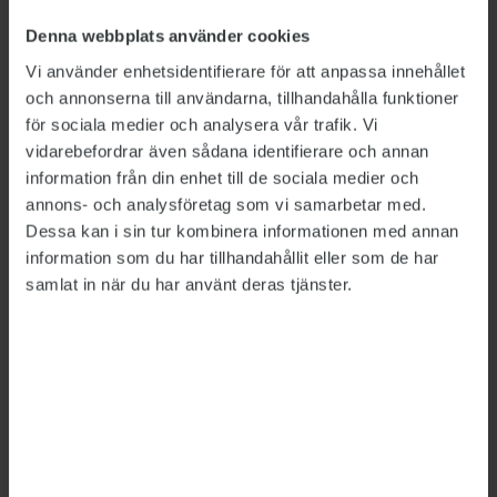
– där vi inte ser risker med att de vistas ute i
Denna webbplats använder cookies
samhället – skulle kunna verkställa i en
Vi använder enhetsidentifierare för att anpassa innehållet
mjukare form”, menar Caroline Oredsson.
och annonserna till användarna, tillhandahålla funktioner
för sociala medier och analysera vår trafik. Vi
Kriminalvården lyfter också hemarrest som ett
vidarebefordrar även sådana identifierare och annan
alternativ till häktning. Myndigheten bedömer
information från din enhet till de sociala medier och
att det skulle kunna frigöra 170 till
annons- och analysföretag som vi samarbetar med.
300 häktesplatser per dag och har bett
Dessa kan i sin tur kombinera informationen med annan
regeringen att utreda frågan.
information som du har tillhandahållit eller som de har
samlat in när du har använt deras tjänster.
Fängelseskepp är ett annat alternativ som
använts i andra länder, konstaterar
Kriminalvården i genomgången.
Utgångspunkten för myndighetens utredning
är att skeppet ska vara permanent förtöjt i
hamn och ha i stort samma funktioner som en
vanlig anstalt på land.