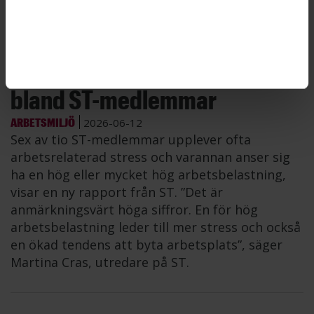
Bild: Casper Hedberg, Getty Images
Stress och hög
arbetsbelastning vanligt
bland ST-medlemmar
ARBETSMILJÖ
2026-06-12
Sex av tio ST-medlemmar upplever ofta
arbetsrelaterad stress och varannan anser sig
ha en hög eller mycket hög arbetsbelastning,
visar en ny rapport från ST. ”Det är
anmärkningsvärt höga siffror. En för hög
arbetsbelastning leder till mer stress och också
en ökad tendens att byta arbetsplats”, säger
Martina Cras, utredare på ST.