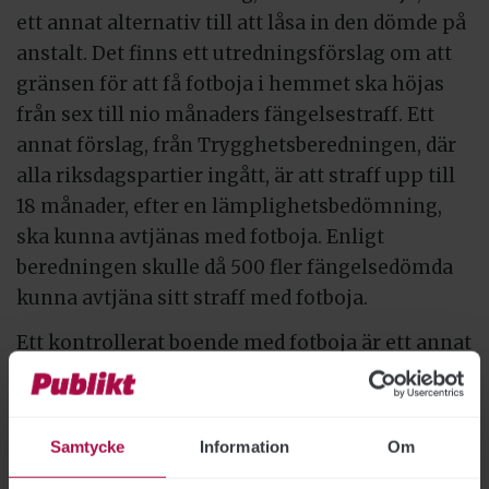
ett annat alternativ till att låsa in den dömde på
anstalt. Det finns ett utredningsförslag om att
gränsen för att få fotboja i hemmet ska höjas
från sex till nio månaders fängelsestraff. Ett
annat förslag, från Trygghetsberedningen,
där
alla riksdagspartier ingått,
är att straff upp till
18 månader, efter en lämplighetsbedömning,
ska kunna avtjänas med fotboja. Enligt
beredningen skulle då 500 fler fängelsedömda
kunna avtjäna sitt straff med fotboja.
Ett kontrollerat boende med fotboja är ett annat
alternativ från Trygghetsberedningen. Det är
ett bra förslag, anser Kriminalvårdens rättschef.
”Många klienter har inte bostadssituationen
Samtycke
Information
Om
löst, och detta skulle kunna göra att fler klienter