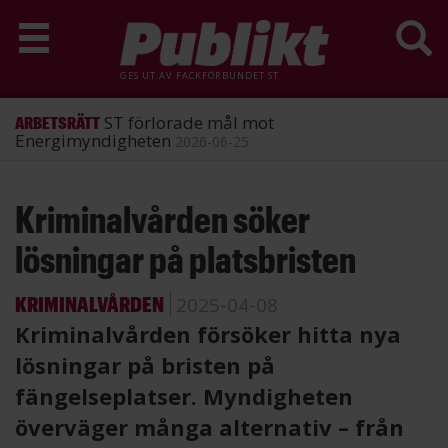
GES UT AV
FACKFÖRBUNDET ST
ST förlorade mål mot
ARBETSRÄTT
Energimyndigheten
2026-06-25
Hoppa
Kriminalvården söker
till
huvudinnehåll
lösningar på platsbristen
KRIMINALVÅRDEN
2025-04-08
Kriminalvården försöker hitta nya
lösningar på bristen på
fängelseplatser. Myndigheten
överväger många alternativ – från