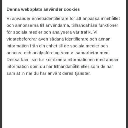
Svaren i undersökningen visar att en
Denna webbplats använder cookies
minskande andel av statsanställda upplever att
Vi använder enhetsidentifierare för att anpassa innehållet
arbetsmiljöbrister åtgärdas jämfört med
och annonserna till användarna, tillhandahålla funktioner
tidigare år.
för sociala medier och analysera vår trafik. Vi
vidarebefordrar även sådana identifierare och annan
information från din enhet till de sociala medier och
LÄNKAR
annons- och analysföretag som vi samarbetar med.
Rapporten Arbetsmiljön i statlig sektor 2011
Dessa kan i sin tur kombinera informationen med annan
information som du har tillhandahållit eller som de har
samlat in när du har använt deras tjänster.
Detta är en nyhetsartikel. Publikts nyhetsrapportering ska
vara saklig och korrekt. Tidningen har en fri och självständig
ställning gentemot sin ägare, Fackförbundet ST, och
utformas enligt journalistiska principer samt enligt
spelreglerna för press, radio och TV.
ÄMNEN:
Arbetsmiljö