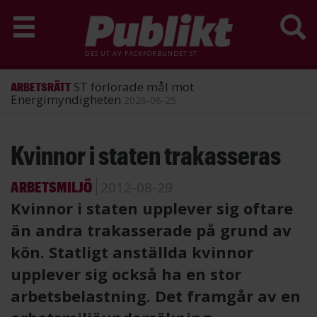
GES UT AV
FACKFÖRBUNDET ST
ST förlorade mål mot
ARBETSRÄTT
Energimyndigheten
2026-06-25
Hoppa
Kvinnor i staten trakasseras
till
huvudinnehåll
ARBETSMILJÖ
2012-08-29
Kvinnor i staten upplever sig oftare
än andra trakasserade på grund av
kön. Statligt anställda kvinnor
upplever sig också ha en stor
arbetsbelastning. Det framgår av en