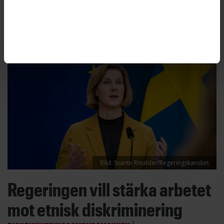
begär DO nu att Arbetsförmedlingen ska betala
diskrimineringsersättning.
Bild: Svante Rinalder/Regeringskansliet
Regeringen vill stärka arbetet
mot etnisk diskriminering