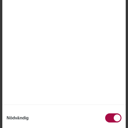
pågående internutredningen får nu återgå till
sitt arbete. Utredningen som rör den
medarbetaren är klar, men den del av
utredningen som gäller två andra anställda
fortsätter.
Bild: Marta Kaszuba Åkerblom, Alexander Armiento
Samtyckesval
Nödvändig
Schemat får SiS-anställda att