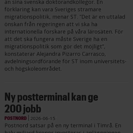
än sina svenska doktorandkollegor. En
förklaring kan vara Sveriges stramare
migrationspolitik, menar ST. ”Det är en uttalad
önskan från regeringen att vi ska ha
internationella forskare på våra lärosäten. För
att det ska fungera måste Sverige ha en
migrationspolitik som gör det möjligt”,
konstaterar Alejandra Pizarro Carrasco,
avdelningsordförande för ST inom universitets-
och högskoleområdet.
Ny postterminal kan ge
200 jobb
POSTNORD
2026-06-15
Postnord satsar på en ny terminal i Timrå. En
halv miljard kronor investeras i anläggningen,