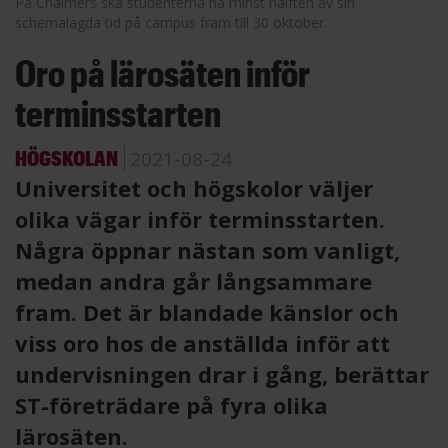
På Chalmers ska studenterna ha minst hälften av sin
schemalagda tid på campus fram till 30 oktober.
Oro på lärosäten inför
terminsstarten
HÖGSKOLAN
2021-08-24
Universitet och högskolor väljer
olika vägar inför terminsstarten.
Några öppnar nästan som vanligt,
medan andra går långsammare
fram. Det är blandade känslor och
viss oro hos de anställda inför att
undervisningen drar i gång, berättar
ST-företrädare på fyra olika
lärosäten.