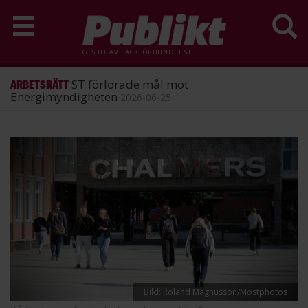
GES UT AV
FACKFÖRBUNDET ST
ST förlorade mål mot
ARBETSRÄTT
Energimyndigheten
2026-06-25
Hoppa
till
huvudinnehåll
Bild: Roland Magnusson/Mostphotos