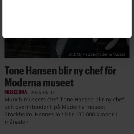
Bild: My Matson/Moderna Museet
Tone Hansen blir ny chef för
Moderna museet
MUSEERNA
2026-06-15
Munch-museets chef Tone Hansen blir ny chef
och överintendent på Moderna museet i
Stockholm. Hennes lön blir 130 000 kronor i
månaden.