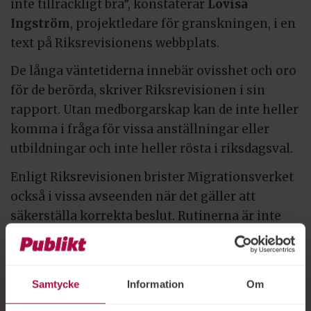
inte tillräckligt bra”, konstaterar
Lovisa
Ingström
, projektledare för granskningen, i en
text på Riksrevisionens webbplats.
De långa väntetiderna innebär ovisshet och oro
för de berörda, skriver Riksrevisionen i sin
rapport. Utan medborgarskap kan de inte heller
komma i fråga för vissa anställningar eller
utbildningar och inte heller rösta i riksdagsval.
Enligt Riksrevisionen brister Migrationsverket
också i vissa avseenden när det gäller att
säkerställa korrekta beslut. Rutinerna är inte
tillräckligt tydliga, och det finns brister i både
beslutsunderlag och handläggningssystem. I
vissa fall får Migrationsverket in information
Samtycke
Information
Om
som talar emot ett beviljande utan att det