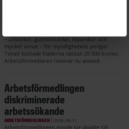
kläder för myndighetens
pengar
ARBETSFÖRMEDLINGEN
2026-06-11
En anställd på Arbetsförmedlingen köpte kläder
– ullsockor, gummistövlar, löparskor och
mycket annat – för myndighetens pengar.
Totalt kostade kläderna nästan 20 000 kronor.
Arbetsförmedlaren riskerar nu avsked.
Arbetsförmedlingen
diskriminerade
arbetssökande
ARBETSFÖRMEDLINGEN
2026-06-11
Arbetsförmedlingen gjorde sig skyldig till