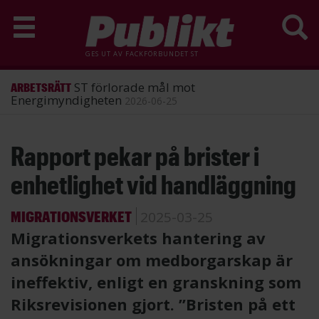
GES UT AV
FACKFÖRBUNDET ST
ST förlorade mål mot
ARBETSRÄTT
Energimyndigheten
2026-06-25
Hoppa
Rapport pekar på brister i
till
huvudinnehåll
enhetlighet vid handläggning
MIGRATIONSVERKET
2025-03-25
Migrationsverkets hantering av
ansökningar om medborgarskap är
ineffektiv, enligt en granskning som
Riksrevisionen gjort. ”Bristen på ett