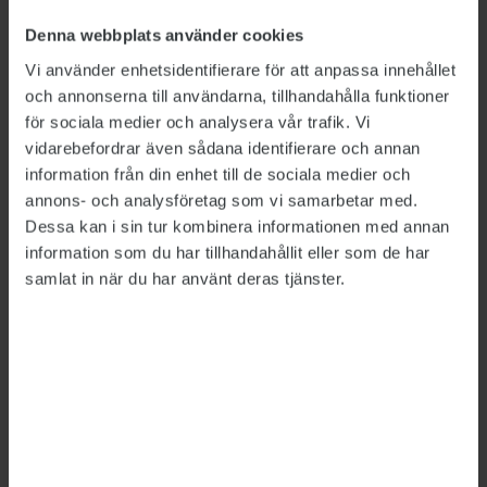
flaggas för detta i handläggningssystemet. Det
innebär en risk att handläggare och
Denna webbplats använder cookies
beslutsfattare inte uppmärksammar
Vi använder enhetsidentifierare för att anpassa innehållet
informationen.
och annonserna till användarna, tillhandahålla funktioner
för sociala medier och analysera vår trafik. Vi
De långa handläggningstiderna gör att de flesta
vidarebefordrar även sådana identifierare och annan
som ansöker om medborgarskap lämnar in en
information från din enhet till de sociala medier och
så kallad begäran om avgörande. Dessa ärenden
annons- och analysföretag som vi samarbetar med.
Dessa kan i sin tur kombinera informationen med annan
får då förtur, medan de som inte begärt
information som du har tillhandahållit eller som de har
avgörande får vänta ytterligare. Konsekvensen
samlat in när du har använt deras tjänster.
blir att Migrationsverket fattar beslut för
sökande som ansökt under det senaste året,
medan många som ansökt om medborgarskap
för flera år sedan får stå kvar i kön.
”Regeringen har gjorts uppmärksam på de
negativa konsekvenser som begäran om
avgörande har haft för enskilda individer, men