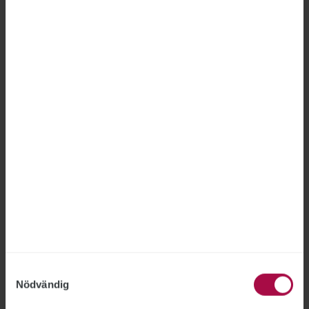
statliga finländska tågbolaget VR tagit över
driften. ”Av förståeliga skäl är stämningen
dålig”, säger Calle Ingemansson,
avdelningsordförande för ST inom
Öresundstrafiken.
Löneskillnaden mellan könen
ligger nästan stilla
LÖNER
2026-06-22
Löneskillnaden mellan kvinnor och män har i
princip varit oförändrad sedan 2019. Förra året
uppgick den till 9,9 procent, en minskning med
0,3 procentenheter jämfört med året innan.
Samtyckesval
Nödvändig