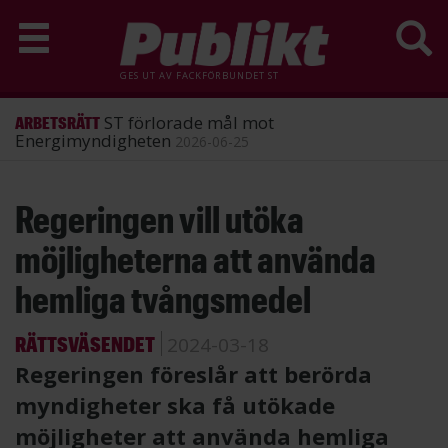
GES UT AV
FACKFÖRBUNDET ST
ST förlorade mål mot
ARBETSRÄTT
Energimyndigheten
2026-06-25
Hoppa
Regeringen vill utöka
till
huvudinnehåll
möjligheterna att använda
hemliga tvångsmedel
RÄTTSVÄSENDET
2024-03-18
Regeringen föreslår att berörda
myndigheter ska få utökade
möjligheter att använda hemliga