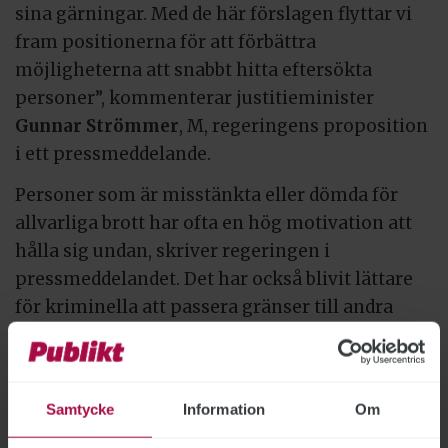
sina gärningar. Med de här förslagen flyttar vi
fram positionerna för att förbättra
möjligheterna att snabbt hitta eftersökta
personer”, kommenterar justitieminister
Gunnar Strömmer
, M, regeringens proposition
i ett pressmeddelande.
Personer som är misstänkta eller dömda för
allvarliga brott har ofta en hög motivation att
hålla sig undan, skriver regeringen i
pressmeddelandet. Det har också blivit lättare
för kriminella att passera gränser till andra
länder utan att lämna spår efter sig. Risken att
eftersökta lämnar landet och gömmer sig
utomlands, särskilt i länder från vilka det kan
Samtycke
Information
Om
vara svårt eller omöjligt att få till stånd en
utlämning, kan vara avgörande för att så snabbt