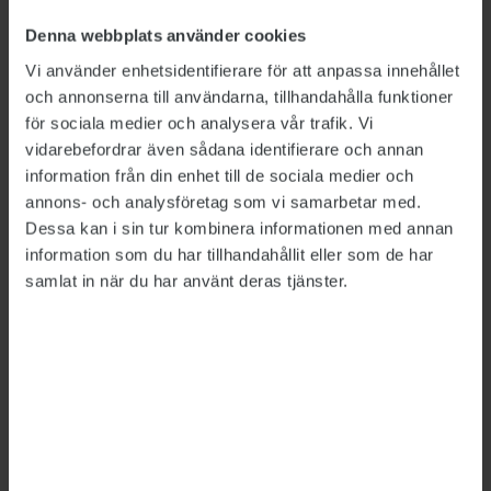
som möjligt lokalisera dem, konstaterar
Denna webbplats använder cookies
regeringen.
Vi använder enhetsidentifierare för att anpassa innehållet
och annonserna till användarna, tillhandahålla funktioner
Förslaget ska också ge utökade möjligheter att
för sociala medier och analysera vår trafik. Vi
använda hemliga tvångsmedel i syfte att
vidarebefordrar även sådana identifierare och annan
lokalisera utlänningar som inte har fullgjort
information från din enhet till de sociala medier och
sin anmälningsskyldighet. Samtidigt stärks
annons- och analysföretag som vi samarbetar med.
enligt pressmeddelandet rättssäkerheten vid
Dessa kan i sin tur kombinera informationen med annan
information som du har tillhandahållit eller som de har
användningen av hemliga tvångsmedel genom
samlat in när du har använt deras tjänster.
att regelverket för underrättelse till enskilda
ändras, så att underrättelser kan lämnas i fler
fall.
Detta är en nyhetsartikel. Publikts nyhetsrapportering ska
vara saklig och korrekt. Tidningen har en fri och självständig
ställning gentemot sin ägare, Fackförbundet ST, och
utformas enligt journalistiska principer samt enligt