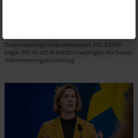
ARBETSFÖRMEDLINGEN
2026-06-11
Arbetsförmedlingen gjorde sig skyldig till
diskriminering när myndigheten inte erbjöd en
kvinna med funktionsnedsättning att få komma
på fysiska möten, anser
Diskrimineringsombudsmannen, DO. Därför
begär DO nu att Arbetsförmedlingen ska betala
diskrimineringsersättning.